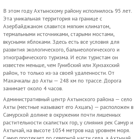
В этом году Ахтынскому району исполнилось 95 лет.
Эта уникальная территория на границе с
Азербайджаном славится мягким климатом,
термальными источниками, старыми мостами,
вкусными яблоками. Здесь есть все условия для
развития экологического, бальнеологического и
этнографического туризма. И если туристам он
известен меньше, чем Гунибский или Хунзахский
район, то только из-за своей удаленности. От
Махачкалы до Ахты — 248 км по трассе. Дорога
занимает около 4 часов.
Административный центр Ахтынского района — село
Ахты (местные называют его Ахцагь) — расположен в
Самурской долине в окружении почти лишенных
растительности скалистых гор, у слияния рек Самур и
Ахтычай, на высоте 1054 метров над уровнем моря.
Самур протекает по северной части села, а Ахтычай