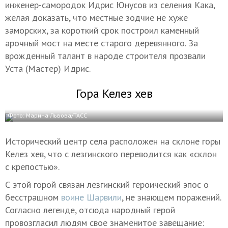
инженер-самородок Идрис Юнусов из селения Кака,
желая доказать, что местные зодчие не хуже
заморских, за короткий срок построил каменный
арочный мост на месте старого деревянного. За
врожденный талант в народе строителя прозвали
Уста (Мастер) Идрис.
Гора Келез хев
Фото: Марина Львова/ТАСС
Исторический центр села расположен на склоне горы
Келез хев, что с лезгинского переводится как «склон
с крепостью».
С этой горой связан лезгинский героический эпос о
бесстрашном
воине Шарвили
, не знающем поражений.
Согласно легенде, отсюда народный герой
провозгласил людям свое знаменитое завещание: