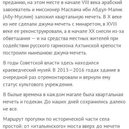
преданию, на этом месте в начале VIII века арабский
завоеватель и миссионер Маслама ибн Абдул-Малик
(Абу-Муслим) заложил квартальную мечеть. В Х веке
из нее сделали джума-мечеть с минаретом, в XVIII
веке ее реконструировали, а в начале XX снесли из-за
обветшания — и на средства местных жителей при
содействии русского гарнизона Ахтынской крепости
построили нынешнюю джума-мечеть.
В годы Советской власти здесь находился
краеведческий музей. В 2013—2016 годах здание в
очередной раз отремонтировали и вернули ему
статус культового учреждения.
В былые времена в каждом магале была квартальная
мечеть и годекан. До наших дней сохранились далеко
не все.
Маршрут прогулки по исторической части села
простой: от «итальянского» моста вверх до мечети