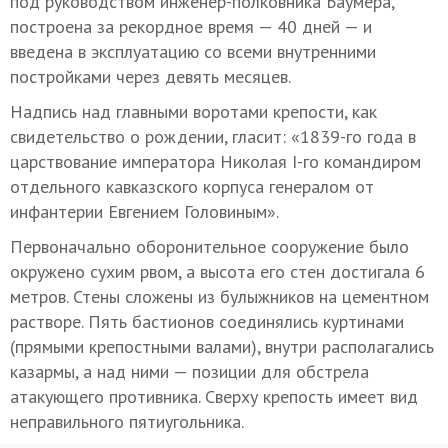
под руководством инженер-полковника Баумера,
построена за рекордное время — 40 дней — и
введена в эксплуатацию со всеми внутренними
постройками через девять месяцев.
Надпись над главными воротами крепости, как
свидетельство о рождении, гласит: «1839-го года в
царствование императора Николая I-го командиром
отдельного кавказского корпуса генералом от
инфантерии Евгением Головиным».
Первоначально оборонительное сооружение было
окружено сухим рвом, а высота его стен достигала 6
метров. Стены сложены из булыжников на цементном
растворе. Пять бастионов соединялись куртинами
(прямыми крепостными валами), внутри располагались
казармы, а над ними — позиции для обстрела
атакующего противника. Сверху крепость имеет вид
неправильного пятиугольника.