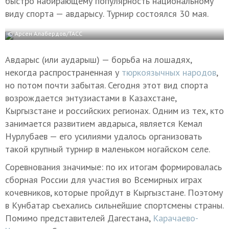
быстро набирающему популярность национальному
виду спорта — авдарысу. Турнир состоялся 30 мая.
© Арсен Алабердов/ТАСС
Авдарыс (или аударыш) — борьба на лошадях,
некогда распространенная у
тюркоязычных народов
,
но потом почти забытая. Сегодня этот вид спорта
возрождается энтузиастами в Казахстане,
Кыргызстане и российских регионах. Одним из тех, кто
занимается развитием авдарыса, является Кемал
Нурлубаев — его усилиями удалось организовать
такой крупный турнир в маленьком ногайском селе.
Соревнования значимые: по их итогам формировалась
сборная России для участия во Всемирных играх
кочевников, которые пройдут в Кыргызстане. Поэтому
в Кунбатар съехались сильнейшие спортсмены страны.
Помимо представителей Дагестана,
Карачаево-