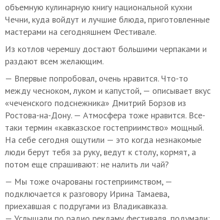
объемную кулинарную книгу национальной кухни
Чечни, куда войдут и лучшие блюда, приготовленные
мастерами на сегодняшнем Фестивале.
Из котлов черемшу достают большими черпаками и
раздают всем желающим.
— Впервые попробовал, очень нравится. Что-то
между чесноком, луком и капустой, — описывает вкус
«чеченского подснежника» Дмитрий Борзов из
Ростова-на-Дону. — Атмосфера тоже нравится. Все-
таки термин «кавказское гостеприимство» мощный.
На себе сегодня ощутили — это когда незнакомые
люди берут тебя за руку, ведут к столу, кормят, а
потом еще спрашивают: не налить ли чай?
— Мы тоже очарованы гостеприимством, —
подключается к разговору Ирина Тамаева,
приехавшая с подругами из Владикавказа.
— Услышали по радио рекламу фестиваля, подумали: