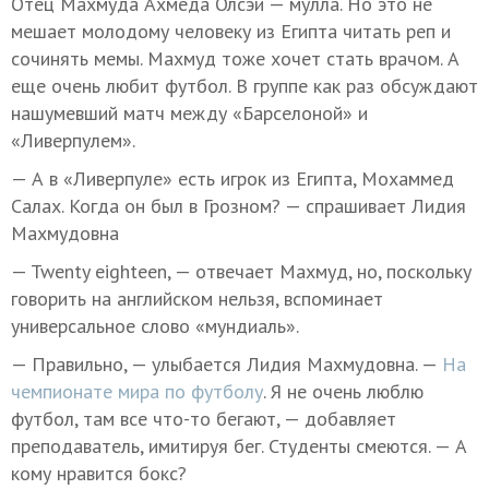
Отец Махмуда Ахмеда Олсэи — мулла. Но это не
мешает молодому человеку из Египта читать реп и
сочинять мемы. Махмуд тоже хочет стать врачом. А
еще очень любит футбол. В группе как раз обсуждают
нашумевший матч между «Барселоной» и
«Ливерпулем».
— А в «Ливерпуле» есть игрок из Египта, Мохаммед
Салах. Когда он был в Грозном? — спрашивает Лидия
Махмудовна
— Twenty eighteen, — отвечает Махмуд, но, поскольку
говорить на английском нельзя, вспоминает
универсальное слово «мундиаль».
— Правильно, — улыбается Лидия Махмудовна. —
На
чемпионате мира по футболу
. Я не очень люблю
футбол, там все что-то бегают, — добавляет
преподаватель, имитируя бег. Студенты смеются. — А
кому нравится бокс?