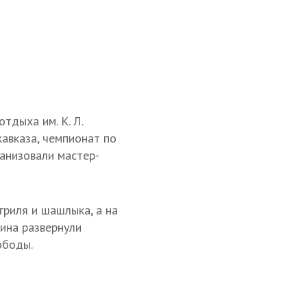
тдыха им. К. Л.
авказа, чемпионат по
анизовали мастер-
риля и шашлыка, а на
ина развернули
ободы.