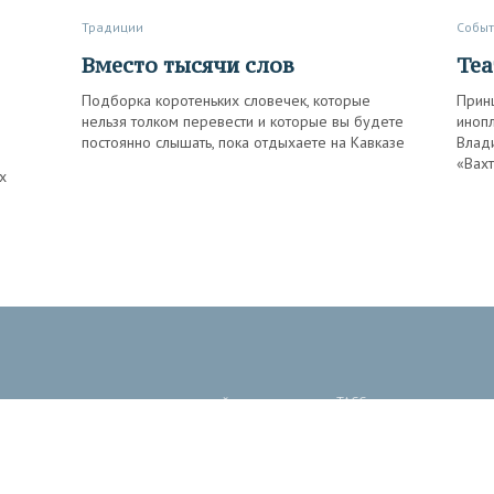
Традиции
Собы
Вместо тысячи слов
Те
Подборка коротеньких словечек, которые
Принц
нельзя толком перевести и которые вы будете
иноп
постоянно слышать, пока отдыхаете на Кавказе
Влади
«Вахт
х
 произведения, размещенные на сайте, принадлежат ТАСС, если не указано
ликаций может не совпадать с мнением редакции.
тство (св-во о регистрации СМИ № 3 247 выдано 02 апреля
комитетом Российской Федерации по печати).