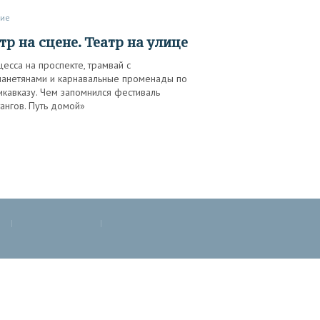
тие
атр на сцене. Театр на улице
есса на проспекте, трамвай с
ланетянами и карнавальные променады по
кавказу. Чем запомнился фестиваль
ангов. Путь домой»