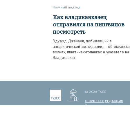
Научный подход
Как владикавказец
отправился на пингвинов
посмотреть
Эдуард Джанаев, побывавший в
антарктической экспедиции, — об океански
волнах, пингвинах-гопниках и указателе на
Владикавказ
© 2026 ТАСС
О ПРОЕКТЕ
РЕДАКЦИЯ
Все права на материалы и
иное. Мнение авторов пуб
ТАСС, информационное аген
1999 г. Государственным 