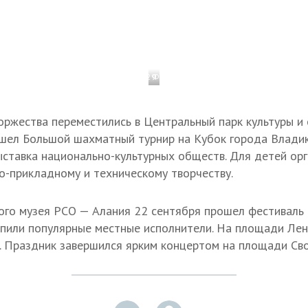
1 / 29
Фото: Анна Кабисова/ТАСС
ржества переместились в Центральный парк культуры и о
ошел Большой шахматный турнир на Кубок города Владик
ыставка национально-культурных обществ. Для детей орг
о-прикладному и техническому творчеству.
го музея РСО — Алания 22 сентября прошел фестиваль г
пили популярные местные исполнители. На площади Лен
. Праздник завершился ярким концертом на площади Св