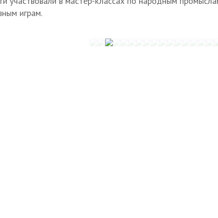
ети участвовали в мастер-классах по народным промыслам
ным играм.