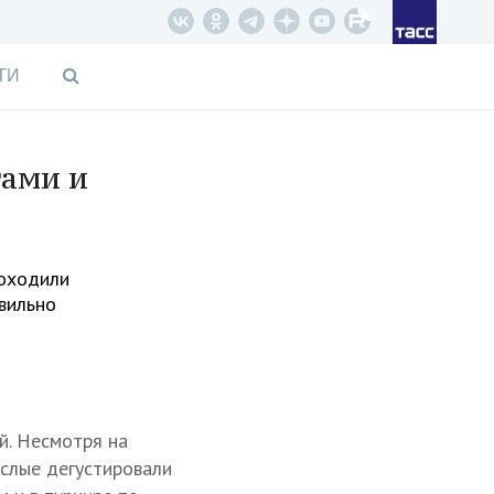
ТИ
гами и
роходили
вильно
й. Несмотря на
ослые дегустировали