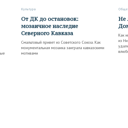
Культура
Обще
От ДК до остановок:
Не летучий голландец, или
мозаичное наследие
Дом
Северного Кавказа
Как и
из Н
Смальтовый привет из Советского Союза. Как
удале
монументальная мозаика заиграла кавказскими
влюб
ные
мотивами