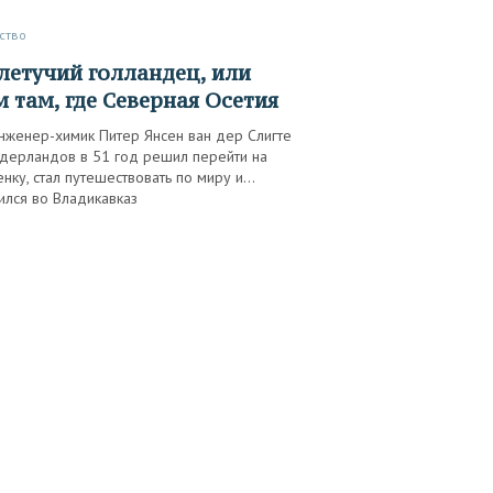
ство
 там, где Северная Осетия
нженер-химик Питер Янсен ван дер Слигте
идерландов в 51 год решил перейти на
нку, стал путешествовать по миру и…
ился во Владикавказ