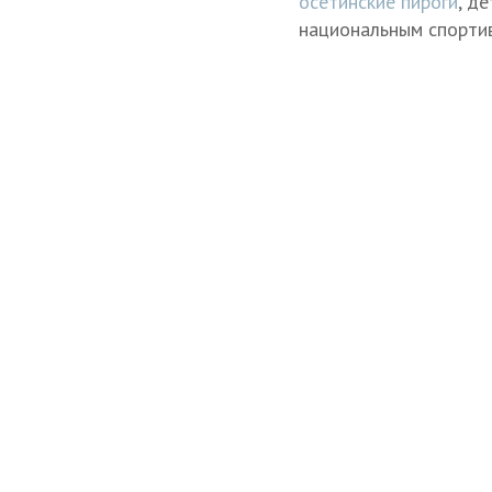
осетинские пироги
, д
национальным спортив