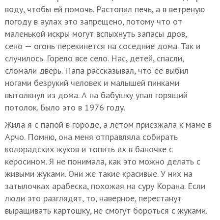
воду, чтобы ей помочь. Растопил печь, а в ветреную
погоду в аулах это запрещено, потому что от
маленькой искры могут вспыхнуть запасы дров,
сено — огонь перекинется на соседние дома. Так и
случилось. Горело все село. Нас, детей, спасли,
сломали дверь. Папа рассказывал, что ее выбил
ногами безрукий человек и малышей пинками
вытолкнул из дома. А на бабушку упал горящий
потолок. Было это в 1976 году.
Жила я с папой в городе, а летом приезжала к маме в
Арчо. Помню, она меня отправляла собирать
колорадских жуков и топить их в баночке с
керосином. Я не понимала, как это можно делать с
живыми жуками. Они же такие красивые. У них на
затылочках арабеска, похожая на суру Корана. Если
люди это разглядят, то, наверное, перестанут
выращивать картошку, не смогут бороться с жуками.