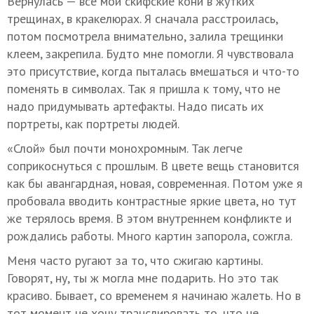
Вернулась — все мои скифские кони в жутких
трещинах, в кракелюрах. Я сначала расстроилась,
потом посмотрела внимательно, залила трещинки
клеем, закрепила. Будто мне помогли. Я чувствовала
это присутствие, когда пыталась вмешаться и что-то
поменять в символах. Так я пришла к тому, что не
надо придумывать артефакты. Надо писать их
портреты, как портреты людей.
«Слой» был почти монохромным. Так легче
соприкоснуться с прошлым. В цвете вещь становится
как бы авангардная, новая, современная. Потом уже я
пробовала вводить контрастные яркие цвета, но тут
же терялось время. В этом внутреннем конфликте и
рождались работы. Много картин запорола, сожгла.
Меня часто ругают за то, что сжигаю картины.
Говорят, ну, ты ж могла мне подарить. Но это так
красиво. Бывает, со временем я начинаю жалеть. Но в
тот момент не хочу транслировать то, что не