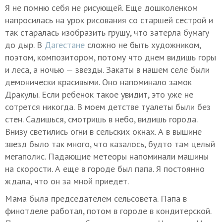
Я не помню себя не рисующей. Еще дошколенком
напросилась на урок рисования со старшей сестрой и
так старалась изобразить грушу, что затерла бумагу
до дыр. В
Дагестане
сложно не быть художником,
поэтом, композитором, потому что днем видишь горы
и леса, а ночью — звезды. Закаты в нашем селе были
демонически красивыми. Оно напоминало замок
Дракулы. Если ребенок такое увидит, это уже не
сотрется никогда. В моем детстве туалеты были без
стен. Садишься, смотришь в небо, видишь города.
Внизу светились огни в сельских окнах. А в вышине
звезд было так много, что казалось, будто там целый
мегаполис. Падающие метеоры напоминали машины
на скорости. А еще в городе был папа. Я постоянно
ждала, что он за мной приедет.
Мама была председателем сельсовета. Папа в
финотделе работал, потом в городе в кондитерской.