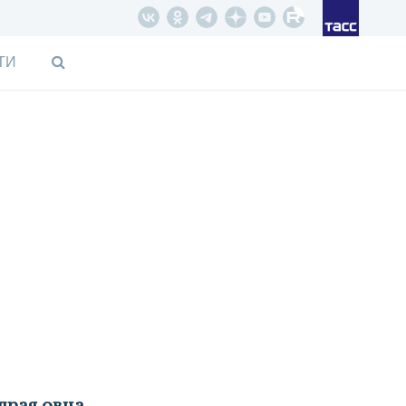
ТИ
едрая овца