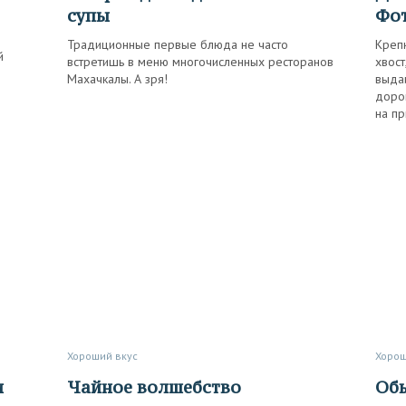
супы
Фо
Традиционные первые блюда не часто
Крепк
й
встретишь в меню многочисленных ресторанов
хвос
Махачкалы. А зря!
выдаи
дорог
на п
Хороший вкус
Хоро
Чайное волшебство
О