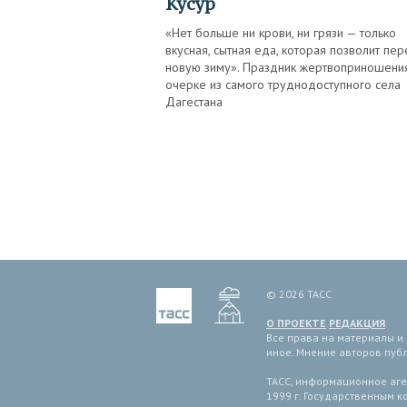
Кусур
«Нет больше ни крови, ни грязи — только
вкусная, сытная еда, которая позволит пер
новую зиму». Праздник жертвоприношени
очерке из самого труднодоступного села
Дагестана
© 2026 ТАСС
О ПРОЕКТЕ
РЕДАКЦИЯ
Все права на материалы и
иное. Мнение авторов пуб
ТАСС, информационное аген
1999 г. Государственным 