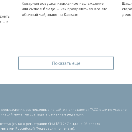
Коварная ловушка, изысканное наслаждение
Шашл
или сытное блюдо — как превратить во все это
стере
обычный чай, знают на Кавказе
дело
ежить
я — в
Показать еще
 произведения, размещенные на сайте, принадлежат ТАСС, если не указано
ликаций может не совпадать с мнением редакции.
тство (св-во о регистрации СМИ № 3 247 выдано 02 апреля
комитетом Российской Федерации по печати).