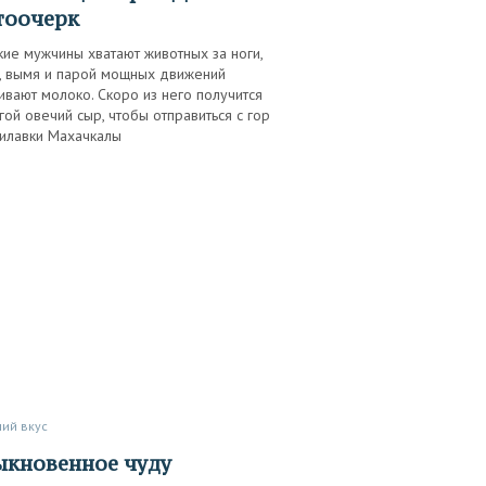
тоочерк
ие мужчины хватают животных за ноги,
т, вымя и парой мощных движений
вают молоко. Скоро из него получится
ой овечий сыр, чтобы отправиться с гор
рилавки Махачкалы
ший вкус
быкновенное чуду