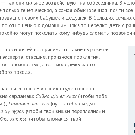
— так они сильнее воздействуют на собеседника. В чел
е только генетическая, а самая обыкновенная: почти вс
овцаш от своих бабушек и дедушек. В больших семьях с
 по отношению к домашним. Так что нередко дети с ранн
спокойно могут пожелать кому-нибудь сломать позвоночн
отцов и детей воспринимают такие выражения
 эксперта, старшие, произнося проклятия,
 осторожностью, а вот молодежь часто
обого повода.
наётся, что в речи своих студентов она
лкие сардамаш:
Сийна цIи ял хьох
(чтобы тебе
м!);
ГIаманша ваъ хьо
(пусть тебя съедят
ьа цу чурех
(чтобы твои кишки переплелись и
Юкъ хак хьа
(чтобы сломался твой