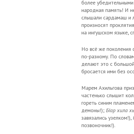
более убедительными 
народная память! И н
слышали сардамаш и л
произносят проклятия
на ингушском языке, 
Но всё же поколения 
по-разному. По словам
делают это с большой
бросается ими без ос
Марем Ахильгова приз
частенько слышит ко
гореть синим пламене
демоны!);
БIар хила х
завязались узелком!),
позвоночник!).