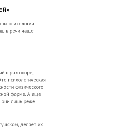
ей»
дры психологии
аш в речи чаще
й в разговоре,
Это психологическая
жности физического
сной форме. А еще
, они лишь реже
гушском, делает их