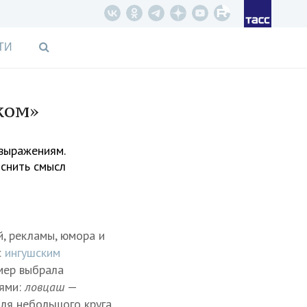
ТИ
ком»
 выражениям.
яснить смысл
й, рекламы, юмора и
с
ингушским
мер выбрала
иями:
ловцаш
—
ля небольшого круга