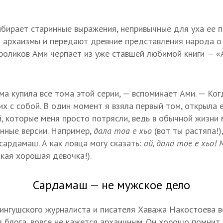
бирает старинные выражения, непривычные для уха ее п
 архаизмы и передают древние представления народа о 
 роликов Ами черпает из уже ставшей любимой книги — «
ма купила все тома этой серии, — вспоминает Ами. — Ко
их с собой. В один момент я взяла первый том, открыла 
, которые меня просто потрясли, ведь в обычной жизни 
нные версии. Например,
дала тоа е хьо
(вот ты растяпа!)
 сардамаш. А как ловца могу сказать:
ай, дала тое е хьо! 
акая хорошая девочка!).
Сардамаш — не мужское дело
 ингушского журналиста и писателя Хаважа Накостоева 
 блога, вовсе не кажется архаичным. Он хорошо помнит 