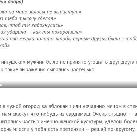
ия добра)
ока на море волосы не вырастут»
из тебя тысячу сделал»
вая, чтоб ты задохнулась»
ия ударила — как ты похорошела»
ыло два мешка золота, чтобы верные друзья были с тоб
мой»
 ингушских мужчин было не принято угощать друг друга 
 такие выражения сыпались частенько.
ий
м в чужой огород за яблоками или нечаянно мячом в сте
нам скажут что-нибудь из сардамаш. Очень стыдно! — 
читались частью именно женской культуры, уделом более
орным: если у тебя есть претензии — решай по-другому.