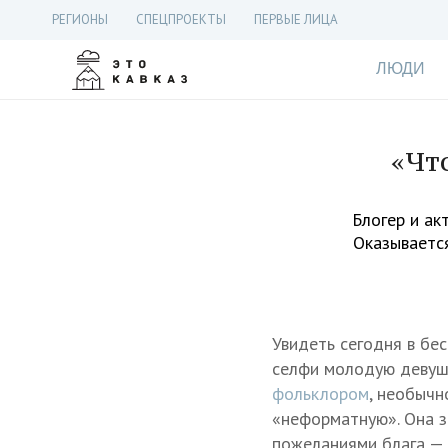
РЕГИОНЫ
СПЕЦПРОЕКТЫ
ПЕРВЫЕ ЛИЦА
ЛЮДИ
«Чт
Блогер и ак
Оказывается
Увидеть сегодня в бе
селфи молодую девушк
фольклором
, необычн
«неформатную». Она з
пожеланиями блага —