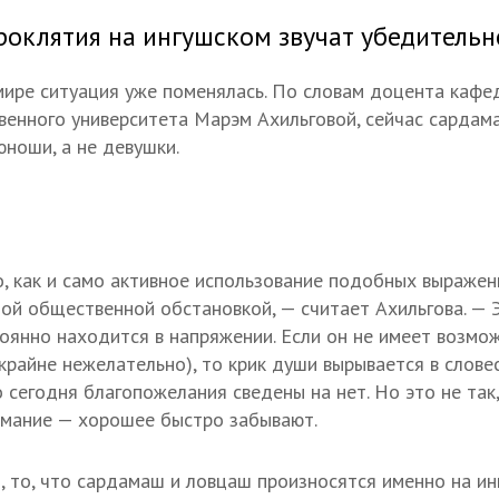
роклятия на ингушском звучат убедительн
мире ситуация уже поменялась. По словам доцента кафе
венного университета Марэм Ахильговой, сейчас сардам
ноши, а не девушки.
, как и само активное использование подобных выражени
ной общественной обстановкой, — считает Ахильгова. — 
тоянно находится в напряжении. Если он не имеет возмо
 крайне нежелательно), то крик души вырывается в слове
 сегодня благопожелания сведены на нет. Но это не так
имание — хорошее быстро забывают.
, то, что сардамаш и ловцаш произносятся именно на ин