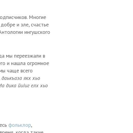
одписчиков. Многие
добре и зле, счастье
Антологии ингушского
гда мы переезжали в
его и нашла огромное
мы чаще всего
,
даькъаза якх хьо
Ма дика йиIиг елх хьо
весь
фольклор
,
время, когда такие