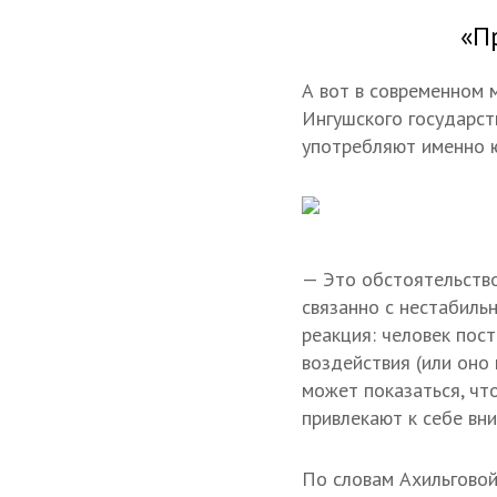
«П
А вот в современном 
Ингушского государст
употребляют именно ю
— Это обстоятельство
связанно с нестабиль
реакция: человек пос
воздействия (или оно
может показаться, что
привлекают к себе вн
По словам Ахильговой