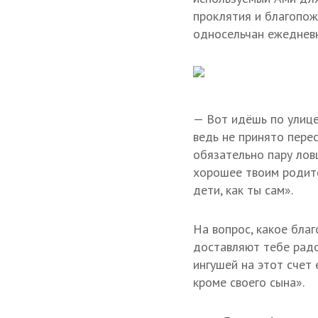
проклятия и благопо
односельчан ежеднев
— Вот идёшь по улице,
ведь не принято пере
обязательно пару ловц
хорошее твоим родите
дети, как ты сам».
На вопрос, какое бла
доставляют тебе радо
ингушей на этот счет
кроме своего сына».