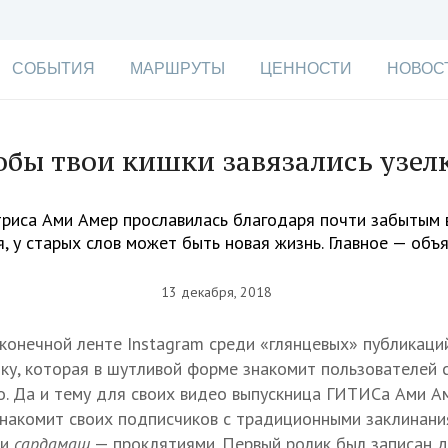
СОБЫТИЯ
МАРШРУТЫ
ЦЕННОСТИ
НОВОС
обы твои кишки завязались узел
триса Ами Амер прославилась благодаря почти забытым
, у старых слов может быть новая жизнь. Главное — объ
13 декабря, 2018
сконечной ленте Instagram среди «глянцевых» публикаци
у, которая в шутливой форме знакомит пользователей 
о. Да и тему для своих видео выпускница ГИТИСа Ами А
накомит своих подписчиков с традиционными заклинан
 и
сардамаш
— проклятиями. Первый ролик был записан д