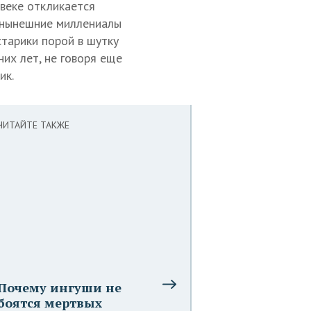
овеке откликается
е нынешние миллениалы
тарики порой в шутку
их лет, не говоря еще
ик.
ЧИТАЙТЕ ТАКЖЕ
Почему ингуши не
боятся мертвых