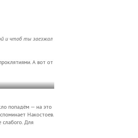
ой и чтоб ты заезжал
проклятиями. А вот от
кло попадём — на это
вспоминает Накостоев.
 слабого. Для