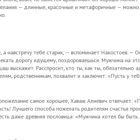
желания — длинные, красочные и метафоричные — можно
но.
 а навстречу тебе старик, — вспоминает Накостоев. — О
секать дорогу идущему, поздороваешься. Мужчина на это
аш выскажет. Расспросит, кто ты, как ты, обязательно а
лям, родственникам, похвалит и заключит: «Пусть у теб
гопожелание самое хорошее, Хаваж Алиевич отвечает: «П
сть! Лучшего способа пожелать родителям счастья прос
 есть даже древняя пословица: «Мужчина хотел бы быть л