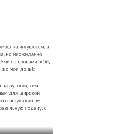
амаш на ингушском, а
ла, но неожиданно
Ами со словами: «Ой,
о же моя дочь!»
 на русский, тем
сным для широкой
что ингушский не
равильную подачу, с