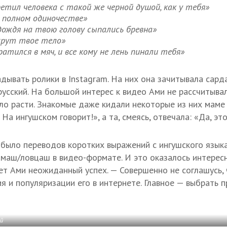
тил человека с такой же черной душой, как у тебя»
 полном одиночестве»
ождя на твою голову сыпались бревна»
жрут твое тело»
тился в мяч, и все кому не лень пинали тебя»
дывать ролики в Instagram. На них она зачитывала сард
русский. На большой интерес к видео Ами не рассчитыва
ло расти. Знакомые даже кидали некоторые из них маме 
 На ингушском говорит!», а та, смеясь, отвечала: «Да, эт
 было переводов коротких выражений с ингушского языка
амаш/ловцаш в видео-формате. И это оказалось интере
ет Ами неожиданный успех. — Совершенно не соглашусь, 
 и популяризации его в интернете. Главное — выбрать п
ий