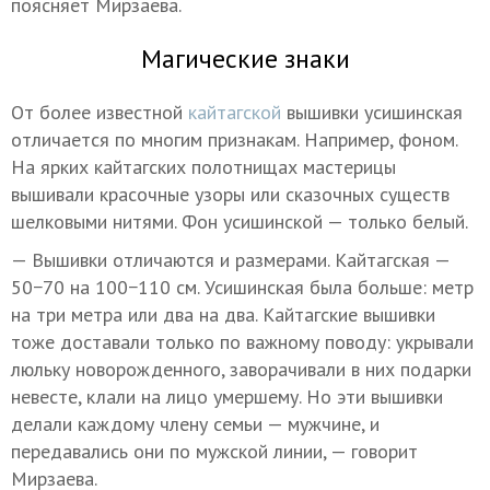
поясняет Мирзаева.
Магические знаки
От более известной
кайтагск
ой
вышивки усишинская
отличается по многим признакам. Например, фоном.
На ярких кайтагских полотнищах мастерицы
вышивали красочные узоры или сказочных существ
шелковыми нитями. Фон усишинской — только белый.
— Вышивки отличаются и размерами. Кайтагская —
50−70 на 100−110 см. Усишинская была больше: метр
на три метра или два на два. Кайтагские вышивки
тоже доставали только по важному поводу: укрывали
люльку новорожденного, заворачивали в них подарки
невесте, клали на лицо умершему. Но эти вышивки
делали каждому члену семьи — мужчине, и
передавались они по мужской линии, — говорит
Мирзаева.