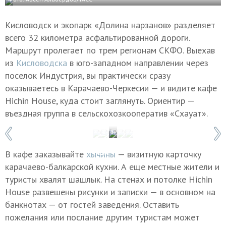
Кисловодск и экопарк «Долина нарзанов» разделяет
всего 32 километра асфальтированной дороги.
Маршрут пролегает по трем регионам СКФО. Выехав
из
Кисловодска
в юго-западном направлении через
поселок Индустрия, вы практически сразу
оказываетесь в Карачаево-Черкесии — и видите кафе
Hichin House, куда стоит заглянуть. Ориентир —
въездная группа в сельскохозкооператив «Схауат».
1 / 5
Фото: Арсен Алабердов/ТАСС
В кафе заказывайте
хычины
— визитную карточку
карачаево-балкарской кухни. А еще местные жители и
туристы хвалят шашлык. На стенах и потолке Hichin
House развешены рисунки и записки — в основном на
банкнотах — от гостей заведения. Оставить
пожелания или послание другим туристам может