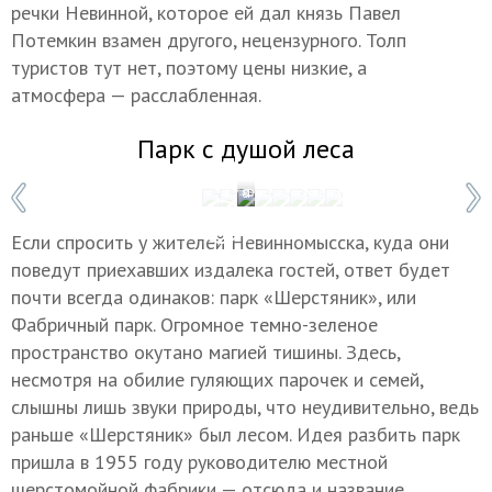
речки Невинной, которое ей дал князь Павел
Потемкин взамен другого, нецензурного. Толп
туристов тут нет, поэтому цены низкие, а
атмосфера — расслабленная.
Парк с душой леса
1 / 8
Фото: Ангелина Бабаян/ТАСС
Если спросить у жителей Невинномысска, куда они
поведут приехавших издалека гостей, ответ будет
почти всегда одинаков: парк «Шерстяник», или
Фабричный парк. Огромное темно-зеленое
пространство окутано магией тишины. Здесь,
несмотря на обилие гуляющих парочек и семей,
слышны лишь звуки природы, что неудивительно, ведь
раньше «Шерстяник» был лесом. Идея разбить парк
пришла в 1955 году руководителю местной
шерстомойной фабрики — отсюда и название.