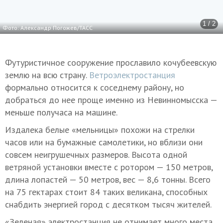
1 / 2
Фото: Александр Погожев/ТАСС
Футуристичное сооружение прославило кочубеевскую
землю на всю страну.
Ветроэлектростанция
формально относится к соседнему району, но
добраться до нее проще именно из Невинномысска —
меньше получаса на машине.
Издалека белые «мельницы» похожи на стрелки
часов или на бумажные самолетики, но вблизи они
совсем неигрушечных размеров. Высота одной
ветряной установки вместе с ротором — 150 метров,
длина лопастей — 50 метров, вес — 8,6 тонны. Всего
на 75 гектарах стоит 84 таких великана, способных
снабдить энергией город с десятком тысяч жителей.
«Зеленая» электростанция не отнимает много места