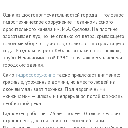
Одна из достопримечательностей города — головное
гидротехническое сооружение Невинномысского
оросительного канала им. М.А. Суслова. На плотине
захватывает дух, но не столько от ветра, срывающего
головные уборы с туристов, сколько от потрясающего
вида. Раздольная река Кубань, рыбаки на островках,
трубы Невинномысской ГРЭС, спрятавшиеся в зелени
городские здания.
Само
гидросооружение
также привлекает внимание:
красивые, ухоженные домики, но вместо людей из
окон выглядывает техника. Под черепичными
«хижинами» — шлюзы и непрерывная потайная жизнь
необъятной реки.
Гидроузел работает 76 лет. Более 50 тысяч человек
строили его для спасения от зловещей жары.
Рассказывают, что когда вода достигла этих районов,