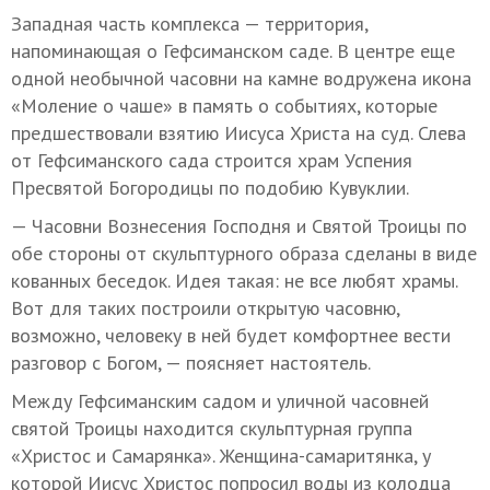
Западная часть комплекса — территория,
напоминающая о Гефсиманском саде. В центре еще
одной необычной часовни на камне водружена икона
«Моление о чаше» в память о событиях, которые
предшествовали взятию Иисуса Христа на суд. Слева
от Гефсиманского сада строится храм Успения
Пресвятой Богородицы по подобию Кувуклии.
— Часовни Вознесения Господня и Святой Троицы по
обе стороны от скульптурного образа сделаны в виде
кованных беседок. Идея такая: не все любят храмы.
Вот для таких построили открытую часовню,
возможно, человеку в ней будет комфортнее вести
разговор с Богом, — поясняет настоятель.
Между Гефсиманским садом и уличной часовней
святой Троицы находится скульптурная группа
«Христос и Самарянка». Женщина-самаритянка, у
которой Иисус Христос попросил воды из колодца