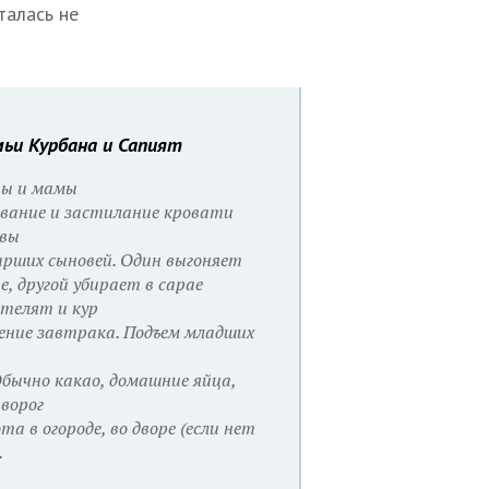
талась не
мьи Курбана и Сапият
пы и мамы
ывание и застилание кровати
овы
арших сыновей. Один выгоняет
, другой убирает в сарае
 телят и кур
ение завтрака. Подъем младших
Обычно какао, домашние яйца,
ворог
ота в огороде, во дворе (если нет
.