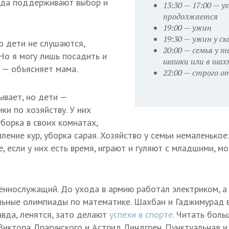
егда поддерживают выбор и
13:30 — 17:00 — 
продолжается
19:00 — ужин
19:30 — ужин у с
о дети не слушаются,
20:00 — семья у 
Но я могу лишь посадить и
шашки или в ша
, — объясняет мама.
22:00 — строго о
ывает, но дети —
и по хозяйству. У них
борка в своих комнатах,
ление кур, уборка сарая. Хозяйство у семьи немаленькое
е, если у них есть время, играют и гуляют с младшими, м
оеннослужащий. До ухода в армию работал электриком, а
ьные олимпиады по математике. Шахбан и Гаджимурад в
авда, ленятся, зато делают
успехи в спорте.
Читать боль
иктора Драгунского и Астрид Линдгрен. Пунктуальная и