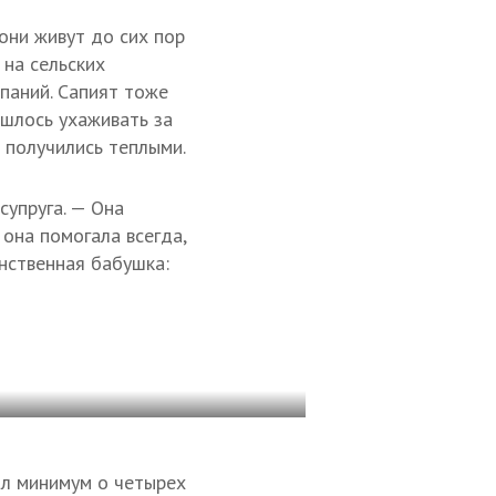
они живут до сих пор
 на сельских
мпаний. Сапият тоже
ишлось ухаживать за
 получились теплыми.
супруга. — Она
она помогала всегда,
инственная бабушка:
ал минимум о четырех