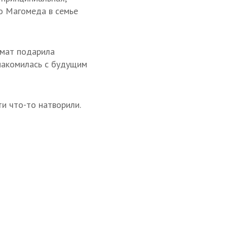
го Магомеда в семье
имат подарила
знакомилась с будущим
и что-то натворили.