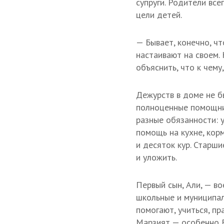
супруги. Родители вс
цели детей.
— Бывает, конечно, чт
настаивают на своем. 
объяснить, что к чему
Дежурств в доме не б
полноценные помощник
разные обязанности: у
помощь на кухне, корм
и десяток кур. Старши
и уложить.
Первый сын, Али, — в
школьные и муниципал
помогают, учиться, пр
Марзият — особенно В