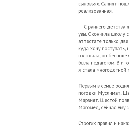
сыновьях. Сапият пошл
реализованная.
— С раннего детства я
увы. Окончила школу 
аттестате только две 
куда хочу поступать, 
голодала, но бесполез
была педагогом. В итог
я стала многодетной м
Первым в семье родил
погодки Муслимат, Ша
Марзият. Шестой появ
Магомед, сейчас ему 5
Строгих правил и нака