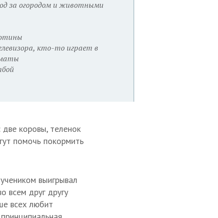
уход за огородом и животными
котины
телевизора, кто-то играет в
хматы
тбой
: две коровы, теленок
огут помочь покормить
 учеником выигрывал
о всем друг другу
ше всех любит
 принципиальная,