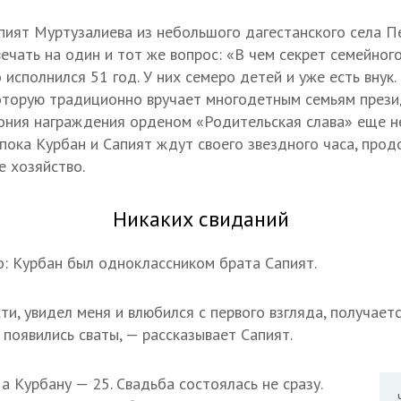
пият Муртузалиева из небольшого дагестанского села П
ечать на один и тот же вопрос: «В чем секрет семейног
 исполнился 51 год. У них семеро детей и уже есть внук.
оторую традиционно вручает многодетным семьям прези
ния награждения орденом «Родительская слава» еще не
 пока Курбан и Сапият ждут своего звездного часа, про
е хозяйство.
Никаких свиданий
: Курбан был одноклассником брата Сапият.
ти, увидел меня и влюбился с первого взгляда, получаетс
 появились сваты, — рассказывает Сапият.
 а Курбану — 25. Свадьба состоялась не сразу.