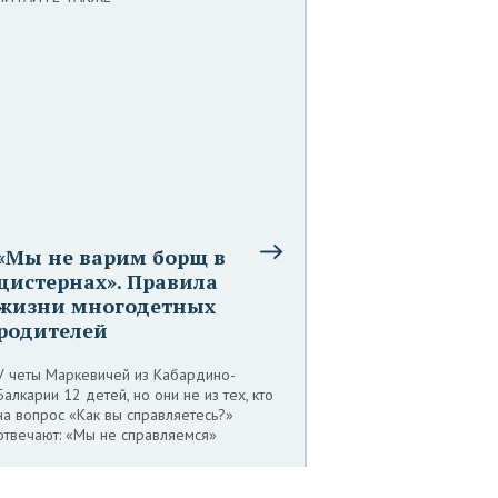
«Мы не варим борщ в
цистернах». Правила
жизни многодетных
родителей
У четы Маркевичей из Кабардино-
Балкарии 12 детей, но они не из тех, кто
на вопрос «Как вы справляетесь?»
отвечают: «Мы не справляемся»