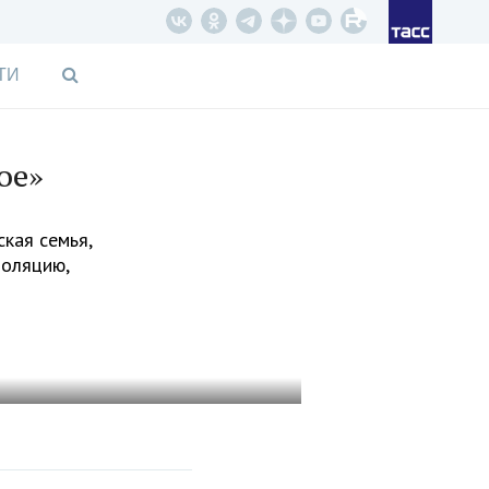
ТИ
ое»
ская семья,
золяцию,