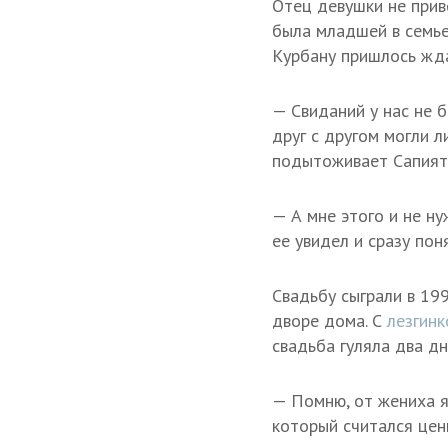
Отец девушки не прив
была младшей в семье,
Курбану пришлось жда
— Свиданий у нас не б
друг с другом могли л
подытоживает Сапият
— А мне этого и не н
ее увидел и сразу поня
Свадьбу сыграли в 19
дворе дома. С
лезгинк
свадьба гуляла два дн
— Помню, от жениха я
который считался цен