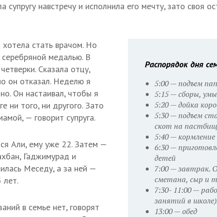
а супругу навстречу и исполнила его мечту, зато своя ос
 хотела стать врачом. Но
с серебряной медалью. В
Распорядок дня се
четверки. Сказала отцу,
но он отказал. Неделю я
5:00 — подъем па
но. Он настаивал, чтобы я
5:15 — сборы, ум
5:20 — дойка кор
е ни того, ни другого. Зато
5:30 — подъем ст
амой, — говорит супруга.
скот на пастбище
5:40 — кормление
ся Али, ему уже 22. Затем —
6:30 — приготовл
хбан, Гаджимурад и
детей
илась Меседу, а за ней —
7:00 — завтрак. 
сметана, сыр и т
 лет.
7:30- 11:00 — раб
занятий в школе)
заний в семье нет, говорят
13:00 — обед