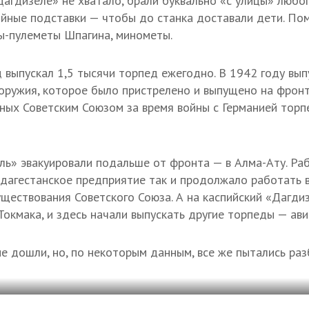
агдизеле» не хватало, брали буквально «с улицы» любого
ойные подставки — чтобы до станка доставали дети. По
ы-пулеметы Шпагина, минометы.
 выпускал 1,5 тысячи торпед ежегодно. В 1942 году вып
оружия, которое было пристрелено и выпущено на фронт 
ных Советским Союзом за время войны с Германией торп
ль» эвакуировали подальше от фронта — в Алма-Ату. Ра
 дагестанское предприятие так и продолжало работать 
уществования Советского Союза. А на каспийский «Дагди
Токмака, и здесь начали выпускать другие торпеды — ав
е дошли, но, по некоторым данным, все же пытались раз