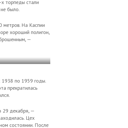
0-х торпеды стали
не было.
0 метров. На Каспии
оре хороший полигон,
 брошенным, —
 1938 по 1959 годы.
ота прекратилась
ылся.
о 29 декабря, —
находилась. Цех
вном состоянии. После