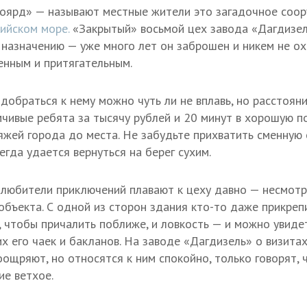
оярд» — называют местные жители это загадочное соор
пийском море.
«Закрытый» восьмой цех завода «Дагдизел
 назначению — уже много лет он заброшен и никем не ох
енным и притягательным.
 добраться к нему можно чуть ли не вплавь, но расстоян
чивые ребята за тысячу рублей и 20 минут в хорошую п
ляжей города до места. Не забудьте прихватить сменную
егда удается вернуться на берег сухим.
 любители приключений плавают к цеху давно — несмотр
объекта. С одной из сторон здания кто-то даже прикреп
, чтобы причалить поближе, и ловкость — и можно увидет
х его чаек и бакланов. На заводе «Дагдизель» о визита
оощряют, но относятся к ним спокойно, только говорят, 
ие ветхое.