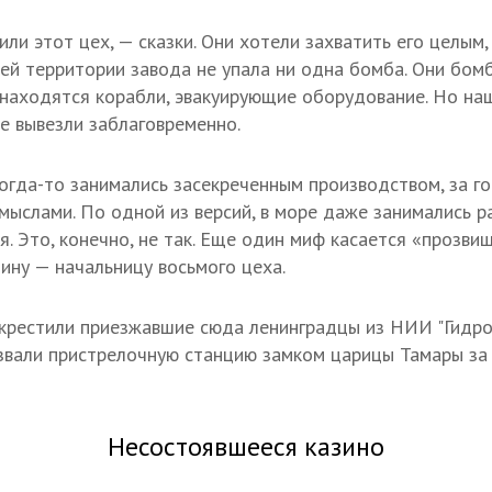
ли этот цех, — сказки. Они хотели захватить его целым
сей территории завода не упала ни одна бомба. Они бом
м находятся корабли, эвакуирующие оборудование. Но н
се вывезли заблаговременно.
когда-то занимались засекреченным производством, за г
мыслами. По одной из версий, в море даже занимались 
. Это, конечно, не так. Еще один миф касается «прозви
ину — начальницу восьмого цеха.
крестили приезжавшие сюда ленинградцы из НИИ "Гидро
звали пристрелочную станцию замком царицы Тамары за
Несостоявшееся казино