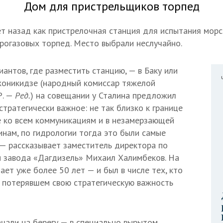
Дом для пристрельщиков торпед
ет назад как пристрелочная станция для испытания мор
рогазовых торпед. Место выбрали неслучайно.
антов, где разместить станцию, — в Баку или
жоникидзе (народный комиссар тяжелой
Р. —
Ред.
) на совещании у Сталина предложил
стратегически важное: не так близко к границе
же ко всем коммуникациям и в незамерзающей
инам, по гидрологии тогда это были самые
— рассказывает заместитель директора по
 завода «Дагдизель» Михаил Халимбеков. На
ет уже более 50 лет — и был в числе тех, кто
в потерявшем свою стратегическую важность
чали на берегу — в специально вырытом