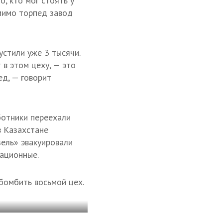
, кто мог стоять у
мимо торпед завод
устили уже 3 тысячи.
в этом цеху, — это
ед, — говорит
ботники переехали
в Казахстане
зель» эвакуировали
иационные.
бомбить восьмой цех.