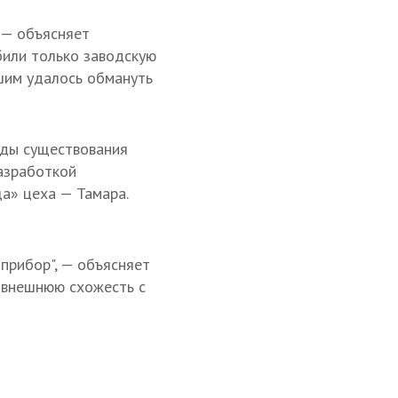
, — объясняет
били только заводскую
ашим удалось обмануть
оды существования
разработкой
ща» цеха — Тамара.
прибор", — объясняет
 внешнюю схожесть с