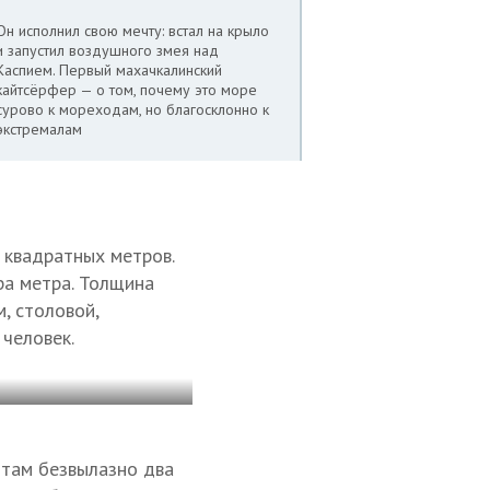
Он исполнил свою мечту: встал на крыло
и запустил воздушного змея над
Каспием. Первый махачкалинский
кайтсёрфер — о том, почему это море
сурово к мореходам, но благосклонно к
экстремалам
 квадратных метров.
ра метра. Толщина
, столовой,
человек.
 там безвылазно два