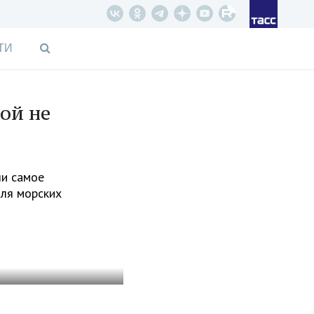
ТИ
ой не
ли самое
для морских