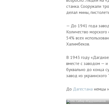
возросло. Людей на «Д
станка. Сооружали тр
делал мины, пистолет
— До 1941 года завод
Количество морского 
54% всех использован
Халимбеков.
В 1943 году «Дагдизе
вместе с заводом — и
буквально до конца с
завод из украинского 
До
Дагестана
немцы н
Фото: Сабир Абдурахманов