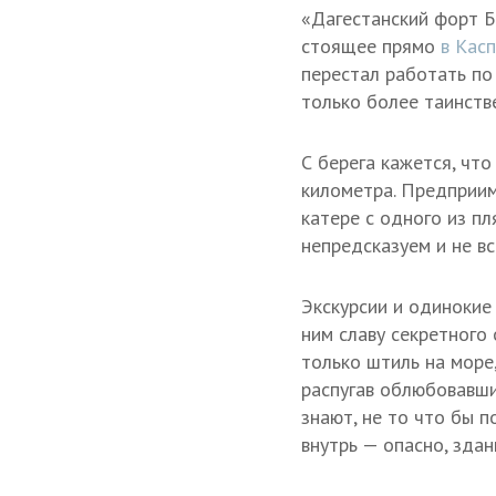
«Дагестанский форт Б
стоящее прямо
в Кас
перестал работать по
только более таинств
С берега кажется, что
километра. Предприим
катере с одного из п
непредсказуем и не вс
Экскурсии и одинокие
ним славу секретного 
только штиль на море
распугав облюбовавши
знают, не то что бы п
внутрь — опасно, здан