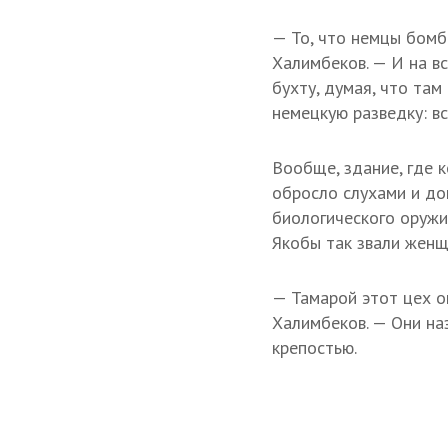
— То, что немцы бомби
Халимбеков. — И на в
бухту, думая, что та
немецкую разведку: в
Вообще, здание, где 
обросло слухами и до
биологического оружия
Якобы так звали женщ
— Тамарой этот цех о
Халимбеков. — Они на
крепостью.