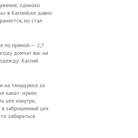
ужение, одиноко
ь» в Каспийске давно
раняется, но стал
ие по прямой — 2,7
огоду домчат вас на
 одежду: Каспий
я на тянущуюся за
ил канат: нужен
ь цех изнутри,
х в заброшенный цех
что забираться