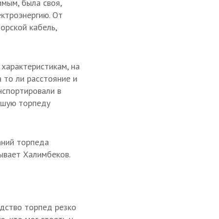
мым, была своя,
ектроэнергию. От
орской кабель,
 характеристикам, на
 то ли расстояние и
нспортировали в
окшую торпеду
аний торпеда
зывает Халимбеков.
дство торпед резко