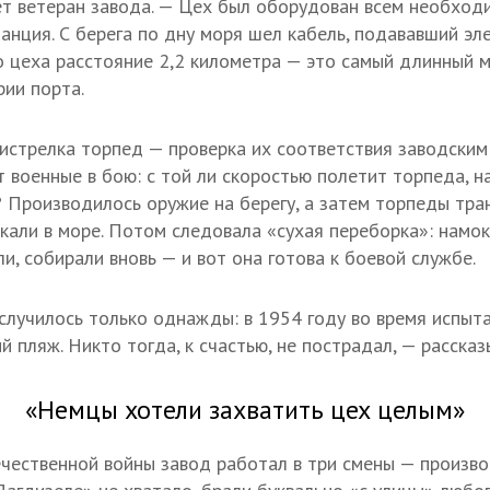
ет ветеран завода. — Цех был оборудован всем необходи
анция. С берега по дну моря шел кабель, подававший эл
 цеха расстояние 2,2 километра — это самый длинный м
рии порта.
истрелка торпед — проверка их соответствия заводским
 военные в бою: с той ли скоростью полетит торпеда, на
? Производилось оружие на берегу, а затем торпеды тра
скали в море. Потом следовала «сухая переборка»: нам
и, собирали вновь — и вот она готова к боевой службе.
случилось только однажды: в 1954 году во время испыт
й пляж. Никто тогда, к счастью, не пострадал, — расска
«Немцы хотели захватить цех целым»
чественной войны завод работал в три смены — произво