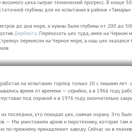
 восьмого цеха сыграл технический прогресс. В конце 5
статочной глубины для их испытания в районе «Тамары» 
метров до дна моря, а нужны были глубины от 200 до 50
против
Дербента.
Переносить цех туда, имея на Черном м
стрелку» перенесли на Черное море, а наш цех оказался
ков.
работал на испытании торпед только 20 с лишним лет: с
вались время от времени — серийно, а в 1966 году раб
 пустовал под охраной и в 1976 году окончательно закр
из последних, кто покидал цех, снимая охрану. Это был
в. — Мы уничтожили архив и пиротехнику, которая там 
 но по-прежнему принадлежит заводу. Сейчас он в плаче