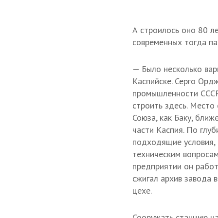
А строилось оно 80 л
современных тогда па
— Было несколько вари
Каспийске. Серго Орд
промышленности ССС
строить здесь. Место 
Союза, как Баку, бли
части Каспия. По глуб
подходящие условия, 
техническим вопросам
предприятии он работа
сжигал архив завода 
цехе.
Сооружать станцию на