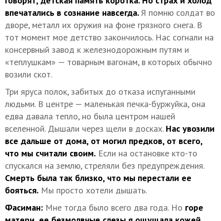
Говорят, детская память коротка. Но страх и холод
впечатались в сознание навсегда.
Я помню солдат во
дворе, металл их оружия на фоне грязного снега. В
тот момент мое детство закончилось. Нас согнали на
консервный завод к железнодорожным путям и
«теплушкам» — товарным вагонам, в которых обычно
возили скот.
Три яруса полок, забитых до отказа испуганными
людьми. В центре — маленькая печка-буржуйка, она
едва давала тепло, но была центром нашей
вселенной. Дышали через щели в досках.
Нас увозили
все дальше от дома, от могил предков, от всего,
что мы считали своим.
Если на остановке кто-то
спускался на землю, стреляли без предупреждения.
Смерть была так близко, что мы перестали ее
бояться.
Мы просто хотели дышать.
Фасиман:
Мне тогда было всего два года. Но
горе
матери, ее безмолвные слезы я ощущала кожей.