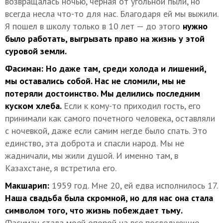
возвращалась ночью, черная от угольной пыли, но
всегда несла что-то для нас. Благодаря ей мы выжили.
Я пошел в школу только в 10 лет — до этого
нужно
было работать, выгрызать право на жизнь у этой
суровой земли.
Фасиман:
Но даже там, среди холода и лишений,
мы оставались собой. Нас не сломили, мы не
потеряли достоинство. Мы делились последним
куском хлеба.
Если к кому-то приходил гость, его
принимали как самого почетного человека, оставляли
с ночевкой, даже если самим негде было спать. Это
единство, эта доброта и спасли народ. Мы не
жадничали, мы жили душой. И именно там, в
Казахстане, я встретила его.
Макшарип:
1959 год. Мне 20, ей едва исполнилось 17.
Наша свадьба была скромной, но для нас она стала
символом того, что жизнь побеждает тьму.
Фасиман стала моей опорой на все последующие