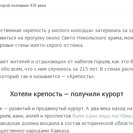
торой половине XIX века
ественная «крепость у кислого колодца» затерялась за 
авиться на прогулку около Свято-Никольского храма, мо
ровые стены желто-серого оттенка.
ают жителей и отдыхающих от набегов горцев, как это 
обо всем, что с ним случилось за 215 лет. В стенах рас
 который так и называется — «Крепость».
Хотели крепость — получили курорт
к — развитый и продвинутый курорт. А два века назад н
риев, ванн, аллей и проспектов
были одни лишь пастбищ
ловодская долина входила в состав исторической облас
щественно народами Кавказа.