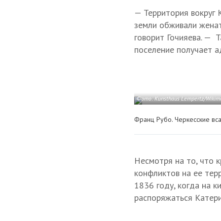
— Территория вокруг 
земли обживали женат
говорит Гочияева. — Т
поселение получает а
Фото: Kunsthaus Lempertz/Wiki
Франц Рубо. Черкесские вса
Несмотря на то, что 
конфликтов на ее тер
1836 году, когда на 
распоряжаться Катери