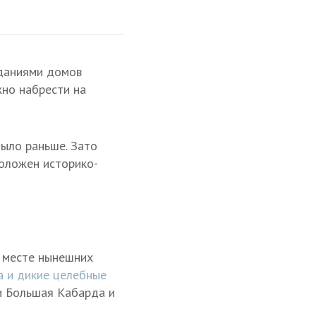
зданиями домов
жно набрести на
было раньше. Зато
положен историко-
а месте нынешних
а и дикие целебные
ти Большая Кабарда и