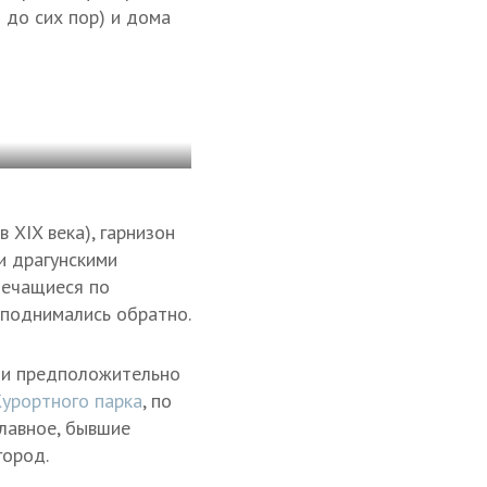
 до сих пор) и дома
д
 XIX века), гарнизон
и драгунскими
лечащиеся по
, поднимались обратно.
сти предположительно
Курортного парка
, по
главное, бывшие
город.