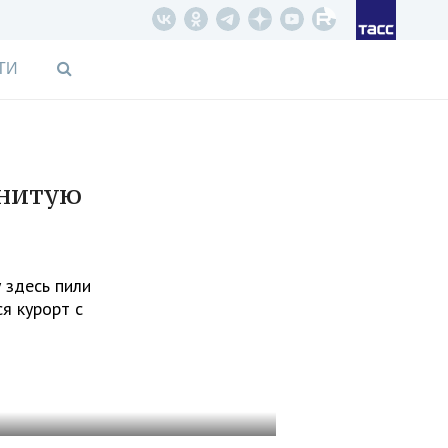
ТИ
енитую
 здесь пили
ся курорт с