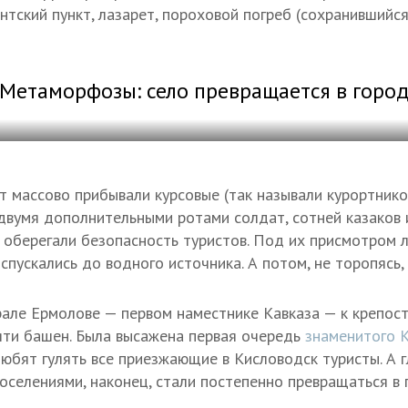
нтский пункт, лазарет, пороховой погреб (сохранившийся
Метаморфозы: село превращается в горо
рт массово прибывали курсовые (так называли курортников
двумя дополнительными ротами солдат, сотней казаков 
 оберегали безопасность туристов. Под их присмотром 
спускались до водного источника. А потом, не торопясь
рале Ермолове — первом наместнике Кавказа — к крепо
яти башен. Была высажена первая очередь
знаменитого 
любят гулять все приезжающие в Кисловодск туристы. А 
оселениями, наконец, стали постепенно превращаться в 