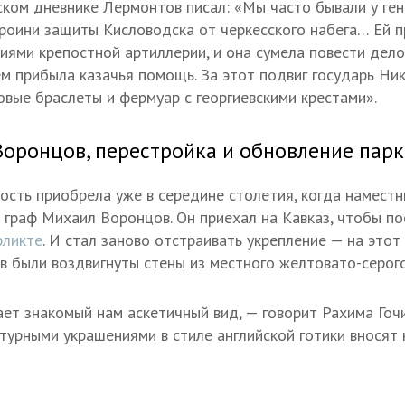
ском дневнике Лермонтов писал: «Мы часто бывали у ге
роини защиты Кисловодска от черкесского набега… Ей 
иями крепостной артиллерии, и она сумела повести дело 
ем прибыла казачья помощь. За этот подвиг государь Ни
овые браслеты и фермуар с георгиевскими крестами».
Воронцов, перестройка и обновление парк
ость приобрела уже в середине столетия, когда намест
 граф Михаил Воронцов. Он приехал на Кавказ, чтобы по
фликте
. И стал заново отстраивать укрепление — на этот 
в были воздвигнуты стены из местного желтовато-серого
ет знакомый нам аскетичный вид, — говорит Рахима Гоч
турными украшениями в стиле английской готики вносят 