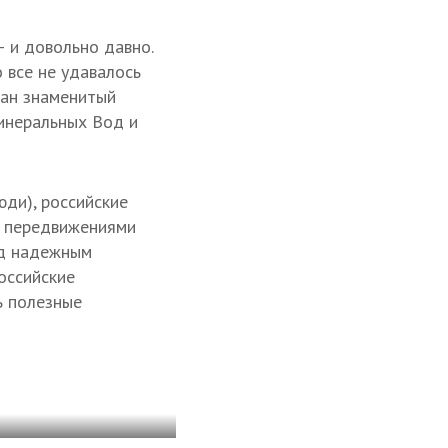
 и довольно давно.
 все не удавалось
сан знаменитый
Минеральных Вод и
юди), российские
а передвижениями
од надежным
оссийские
ь полезные