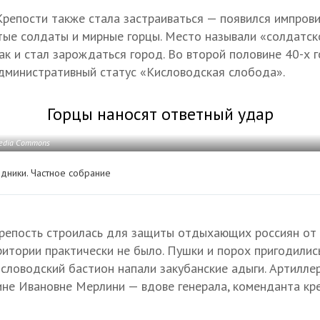
Крепости также стала застраиваться — появился импрови
ые солдаты и мирные горцы. Место называли «солдатск
ак и стал зарождаться город. Во второй половине 40-х 
дминистративный статус «Кисловодская слобода».
Горцы наносят ответный удар
media Commons
дники. Частное собрание
крепость строилась для защиты отдыхающих россиян от 
ритории практически не было. Пушки и порох пригодили
кисловодский бастион напали закубанские адыги. Артилл
не Ивановне Мерлини — вдове генерала, коменданта кре