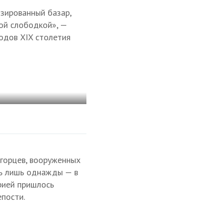
зированный базар,
ой слободкой», —
годов XIX столетия
горцев, вооруженных
сь лишь однажды — в
ерией пришлось
пости.