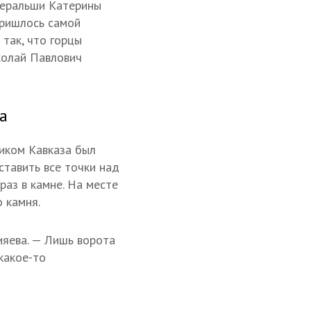
неральши Катерины
пришлось самой
так, что горцы
колай Павлович
а
ником Кавказа был
ставить все точки над
раз в камне. На месте
 камня.
ияева. — Лишь ворота
какое-то