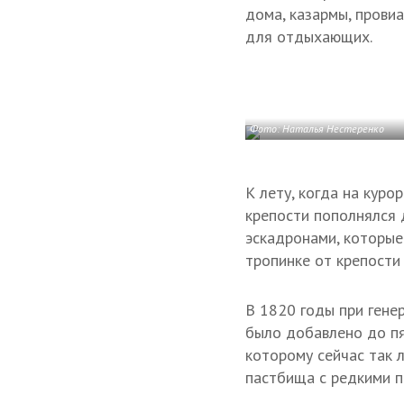
дома, казармы, провиа
для отдыхающих.
Фото: Наталья Нестеренко
К лету, когда на куро
крепости пополнялся 
эскадронами, которые
тропинке от крепости 
В 1820 годы при гене
было добавлено до п
которому сейчас так 
пастбища с редкими п