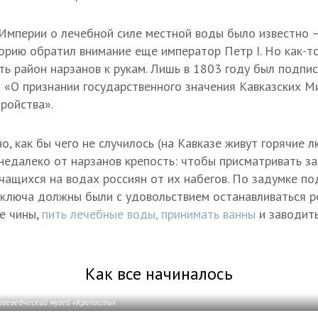
Империи о лечебной силе местной воды было известно —
орию обратил внимание еще император Петр I. Но как-то
ть район нарзанов к рукам. Лишь в 1803 году был подпи
I «О признании государственного значения Кавказских 
ройства».
, как бы чего не случилось (на Кавказе живут горячие л
 недалеко от нарзанов крепость: чтобы присматривать з
чащихся на водах россиян от их набегов. По задумке п
 ключа должны были с удовольствием останавливаться р
е чины,
пить лечебные воды, принимать ванны
и заводит
Как все начиналось
раеведческий музей «Крепость»