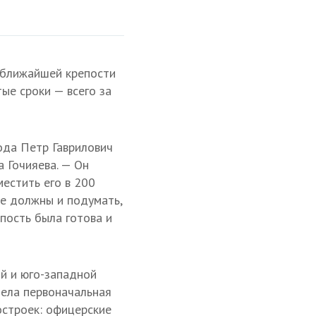
 ближайшей крепости
ые сроки — всего за
ода Петр Гаврилович
 Гочияева. — Он
естить его в 200
е должны и подумать,
епость была готова и
ой и юго-западной
дела первоначальная
остроек: офицерские