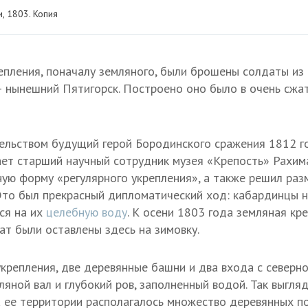
, 1803. Копия
епления, поначалу земляного, были брошены солдаты из
 нынешний Пятигорск. Построено оно было в очень сжат
ельством будущий герой Бородинского сражения 1812 г
ает старший научный сотрудник музея «Крепость» Рахима
ую форму «регулярного укрепления», а также решил разм
Это был прекрасный дипломатический ход: кабардинцы н
ся на их
целебную воду
. К осени 1803 года земляная кр
ат были оставлены здесь на зимовку.
крепления, две деревянные башни и два входа с северн
ляной вал и глубокий ров, заполненный водой. Так выгля
а ее территории располагалось множество деревянных п