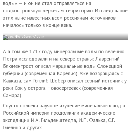
воды» — и он не стал отправляться на
подконтрольную черкесам территорию. Исследование
этих ныне известных всем россиянам источников
началось только в конце века.
Фото: Фотобанк «Лори»
А в том же 1717 году минеральные воды по велению
Петра исследовали и на севере страны: Лаврентий
Блюментрост описал марциальные воды Олонецкой
губернии (современная Карелия). Уже возвращаясь с
Кавказа, сам Готлиб Шобер описал серный источник у
реки Сок у острога Новосергеевск (современная
Самара).
Спустя полвека научное изучение минеральных вод в
Российской империи продолжили академические
экспедиции И.А. Гильденштедта, И.П. Фалька, С.Г.
Гмелина и других.