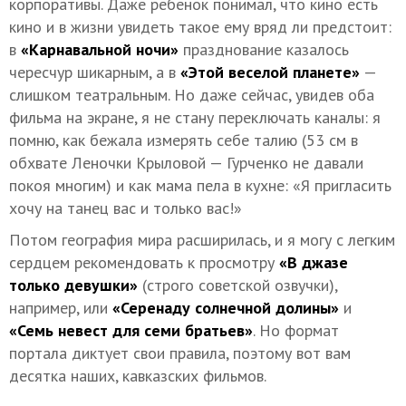
корпоративы. Даже ребенок понимал, что кино есть
кино и в жизни увидеть такое ему вряд ли предстоит:
в
«Карнавальной ночи»
празднование казалось
чересчур шикарным, а в
«Этой веселой планете»
—
слишком театральным. Но даже сейчас, увидев оба
фильма на экране, я не стану переключать каналы: я
помню, как бежала измерять себе талию (53 см в
обхвате Леночки Крыловой — Гурченко не давали
покоя многим) и как мама пела в кухне: «Я пригласить
хочу на танец вас и только вас!»
Потом география мира расширилась, и я могу с легким
сердцем рекомендовать к просмотру
«В джазе
только девушки»
(строго советской озвучки),
например, или
«Серенаду солнечной долины»
и
«Семь невест для семи братьев»
. Но формат
портала диктует свои правила, поэтому вот вам
десятка наших, кавказских фильмов.