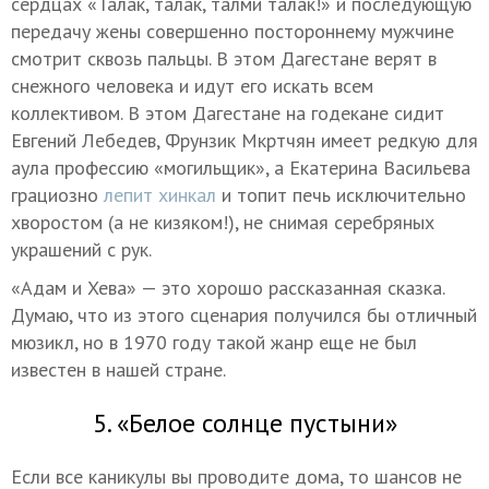
сердцах «Талак, талак, талми талак!» и последующую
передачу жены совершенно постороннему мужчине
смотрит сквозь пальцы. В этом Дагестане верят в
снежного человека и идут его искать всем
коллективом. В этом Дагестане на годекане сидит
Евгений Лебедев, Фрунзик Мкртчян имеет редкую для
аула профессию «могильщик», а Екатерина Васильева
грациозно
лепит хинкал
и топит печь исключительно
хворостом (а не кизяком!), не снимая серебряных
украшений с рук.
«Адам и Хева» — это хорошо рассказанная сказка.
Думаю, что из этого сценария получился бы отличный
мюзикл, но в 1970 году такой жанр еще не был
известен в нашей стране.
5. «Белое солнце пустыни»
Если все каникулы вы проводите дома, то шансов не