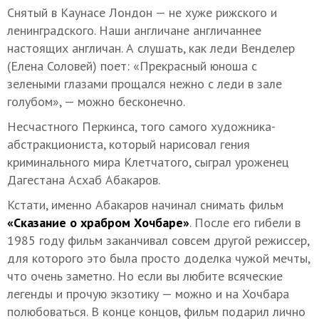
Снятый в Каунасе Лондон — не хуже рижского и
ленинградского. Наши англичане англичаннее
настоящих англичан. А слушать, как леди Венделер
(Елена Соловей) поет: «Прекрасный юноша с
зелеными глазами прощался нежно с леди в зале
голубом», — можно бесконечно.
Несчастного Перкинса, того самого художника-
абстракциониста, который нарисовал гения
криминального мира Клетчатого, сыграл уроженец
Дагестана Асхаб Абакаров.
Кстати, именно Абакаров начинал снимать фильм
«Сказание о храбром Хочбаре»
. После его гибели в
1985 году фильм заканчивал совсем другой режиссер,
для которого это была просто доделка чужой мечты,
что очень заметно. Но если вы любите всяческие
легенды и прочую экзотику — можно и на Хочбара
полюбоваться. В конце концов, фильм подарил лично