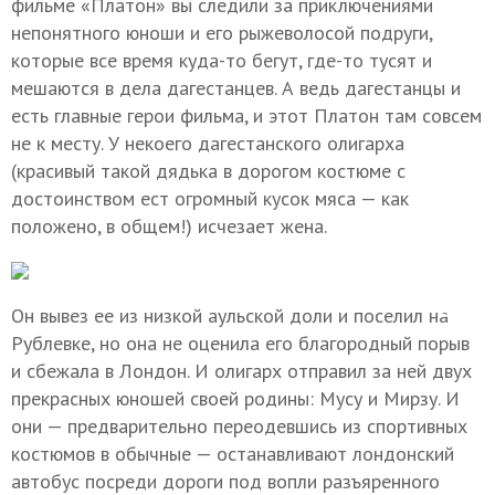
фильме «Платон» вы следили за приключениями
непонятного юноши и его рыжеволосой подруги,
которые все время куда-то бегут, где-то тусят и
мешаются в дела дагестанцев. А ведь дагестанцы и
есть главные герои фильма, и этот Платон там совсем
не к месту. У некоего дагестанского олигарха
(красивый такой дядька в дорогом костюме с
достоинством ест огромный кусок мяса — как
положено, в общем!) исчезает жена.
Он вывез ее из низкой аульской доли и поселил на
Рублевке, но она не оценила его благородный порыв
и сбежала в Лондон. И олигарх отправил за ней двух
прекрасных юношей своей родины: Мусу и Мирзу. И
они — предварительно переодевшись из спортивных
костюмов в обычные — останавливают лондонский
автобус посреди дороги под вопли разъяренного