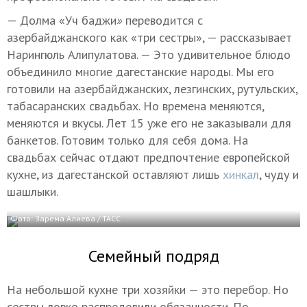
— Долма «Уч
баджи
»
переводится с
азербайджанского как «три сестры», — рассказывает
Нарингюль Алипулатова. — Это удивительное блюдо
объединило многие дагестанские народы. Мы его
готовили на азербайджанских, лезгинских, рутульских,
табасаранских свадьбах. Но времена меняются,
меняются и вкусы. Лет 15 уже его не заказывали для
банкетов. Готовим только для себя дома. На
свадьбах сейчас отдают предпочтение европейской
кухне, из дагестанской оставляют лишь
хинкал
, чуду и
шашлыки.
Фото: Зарема Алиева / ТАСС
Семейный подряд
На небольшой кухне три хозяйки — это перебор. Но
сестры ловко распределили обязанности. По