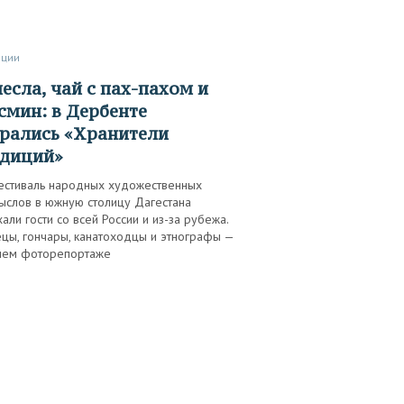
иции
мин: в Дербенте
рались «Хранители
адиций»
естиваль народных художественных
ыслов в южную столицу Дагестана
али гости со всей России и из-за рубежа.
ецы, гончары, канатоходцы и этнографы —
шем фоторепортаже