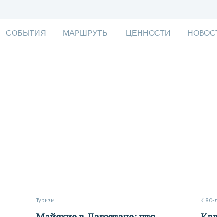
СОБЫТИЯ
МАРШРУТЫ
ЦЕННОСТИ
НОВОС
Туризм
К 80
Майские в Дагестане: что
Кавалерия в папахах, лучший