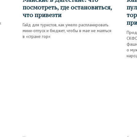
посмотреть, где остановиться,
пул
что привезти
тор
при
к
Гайд для туристов, как умело распланировать
мини-отпуск и бюджет, чтобы в мае не маяться
Прод
в «стране гор»
СКФО
фаши
о му
наро