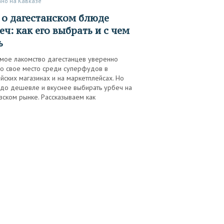
ано на Кавказе
еч: как его выбрать и с чем
ь
мое лакомство дагестанцев уверенно
ло свое место среди суперфудов в
йских магазинах и на маркетплейсах. Но
здо дешевле и вкуснее выбирать урбеч на
зском рынке. Рассказываем как