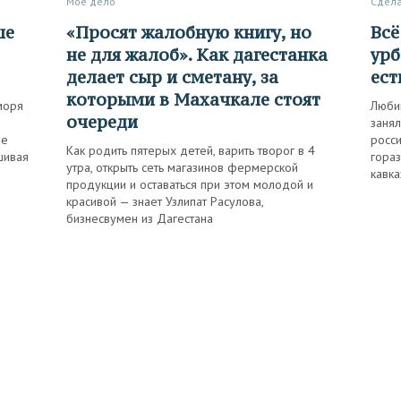
Мое дело
Сдел
«Просят жалобную книгу, но
Всё о дагестанском блюде
не для жалоб». Как дагестанка
урб
делает сыр и сметану, за
ест
которыми в Махачкале стоят
моря
Люби
очереди
заня
ие
росси
Как родить пятерых детей, варить творог в 4
шивая
гора
утра, открыть сеть магазинов фермерской
кавка
продукции и оставаться при этом молодой и
красивой — знает Узлипат Расулова,
бизнесвумен из Дагестана