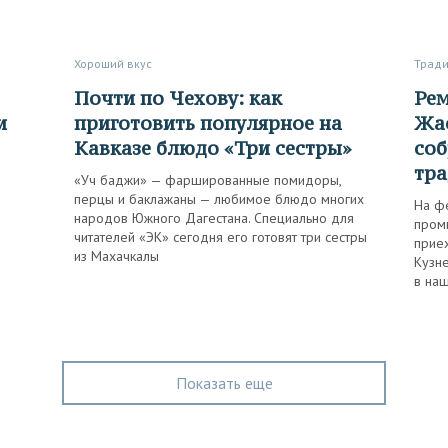
Хороший вкус
Трад
Почти по Чехову: как
Ремесла, чай с пах-пахом и
и
приготовить популярное на
Жас
Кавказе блюдо «Три сестры»
соб
тр
«Уч баджи» — фаршированные помидоры,
перцы и баклажаны — любимое блюдо многих
На ф
народов Южного Дагестана. Специально для
пром
читателей «ЭК» сегодня его готовят три сестры
приех
из Махачкалы
Кузн
в на
Показать еще