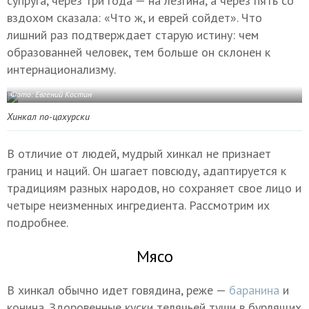
супруга, через три года — на лезгина, а через пять со
вздохом сказала: «Что ж, и еврей сойдет». Что
лишний раз подтверждает старую истину: чем
образованней человек, тем больше он склонен к
интернационализму.
Фото: Евгений Костин
Хинкал по-цахурски
В отличие от людей, мудрый хинкал не признает
границ и наций. Он шагает повсюду, адаптируется к
традициям разных народов, но сохраняет свое лицо и
четыре неизменных ингредиента. Рассмотрим их
подробнее.
Мясо
В хинкал обычно идет говядина, реже —
баранина
и
конина. Здоровенные куски телячьей туши в бурлящих