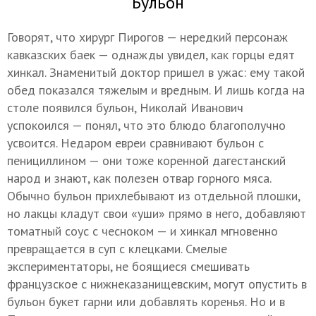
Бульон
Говорят, что хирург Пирогов — нередкий персонаж
кавказских баек — однажды увидел, как горцы едят
хинкал. Знаменитый доктор пришел в ужас: ему такой
обед показался тяжелым и вредным. И лишь когда на
столе появился бульон, Николай Иванович
успокоился — понял, что это блюдо благополучно
усвоится. Недаром евреи сравнивают бульон с
пенициллином — они тоже коренной дагестанский
народ и знают, как полезен отвар горного мяса.
Обычно бульон прихлебывают из отдельной плошки,
но лакцы кладут свои «уши» прямо в него, добавляют
томатный соус с чесноком — и хинкал мгновенно
превращается в суп с клецками. Смелые
экспериментаторы, не боящиеся смешивать
французское с нижнеказанищевским, могут опустить в
бульон букет гарни или добавлять коренья. Но и в