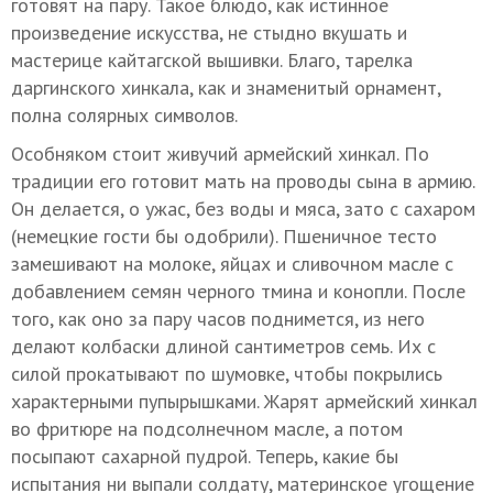
готовят на пару. Такое блюдо, как истинное
произведение искусства, не стыдно вкушать и
мастерице кайтагской вышивки. Благо, тарелка
даргинского хинкала, как и знаменитый орнамент,
полна солярных символов.
Особняком стоит живучий армейский хинкал. По
традиции его готовит мать на проводы сына в армию.
Он делается, о ужас, без воды и мяса, зато с сахаром
(немецкие гости бы одобрили). Пшеничное тесто
замешивают на молоке, яйцах и сливочном масле с
добавлением семян черного тмина и конопли. После
того, как оно за пару часов поднимется, из него
делают колбаски длиной сантиметров семь. Их с
силой прокатывают по шумовке, чтобы покрылись
характерными пупырышками. Жарят армейский хинкал
во фритюре на подсолнечном масле, а потом
посыпают сахарной пудрой. Теперь, какие бы
испытания ни выпали солдату, материнское угощение