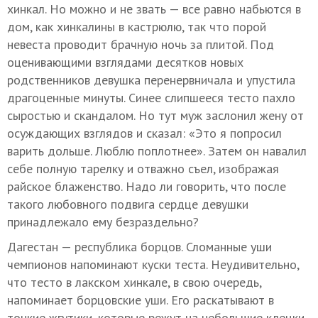
хинкал. Но можно и не звать — все равно набьются в
дом, как хинкалины в кастрюлю, так что порой
невеста проводит брачную ночь за плитой. Под
оценивающими взглядами десятков новых
родственников девушка перенервничала и упустила
драгоценные минуты. Синее слипшееся тесто пахло
сыростью и скандалом. Но тут муж заслонил жену от
осуждающих взглядов и сказал: «Это я попросил
варить дольше. Люблю поплотнее». Затем он навалил
себе полную тарелку и отважно съел, изображая
райское блаженство. Надо ли говорить, что после
такого любовного подвига сердце девушки
принадлежало ему безраздельно?
Дагестан — республика борцов. Сломанные уши
чемпионов напоминают куски теста. Неудивительно,
что тесто в лакском хинкале, в свою очередь,
напоминает борцовские уши. Его раскатывают в
тонкие жгутики, которые режут на небольшие клецки.