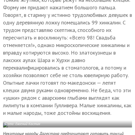
Форму им придают нажатием большого пальца.
Говорят, в старину у истинно трудолюбивых девушек в
одну деревянную ложку помещались 99 хинкалин. С
трудом представляю скептика, способного их
пересчитать и воскликнуть: «Всего 98! Свадьба
отменяется!», однако микроскопические хинкалины и
вправду котируются высоко. Но златокузнецы в
лакских аулах Шара и Хурхи давно
переквалифицировались в стоматологов, а потому и
хозяйки позволяют себе не столь ювелирную работу.
Опытные лачки готовят по-македонски — лепят
клецки двумя руками одновременно. Не беда, что эти
«ушки» рядом с аварскими глыбами выглядят как
лилипуты в компании Гулливера. Малые хинкалины, как
и малые народы, тоже достойны восхищения.
Фото: Евгений Костин
Некоторые народы Дагестана предпочитают готовить тонкий