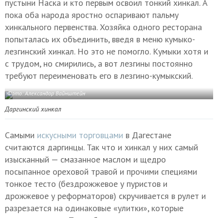
пустыни Наска и кто первым освоил тонкий хинкал. А
пока оба народа яростно оспаривают пальму
хинкального первенства. Хозяйка одного ресторана
попыталась их объединить, введя в меню кумыко-
лезгинский хинкал. Но это не помогло. Кумыки хотя и
с трудом, но смирились, а вот лезгины постоянно
требуют переименовать его в лезгино-кумыкский.
Фото: Александор Вайнштейн
Даргинский хинкал
Самыми
искусными торговцами
в Дагестане
считаются даргинцы. Так что и хинкал у них самый
изысканный — смазанное маслом и щедро
посыпанное ореховой травой и прочими специями
тонкое тесто (бездрожжевое у пуристов и
дрожжевое у реформаторов) скручивается в рулет и
разрезается на одинаковые «улитки», которые