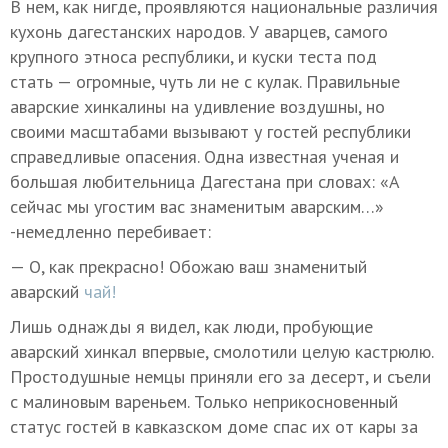
В нем, как нигде, проявляются национальные различия
кухонь дагестанских народов. У аварцев, самого
крупного этноса республики, и куски теста под
стать — огромные, чуть ли не с кулак. Правильные
аварские хинкалины на удивление воздушны, но
своими масштабами вызывают у гостей республики
справедливые опасения. Одна известная ученая и
большая любительница Дагестана при словах: «А
сейчас мы угостим вас знаменитым аварским…»
-немедленно перебивает:
— О, как прекрасно! Обожаю ваш знаменитый
аварский
чай!
Лишь однажды я видел, как люди, пробующие
аварский хинкал впервые, смолотили целую кастрюлю.
Простодушные немцы приняли его за десерт, и съели
с малиновым вареньем. Только неприкосновенный
статус гостей в кавказском доме спас их от кары за