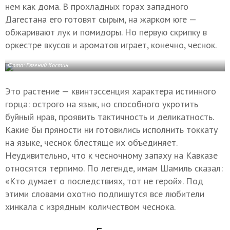
нем как дома. В прохладных горах западного
Дагестана его готовят сырым, на жарком юге —
обжаривают лук и помидоры. Но первую скрипку в
оркестре вкусов и ароматов играет, конечно, чеснок.
Фото: Евгений Костин
Это растение — квинтэссенция характера истинного
горца: острого на язык, но способного укротить
буйный нрав, проявить тактичность и деликатность.
Какие бы пряности ни готовились исполнить токкату
на языке, чеснок блестяще их объединяет.
Неудивительно, что к чесночному запаху на Кавказе
относятся терпимо. По легенде, имам Шамиль сказал:
«Кто думает о последствиях, тот не герой». Под
этими словами охотно подпишутся все любители
хинкала с изрядным количеством чеснока.