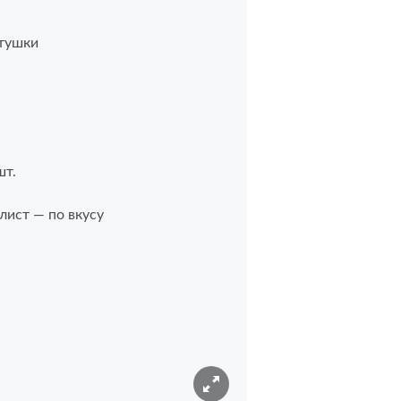
тушки
шт.
лист — по вкусу