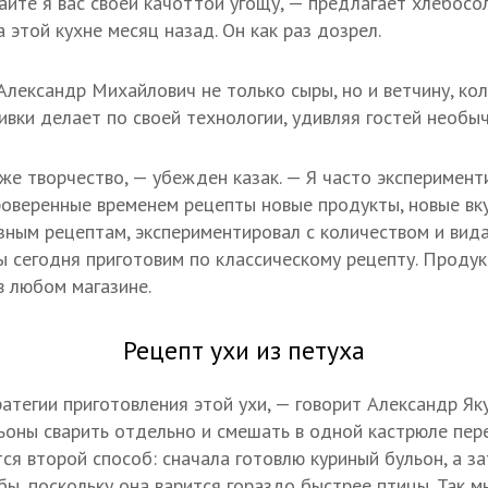
айте я вас своей качоттой угощу, — предлагает хлебосо
а этой кухне месяц назад. Он как раз дозрел.
Александр Михайлович не только сыры, но и ветчину, ко
ивки делает по своей технологии, удивляя гостей необы
же творчество, — убежден казак. — Я часто эксперименти
роверенные временем рецепты новые продукты, новые вкус
азным рецептам, экспериментировал с количеством и вид
ы сегодня приготовим по классическому рецепту. Продук
в любом магазине.
Рецепт ухи из петуха
атегии приготовления этой ухи, — говорит Александр Я
ьоны сварить отдельно и смешать в одной кастрюле пер
ся второй способ: сначала готовлю куриный бульон, а за
бы, поскольку она варится гораздо быстрее птицы. Так м