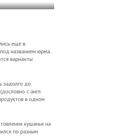
лись еще в
под названием юрма.
ются варианты
ь задолго до
(дословно с англ.
продуктов в одном
отовления кушанья на
нился по разным