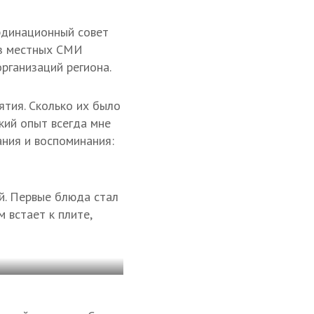
ординационный совет
из местных СМИ
рганизаций региона.
ятия. Сколько их было
ский опыт всегда мне
ания и воспоминания:
й. Первые блюда стал
м встает к плите,