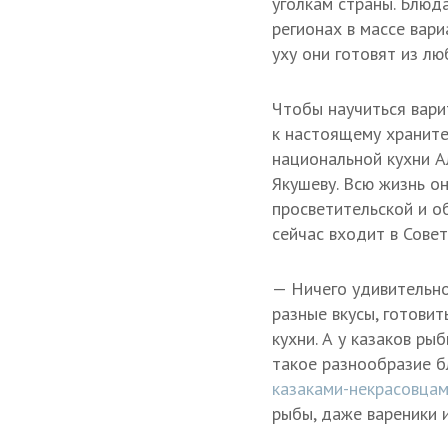
уголкам страны. Блюд
регионах в массе вари
уху они готовят из л
Чтобы научиться вари
к настоящему храните
национальной кухни 
Якушеву. Всю жизнь он
просветительской и о
сейчас входит в Сове
— Ничего удивительно
разные вкусы, готови
кухни. А у казаков ры
такое разнообразие б
казаками-некрасовца
рыбы, даже вареники и