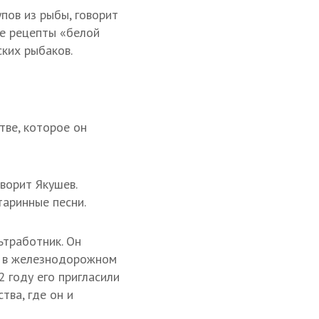
пов из рыбы, говорит
же рецепты «белой
ких рыбаков.
тве, которое он
оворит Якушев.
таринные песни.
ьтработник. Он
л в железнодорожном
 году его пригласили
тва, где он и