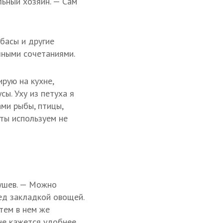
льный хозяин. — Сам
лбасы и другие
чными сочетаниями.
рую на кухне,
ы. Уху из петуха я
ами рыбы, птицы,
ты используем не
кушев. — Можно
ед закладкой овощей.
тем в нем же
не кажется удобнее,