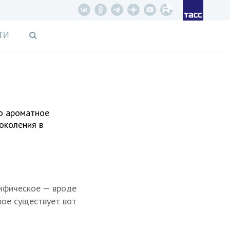
ТИ
то ароматное
околения в
мифическое — вроде
рое существует вот