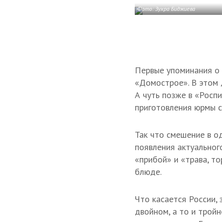
Фото: Зухра Биджиева
Первые упоминания о 
«Домострое». В этом 
А чуть позже в «Росп
приготовления юрмы с
Так что смешение в о
появления актуального
«прибой» и «трава, т
блюде.
Что касается России, 
двойном, а то и трой