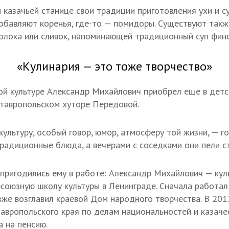
 казачьей станице свои традиции приготовления ухи и су
 добавляют коренья, где-то — помидоры. Существуют так
олока или сливок, напоминающей традиционный суп финс
«Кулинария — это тоже творчество»
ой культуре Александр Михайлович приобрел еще в детс
ставропольском хуторе Передовой.
культуру, особый говор, юмор, атмосферу той жизни, — г
радиционные блюда, а вечерами с соседками они пели с
 пригодились ему в работе: Александр Михайлович — кул
союзную школу культуры в Ленинграде. Сначала работа
зже возглавил краевой Дом народного творчества. В 2012
авропольского края по делам национальностей и казачес
 на пенсию.