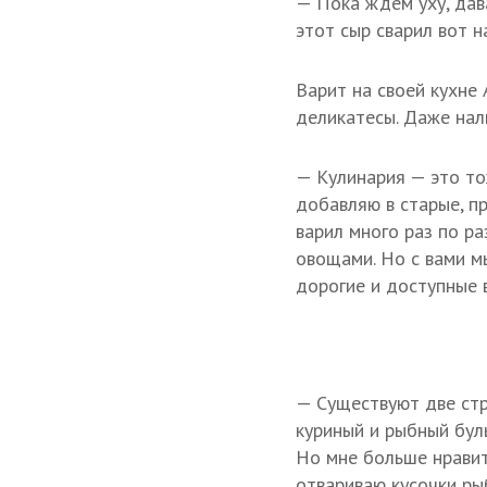
— Пока ждем уху, дав
этот сыр сварил вот н
Варит на своей кухне 
деликатесы. Даже нал
— Кулинария — это то
добавляю в старые, п
варил много раз по р
овощами. Но с вами м
дорогие и доступные 
— Существуют две стр
куриный и рыбный бул
Но мне больше нравит
отвариваю кусочки ры