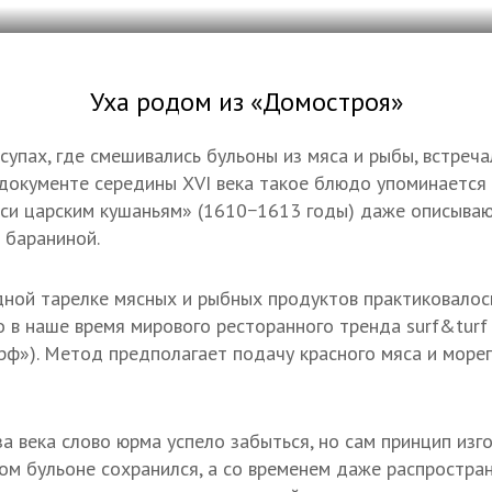
Уха родом из «Домостроя»
супах, где смешивались бульоны из мяса и рыбы, встреча
документе середины XVI века такое блюдо упоминается 
иси царским кушаньям» (1610−1613 годы) даже описыва
 бараниной.
дной тарелке мясных и рыбных продуктов практиковалос
 в наше время мирового ресторанного тренда surf&turf 
орф»). Метод предполагает подачу красного мяса и море
за века слово юрма успело забыться, но сам принцип изг
ном бульоне сохранился, а со временем даже распростра