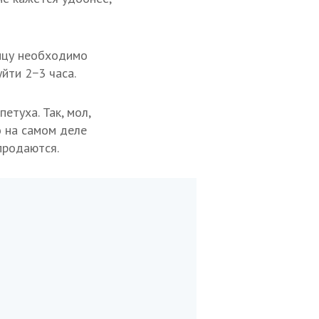
рицу необходимо
йти 2−3 часа.
етуха. Так, мол,
о на самом деле
продаются.