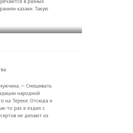
тречаются в разных
ранили казаки. Такую
ва.
 мужчина. — Смешивать
радиции народной
то на Тереке. Отсюда и
Как-то раз я ездил с
есертов не делают из