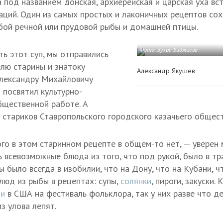
а под названием донская, архиерейская и царская уха вс
аций. Один из самых простых и лаконичных рецептов сох
юбой речной или прудовой рыбы и домашней птицы.
Фото: Зухра Биджиева
ть этот суп, мы отправились
лю старины и знатоку
Александр Якушев
Александру Михайловичу
 посвятил культурно-
бщественной работе. А
т стариков Ставропольского городского казачьего общест
го в этом старинном рецепте в общем-то нет, — уверен
ть всевозможные блюда из того, что под рукой, было в т
бы было всегда в изобилии, что на Дону, что на Кубани, ч
люд из рыбы в рецептах: супы,
солянки
, пироги, закуски. 
ми
в США на фестиваль фольклора, так у них разве что д
з улова лепят.