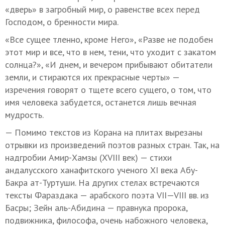
«дверь» в загробный мир, о равенстве всех перед
Господом, о бренности мира.
«Все сущее тленно, кроме Него», «Разве не подобен
этот мир и все, что в нем, тени, что уходит с закатом
солнца?», «И днем, и вечером прибывают обитатели
земли, и стираются их прекрасные черты» —
изречения говорят о тщете всего сущего, о том, что
имя человека забудется, останется лишь вечная
мудрость.
— Помимо текстов из Корана на плитах вырезаны
отрывки из произведений поэтов разных стран. Так, на
надгробии Амир-Хамзы (XVIII век) — стихи
андалусского ханафитского ученого XI века Абу-
Бакра ат-Туртуши. На других стелах встречаются
тексты Фараздака — арабского поэта
VII—VIII вв.
из
Басры; Зейн аль-Абидина — правнука пророка,
подвижника, философа, очень набожного человека,