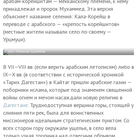
арабам-корейшитам — мекканскому племени, к нему
принадлежал и пророк Мухаммед. Эта версия
объясняет название селения: Кала-Корейш в
переводе с арабского — «крепость корейшитов»
(местные жители называли село по-своему —
Урцмуци).
Фото: Наталья Крайнова
В
VII—VIII вв.
(если верить арабским летописям) либо в
IX—X вв.
(в соответствии с исторической хроникой
«Тарих Дагестан») в Кайтаг пришли арабские газии —
поборники ислама, которые под знаменем священной
войны огнем и мечом насаждали новую религию в
Дагестане.
Труднодоступная вершина горы, стоящей у
слияния пяти рек, была для воинственных
миссионеров идеальным стратегическим пунктом. Со
всех сторон гору окружали ущелья, в село вела
только узкая тропинка над отвесным обрывом.