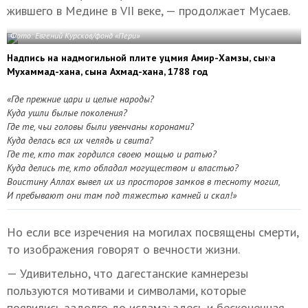
жившего в Медине в VII веке, — продолжает Мусаев.
Фото: Евгений Курсков/фонд «Пери»
Надпись на надмогильной плите уцмия Амир-Хамзы, сына
Мухаммад-хана, сына Ахмад-хана, 1788 год
«Где прежние цари и целые народы?
Куда ушли былые поколения?
Где те, чьи головы были увенчаны коронами?
Куда делась вся их челядь и свита?
Где те, кто так гордился своею мощью и ратью?
Куда делись те, кто обладал могуществом и властью?
Воистину Аллах вывел их из просторов замков в тесноту могил,
И пребывают они там под тяжестью камней и скал!»
Но если все изречения на могилах посвящены смерти,
то изображения говорят о вечности жизни.
— Удивительно, что дагестанские камнерезы
пользуются мотивами и символами, которые
появились задолго до ислама: здесь и бесконечная