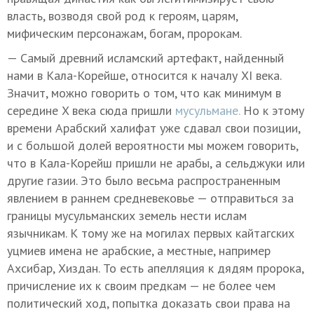
власть, возводя свой род к героям, царям,
мифическим персонажам, богам, пророкам.
— Самый древний исламский артефакт, найденный
нами в Кала-Корейше, относится к началу XI века.
Значит, можно говорить о том, что как минимум в
середине X века сюда пришли
мусульмане.
Но к этому
времени Арабский халифат уже сдавал свои позиции,
и с большой долей вероятности мы можем говорить,
что в Кала-Корейш пришли не арабы, а сельджуки или
другие газии. Это было весьма распространенным
явлением в раннем средневековье — отправиться за
границы мусульманских земель нести ислам
язычникам. К тому же на могилах первых кайтагских
уцмиев имена не арабские, а местные, например
Ахсибар, Хиздан. То есть апелляция к дядям пророка,
причисление их к своим предкам — не более чем
политический ход, попытка доказать свои права на