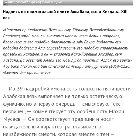
Фото: Евгений Курсков/фонд «Пери»
Надпись на надмогильной плите Ахсабара, сына Хиздана, XIII
век
«Царство принадлежит Всевышнему, Единому, Всепобеждающему.
Владелец этой могилы знаниями напоминает деяния пророков,
благочестие его подобно благочестию Абу Бакра, доблесть его
подобна доблести Али, справедливость его подобна справедливости
праведных халифов, а он — владелец Кала-Корейша Ахсабар, сын
Хиздана. Да осветит Аллах его могилу, да простит Аллах его грехи».
Абу Бакр Мухаммад бин ал-Валид ал-Фихри ат-Туртуши (1059−1126),
«Светоч для правителей»
— Из 39 надгробий имена есть только на пяти-шести.
Арабская вязь выполняет не только эстетическую
функцию, но в первую очередь — смысловую. Текст
первичен, — комментирует эту особенность Махач
Мусаев. — Он соответствует традиции и носит
назидательный характер: рассказывает о
неизбежности смерти, которая вместе с тем —