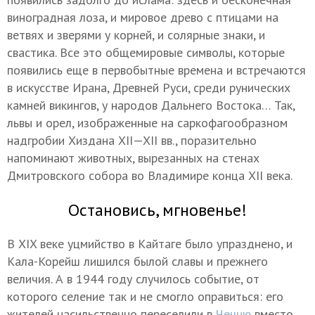
виноградная лоза, и мировое древо с птицами на
ветвях и зверями у корней, и солярные знаки, и
свастика. Все это общемировые символы, которые
появились еще в первобытные времена и встречаются
в искусстве Ирана, Древней Руси, среди рунических
камней викингов, у народов Дальнего Востока… Так,
львы и орел, изображенные на саркофагообразном
надгробии Хиздана
XII—XII вв.
, поразительно
напоминают животных, вырезанных на стенах
Дмитровского собора во Владимире конца XII века.
Остановись, мгновенье!
В XIX веке уцмийство в Кайтаге было упразднено, и
Кала-Корейш лишился былой славы и прежнего
величия. А в 1944 году случилось событие, от
которого селение так и не смогло оправиться: его
жителей насильственно переселили в
Чечню
вместо