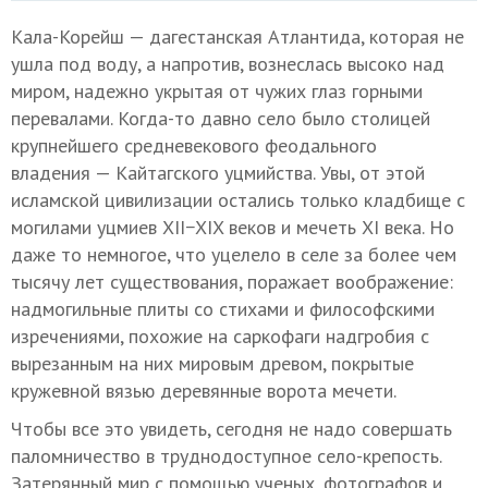
Кала-Корейш — дагестанская Атлантида, которая не
ушла под воду, а напротив, вознеслась высоко над
миром, надежно укрытая от чужих глаз горными
перевалами. Когда-то давно село было столицей
крупнейшего средневекового феодального
владения — Кайтагского уцмийства. Увы, от этой
исламской цивилизации остались только кладбище с
могилами уцмиев XII−XIX веков и мечеть XI века. Но
даже то немногое, что уцелело в селе за более чем
тысячу лет существования, поражает воображение:
надмогильные плиты со стихами и философскими
изречениями, похожие на саркофаги надгробия с
вырезанным на них мировым древом, покрытые
кружевной вязью деревянные ворота мечети.
Чтобы все это увидеть, сегодня не надо совершать
паломничество в труднодоступное село-крепость.
Затерянный мир с помощью ученых, фотографов и