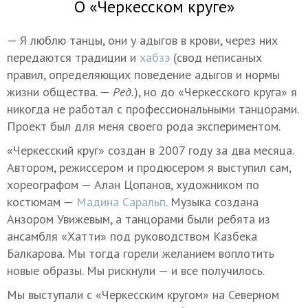
О «Черкесском круге»
— Я люблю танцы, они у адыгов в крови, через них
передаются традиции и
хабзэ
(свод неписаных
правил, определяющих поведение адыгов и нормы
жизни общества. —
Ред.
), но до «Черкесского круга» я
никогда не работал с профессиональными танцорами.
Проект был для меня своего рода экспериментом.
«Черкесский круг» создан в 2007 году за два месяца.
Автором, режиссером и продюсером я выступил сам,
хореографом — Алан Цопанов, художником по
костюмам —
Мадина Саральп
. Музыка создана
Анзором Увижевым, а танцорами были ребята из
ансамбля «Хатти» под руководством Казбека
Балкарова. Мы тогда горели желанием воплотить
новые образы. Мы рискнули — и все получилось.
Мы выступали с «Черкесским кругом» на Северном