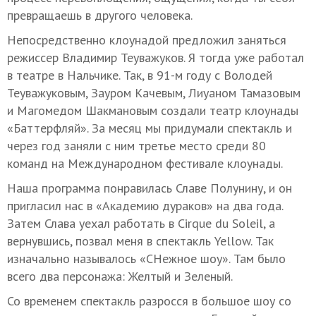
превращаешь в другого человека.
Непосредственно клоунадой предложил заняться
режиссер Владимир Теуважуков. Я тогда уже работал
в театре в Нальчике. Так, в 91-м году с Володей
Теуважуковым, Зауром Качевым, Лиуаном Тамазовым
и Магомедом Шакмановым создали театр клоунады
«Баттерфляй». За месяц мы придумали спектакль и
через год заняли с ним третье место среди 80
команд на Международном фестивале клоунады.
Наша программа понравилась Славе Полунину, и он
пригласил нас в «Академию дураков» на два года.
Затем Слава уехал работать в Cirque du Soleil, а
вернувшись, позвал меня в спектакль Yellow. Так
изначально называлось «СНежное шоу». Там было
всего два персонажа: Желтый и Зеленый.
Со временем спектакль разросся в большое шоу со