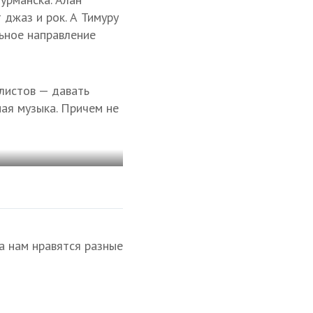
 джаз и рок. А Тимуру
льное направление
алистов — давать
ная музыка. Причем не
а нам нравятся разные