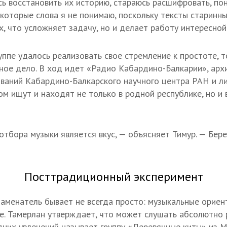
сь восстановить их историю, стараюсь расшифровать, пон
екоторые слова я не понимаю, поскольку тексты старинны
х, что усложняет задачу, но и делает работу интересной
уппе удалось реализовать свое стремление к простоте, 
ное дело. В ход идет «Радио Кабардино-Балкарии», арх
ваний Кабардино-Балкарского научного центра РАН и л
ом ищут и находят не только в родной республике, но и 
отбора музыки является вкус, — объясняет Тимур. — Бере
Посттрадиционный эксперимент
аменатель бывает не всегда просто: музыкальные ориен
е. Тамерлан утверждает, что может слушать абсолютно 
дних увлечений называет группу «Деревянные киты» из М