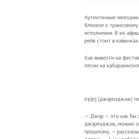
Аутентичные мелодии,
близкое к трансовому. 
исполнении. В их афи
рейв стоит в кавычках
Как вывезти на фестив
песни на кабардинско
Jrpjej (джэрпэджэж) п
— Джэр — это как бы 
джэрпэджэж, можно ск
прошлому, — рассказы