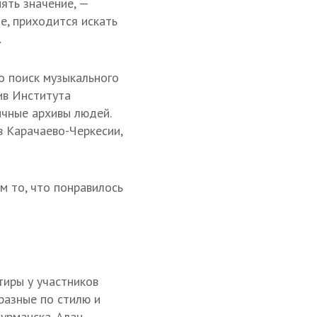
ять значение, —
е, приходится искать
.
то поиск музыкального
ив Института
ичные архивы людей.
в Карачаево-Черкесии,
м то, что понравилось
тиры у участников
разные по стилю и
урманска. Алан