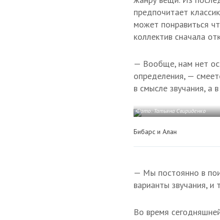
предпочитает классику
может понравиться чт
коллектив сначала от
— Вообще, нам нет осо
определения, — смеет
в смысле звучания, а 
Фото: Татьяна Свириденко
Бибарс и Алан
— Мы постоянно в пои
варианты звучания, и 
Во время сегодняшней