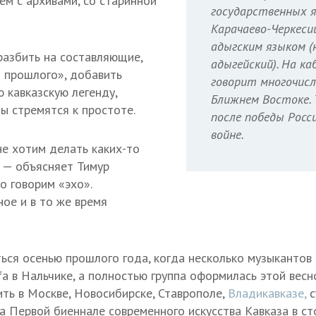
ем с архивами, со старинной
государственных я
Карачаево-Черкеси
адыгским языком (
разбить на составляющие,
адыгейский). На к
з прошлого», добавить
говорит многочисл
 кавказскую легенду,
Ближнем Востоке. 
ы стремятся к простоте.
после победы Росс
войне.
е хотим делать каких-то
 — объясняет Тимур
о говорим «эхо».
ое и в то же время
ься осенью прошлого года, когда несколько музыкантов 
 в Нальчике, а полностью группа оформилась этой весно
ить в Москве, Новосибирске, Ставрополе,
Владикавказе,
с
а Первой биеннале современного искусства Кавказа в ст