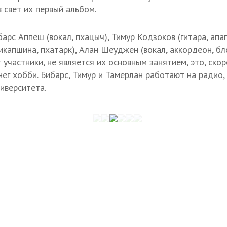
 свет их первый альбом.
ибарс Аппеш (вокал, пхацыч), Тимур Кодзоков (гитара, ап
капшина, пхатарк), Алан Шеуджен (вокал, аккордеон, бло
частники, не является их основным занятием, это, скор
нег хобби. Бибарс, Тимур и Тамерлан работают на радио,
иверситета.