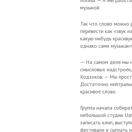
Аппеш. — А мы работа
музыкой.
Так что слово можно 
перевести как «звук и
какую-нибудь красивую
однако сами музыкант
— На самом деле мы н
смысловых надстроек,
Кодзоков. — Мы прост
Достаточно нейтральн
красивое слово.
Группа начала собират
небольшой студии Uafa
записать клип, выступ
фестивали и сыграть н