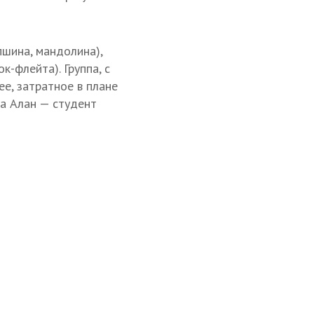
апшина, мандолина),
к-флейта). Группа, с
ее, затратное в плане
 а Алан — студент