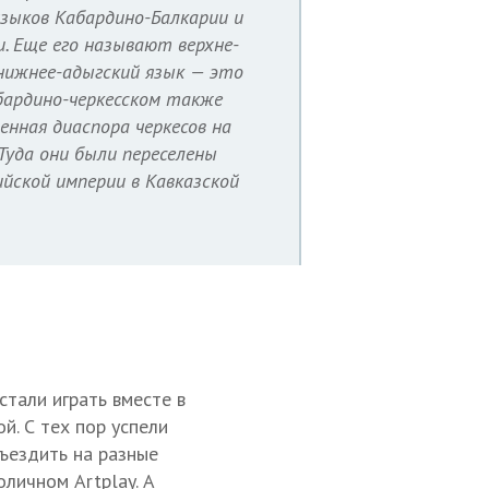
зыков Кабардино-Балкарии и
и. Еще его называют верхне-
нижнее-адыгский язык — это
абардино-черкесском также
енная диаспора черкесов на
Туда они были переселены
ийской империи в Кавказской
стали играть вместе в
й. С тех пор успели
ъездить на разные
оличном Artplay. А