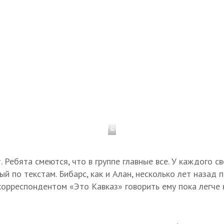
1 / 6
Фото: Татьяна Свириденко
т. Ребята смеются, что в группе главные все. У каждого с
й по текстам. Бибарс, как и Алан, несколько лет назад 
корреспондентом «Это Кавказ» говорить ему пока легче 