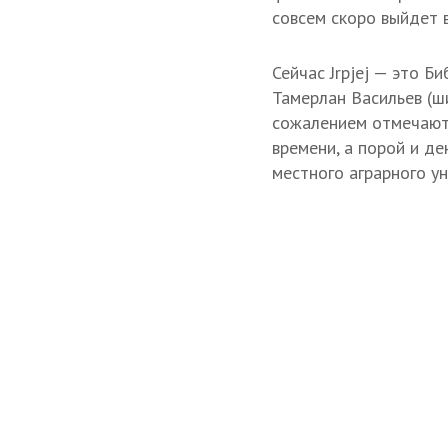
совсем скоро выйдет в
Сейчас Jrpjej — это Б
Тамерлан Васильев (ши
сожалением отмечают у
времени, а порой и де
местного аграрного ун