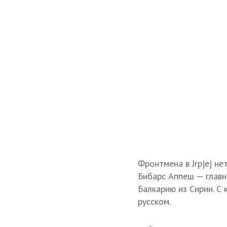
Фронтмена в Jrpjej не
Бибарс Аппеш — главны
Балкарию из Сирии. С 
русском.