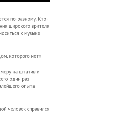
тся по-разному. Кто-
ения широкого зрителя
носиться к музыке
ом, которого нет».
амеру на штатив и
сего один раз
малейшего опыта
дой человек справился