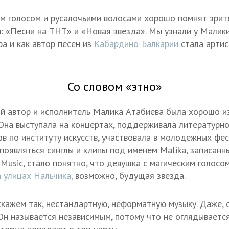
им голосом и русалочьими волосами хорошо помнят зрит
: «Песни на ТНТ» и «Новая звезда». Мы узнали у Малики
а и как автор песен из
Кабардино-Балкарии
стала артис
Со словом «этно»
й автор и исполнитель Малика Атабиева была хорошо и
Она выступала на концертах, поддерживала литературн
ов по институту искусств, участвовала в молодежных фе
и появляться синглы и клипы под именем Malika, записанн
 Music, стало понятно, что девушка с магическим голосо
а улицах Нальчика,
возможно, будущая звезда.
скажем так, нестандартную, неформатную музыку. Даже, 
Он называется независимым, потому что не оглядываетс