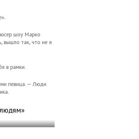
».
дюсер шоу Марко
, вышло так, что не я
я в рамки.
ами певица. — Люди
ика.
 людям»