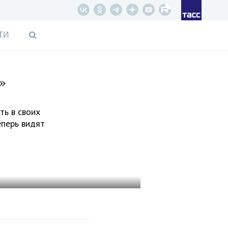
ТИ
»
ть в своих
еперь видят