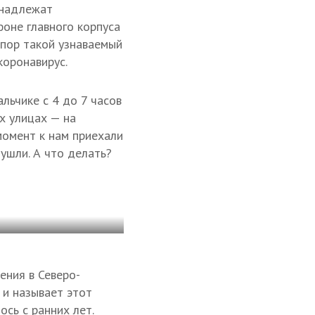
инадлежат
фоне главного корпуса
 пор такой узнаваемый
коронавирус.
льчике с 4 до 7 часов
х улицах — на
момент к нам приехали
 ушли. А что делать?
ения в Северо-
 и называет этот
сь с ранних лет.