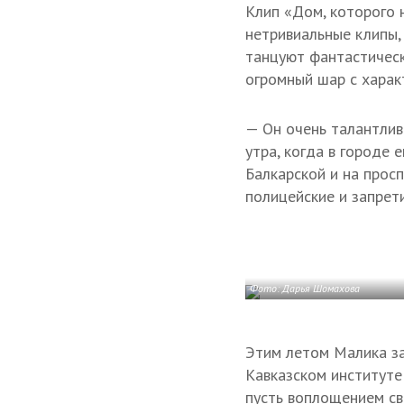
Клип «Дом, которого 
нетривиальные клипы,
танцуют фантастическ
огромный шар с харак
— Он очень талантлив
утра, когда в городе
Балкарской и на прос
полицейские и запрети
Фото: Дарья Шомахова
Этим летом Малика за
Кавказском институте
пусть воплощением сво