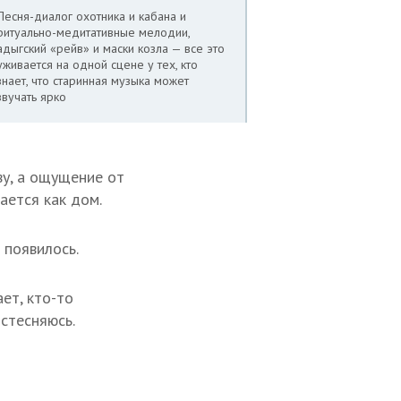
Песня-диалог охотника и кабана и
ритуально-медитативные мелодии,
адыгский «рейв» и маски козла — все это
уживается на одной сцене у тех, кто
знает, что старинная музыка может
звучать ярко
ву, а ощущение от
ается как дом.
 появилось.
ет, кто-то
 стесняюсь.