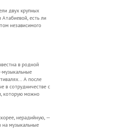
ели двух крупных
 Атабиевой, есть ли
том независимого
звестна в родной
о-музыкальные
стивалях… А после
ые в сотрудничестве с
м, которую можно
скорее, нерадийную, —
я на музыкальные