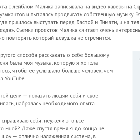
кта с лейблом Малика записывала на видео каверы на Ск
узыкантов и пыталась продвигать собственную музыку. Э
где пришлось выступать перед Бастой и Тимати, и на те
везда». Съемки проектов Малика считает очень интерес
 но повторять который девушка не стремится.
другого способа рассказать о себе большому
меня была моя музыка, которую я хотела
лось, чтобы ее услышало больше человек, чем
на YouTube.
этой цели — показать людям себя и свое
илась, набралась необходимого опыта.
 спрашиваю себя: неужели это все
о мной? Даже спустя время я до конца не
е шоу — отлично налаженная система, в