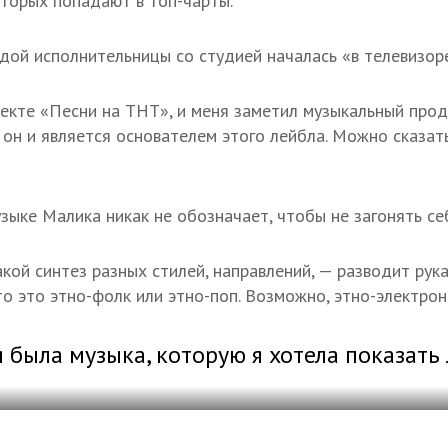
торых попадают в топ-чарты.
ой исполнительницы со студией началась «в телевизоре
оекте «Песни на ТНТ», и меня заметил музыкальный про
он и является основателем этого лейбла. Можно сказать
зыке Малика никак не обозначает, чтобы не загонять себ
акой синтез разных стилей, направлений, — разводит рук
то это этно-фолк или этно-поп. Возможно, этно-электрон
я была музыка, которую я хотела показать