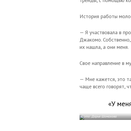
тренды, с помощью ко
История работы молод
— Я участвовала в пр
Джакомо. Собственно, 
их нашла, а они меня.
Свое направление в му
— Мне кажется, это т
чаще всего говорят, ч
«У мен
Фото: Дарья Шомахова