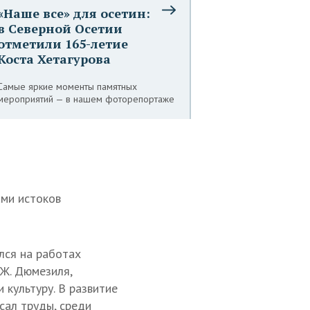
«Наше все» для осетин:
в Северной Осетии
отметили 165-летие
Коста Хетагурова
Самые яркие моменты памятных
мероприятий — в нашем фоторепортаже
ами истоков
лся на работах
 Ж. Дюмезиля,
 культуру. В развитие
сал труды, среди