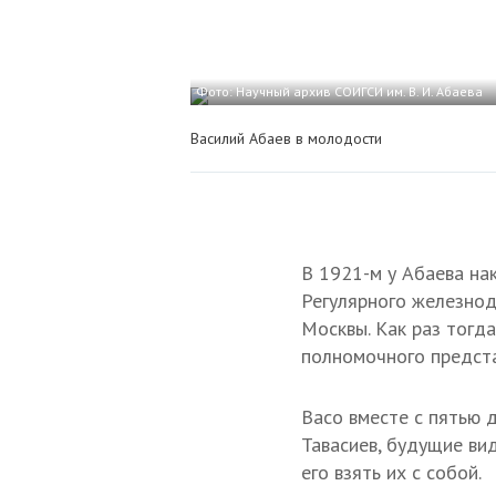
Фото: Научный архив СОИГСИ им. В. И. Абаева
Василий Абаев в молодости
В 1921-м у Абаева на
Регулярного железнод
Москвы. Как раз тогда
полномочного предста
Васо вместе с пятью д
Тавасиев, будущие видн
его взять их с собой.