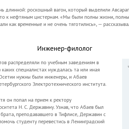
нь длинной: роскошный вагон, который выделили Авсараг
 то к нефтяным цистернам. «Мы были полны жизни, полны
али как временные и не очень тяготились», — рассказыва
Инженер-филолог
тов распределяли по учебным заведениям в
в каких специалистах нуждалась та или иная
 Осетии нужны были инженеры, и Абаев
етербургского Электротехнического института.
тя он попал на прием к ректору
ситета Н. С. Державину. Узнав, что Абаев был
 брата, преподававшего в Тифлисе, Державин с
помочь студенту перевестись в Ленинградский