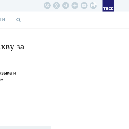
ТИ
кву за
языка и
ом