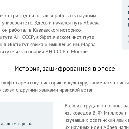
е за три года и остался работать научным
университете. Здесь и начался путь Абаева-
и он работал в Кавказском историко-
итуте АН СССР, в Яфетическом институте
н в Институт языка и мышления им. Марра.
ституте языкознания АН СССР в Москве.
История, зашифрованная в эпосе
 скифо-сарматскую историю и культуру, занимался поиск
о связи с другими языками иранской ветви.
В своих трудах он основыва
языковедов В. Ф. Миллера и
изучавших осетинский язык и
 главным героям
их научных идей Абаев напи