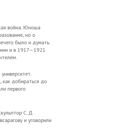
кая война. Юноша
азование, но о
нечего было и думать.
ении и в 1917—1921
ителем.
 университет.
, как добираться до
яли первого
кульптор С. Д.
Авсарагову и уговорили