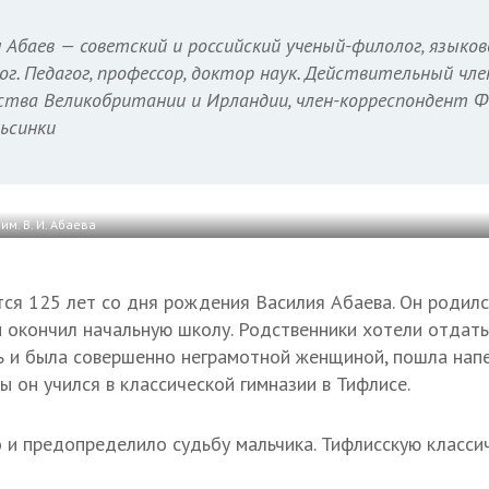
 Абаев — советский и российский ученый-филолог, языков
ог. Педагог, профессор, доктор наук. Действительный чле
тва Великобритании и Ирландии, член-корреспондент Ф
льсинки
м. В. И. Абаева
тся 125 лет со дня рождения Василия Абаева. Он родилс
 и окончил начальную школу. Родственники хотели отдать
ть и была совершенно неграмотной женщиной, пошла напе
ы он учился в классической гимназии в Тифлисе.
 и предопределило судьбу мальчика. Тифлисскую класси