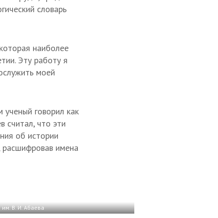
гический словарь
 которая наиболее
тии. Эту работу я
послужить моей
 ученый говорил как
 считал, что эти
ния об истории
, расшифровав имена
им. В. И. Абаева