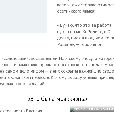
которых «Историко-этимоло
осетинского языка».
«Думаю, что это та работа,
нужна на моей Родине, в Осе
делал, имея в виду чем-то 
Родине», — говорил он.
 исследований, посвященный Нартскому эпосу, о котором
енности памятнике прошлого осетинского народа». Абаев
 на самом деле мифом — в них сокрыты важнейшие сведе
армато-аланском периоде. К этому выводу ученый пришел
зуемых в нем названий.
«Это была моя жизнь»
Фото: Научный архив СОИГСИ 
деятельность Василия