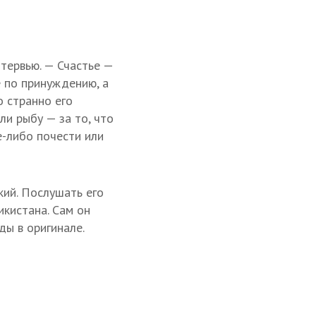
нтервью. — Счастье —
 по принуждению, а
о странно его
или рыбу — за то, что
е-либо почести или
кий. Послушать его
икистана. Сам он
ды в оригинале.