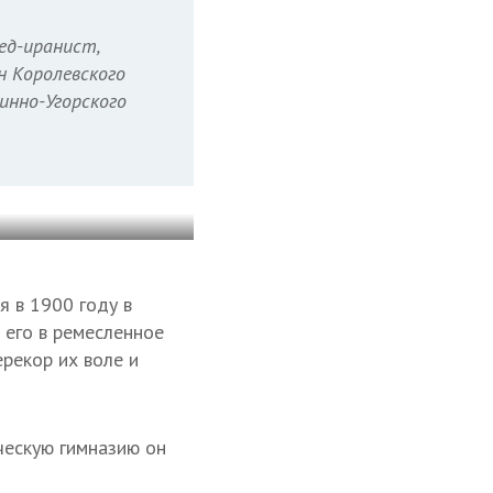
ед-иранист,
н Королевского
инно-Угорского
я в 1900 году в
 его в ремесленное
рекор их воле и
ческую гимназию он