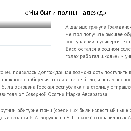
«Мы были полны надежд»
А дальше грянула Гражданс
мечтал получить высшее обр
поступлении в университет 
Васо остался в родном сел
годах работал школьным уч
конец появилась долгожданная возможность поступить в
орожного сообщения тогда еще не было, и встал вопрос
 была основана Горская республика и в столицу отправл
вителя от Северной Осетии Марка Авсарагова.
ругими абитуриентами (среди них были известный ныне с
ые геологи Р. А. Борукаев и А. Г. Гокоев) отправились к 