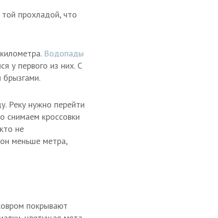
 той прохладой, что
 километра.
Водопады
я у первого из них. С
 брызгами.
у. Реку нужно перейти
но снимаем кроссовки
кто не
 он меньше метра,
 ковром покрывают
иалки, цветущая мята