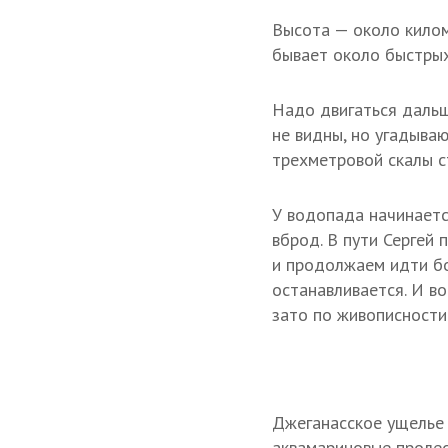
Высота — около килом
бывает около быстрых
Надо двигаться дальш
не видны, но угадываю
трехметровой скалы с
У водопада начинаетс
вброд. В пути Сергей
и продолжаем идти бо
останавливается. И в
зато по живописности
Джеганасское ущелье 
аквамариновые пролес