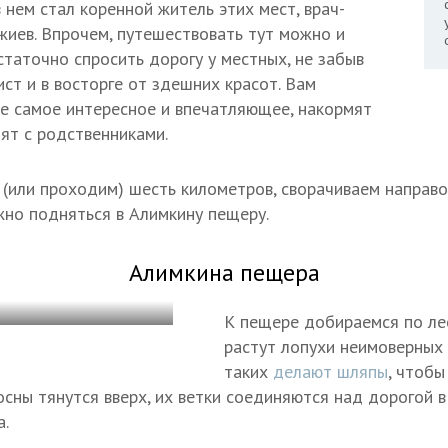
нем стал коренной житель этих мест, врач-
жиев. Впрочем, путешествовать тут можно и
таточно спросить дорогу у местных, не забыв
ист и в восторге от здешних красот. Вам
все самое интересное и впечатляющее, накормят
мят с родственниками.
(или проходим) шесть километров, сворачиваем направо
но подняться в Алимкину пещеру.
Алимкина пещера
К пещере добираемся по ле
растут лопухи неимоверных 
таких
делают шляпы
, чтобы
сны тянутся вверх, их ветки соединяются над дорогой в
а.