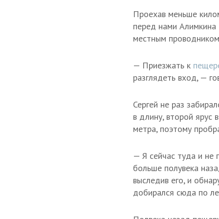
Проехав меньше килом
перед нами Алимкина п
местным проводником 
— Приезжать к
пеще
разглядеть вход, — го
Сергей не раз забирал
в длину, второй ярус 
метра, поэтому пробр
— Я сейчас туда и не 
больше полувека назад
выследив его, и обна
добирался сюда по ле