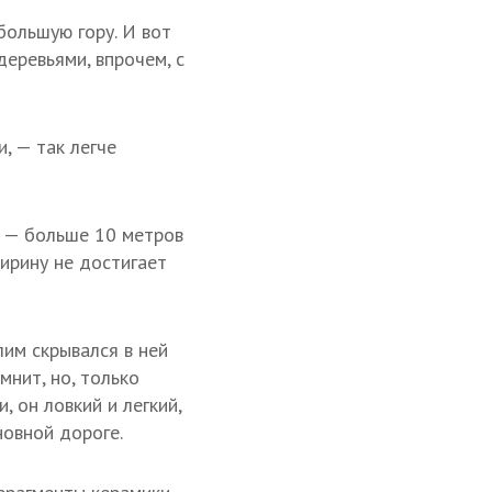
ольшую гору. И вот
деревьями, впрочем, с
, — так легче
ть — больше 10 метров
ширину не достигает
лим скрывался в ней
мнит, но, только
 он ловкий и легкий,
новной дороге.