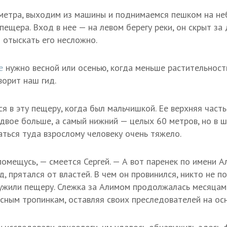
етра, выходим из машины и поднимаемся пешком на неб
ещера. Вход в нее — на левом берегу реки, он скрыт за 
отыскать его несложно.
ре
нужно весной или осенью, когда меньше растительности
ворит наш гид.
ся в эту пещеру, когда был мальчишкой. Ее верхняя час
вдвое больше, а самый нижний — целых 60 метров, но в 
аться туда взрослому человеку очень тяжело.
помещусь, — смеется Сергей. — А вот паренек по имени А
, прятался от властей. В чем он провинился, никто не по
ружили пещеру. Слежка за Алимом продолжалась месяцами,
сным тропинкам, оставляя своих преследователей на ос