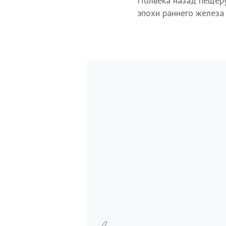
Полвека назад пещеру
эпохи раннего железа 