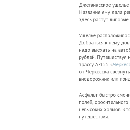
Джеганасское ущелье 
Название ему дала рек
здесь растут липовые
Ущелье расположилось
Добраться к нему дов
надо выехать на автоб
рублей. Путешествуя 
трассу А-155 «
Черкес
от Черкесска свернуть
внедорожник или прид
Асфальт быстро смени
полей, оросительного
невысоких холмов. Эт
путешествия.