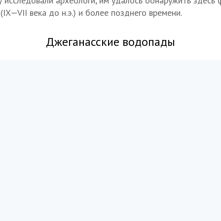
 исследовали археологи, им удалось обнаружить здесь 
(IX—VII века до н.э.) и более позднего времени.
Джеганасские водопады