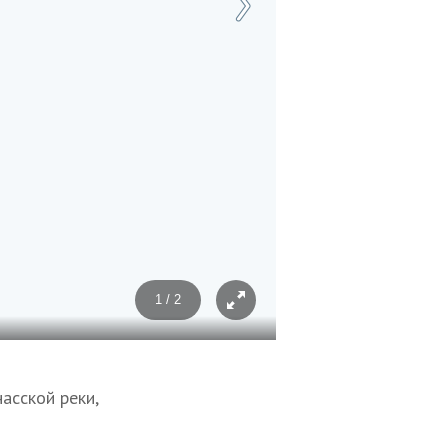
1 / 2
Фото: Вадим Коркин
асской реки,