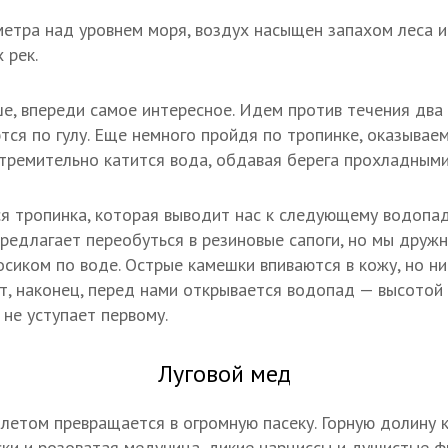
етра над уровнем моря, воздух насыщен запахом леса и
 рек.
е, впереди самое интересное. Идем против течения два
тся по гулу. Еще немного пройдя по тропинке, оказываемс
тремительно катится вода, обдавая берега прохладными
я тропинка, которая выводит нас к следующему водопад
 предлагает переобуться в резиновые сапоги, но мы друж
сиком по воде. Острые камешки впиваются в кожу, но ни
от, наконец, перед нами открывается водопад — высотой
 не уступает первому.
Луговой мед
летом превращается в огромную пасеку. Горную долину
ки и розоватая медуница, дикие нарциссы и душистые ф