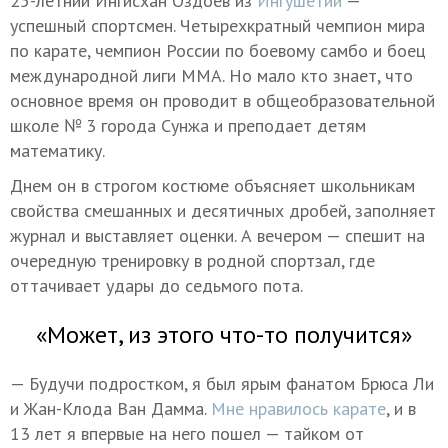
25-летний Ингисхан Оздоев из
Ингушетии
—
успешный спортсмен. Четырехкратный чемпион мира
по карате, чемпион России по боевому самбо и боец
международной лиги ММА. Но мало кто знает, что
основное время он проводит в общеобразовательной
школе № 3 города Сунжа и преподает детям
математику.
Днем он в строгом костюме объясняет школьникам
свойства смешанных и десятичных дробей, заполняет
журнал и выставляет оценки. А вечером — спешит на
очередную тренировку в родной спортзал, где
оттачивает удары до седьмого пота.
«Может, из этого что-то получится»
— Будучи подростком, я был ярым фанатом Брюса Ли
и Жан-Клода Ван Дамма.
Мне нравилось карате
, и в
13 лет я впервые на него пошел — тайком от