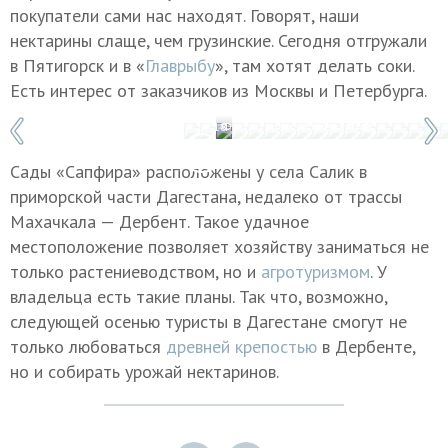
покупатели сами нас находят. Говорят, наши
нектарины слаще, чем грузинские. Сегодня отгружали
в Пятигорск и в «
Главрыбу
», там хотят делать соки.
Есть интерес от заказчиков из Москвы и Петербурга.
1 / 18
Фото: Зарема Алиева/ТАСС
Сады «Сапфира» расположены у села Салик в
приморской части Дагестана, недалеко от трассы
Махачкала — Дербент. Такое удачное
местоположение позволяет хозяйству заниматься не
только растениеводством, но и
агротуризмом
. У
владельца есть такие планы. Так что, возможно,
следующей осенью туристы в Дагестане смогут не
только любоваться
древней крепостью
в Дербенте,
но и собирать урожай нектаринов.