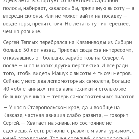
здесь летать. Стартует со взлетно-посадочной
полосы, набирает, казалось бы, приличную высоту — а
впереди склоны. Или не может зайти на посадку —
везде горы, препятствия. Но летать тут интереснее,
чем на равнине.
Сергей Теплых
перебрался на Кавминводы
из Сибири
больше 30 лет назад. Приехал сюда «за интересом»,
отказавшись от больших заработков на Севере. А
после — и от многих других перспектив. И все ради
того, чтобы видеть Машук с высоты 4 тысяч метров.
Сейчас у него два легкомоторных самолета, больше
40 «облетанных» типов авиатехники и столько же
бывших учеников — теперь самостоятельных пилотов.
— У нас в Ставропольском крае, да и вообще на
Кавказе, частная авиация слабо развита, — говорит
Сергей. — Хватает на жизнь, но состояние не
сделаешь. А есть регионы с развитым авиатуризмом, с
кучей аэродромов. Тот же соседний Краснодарский