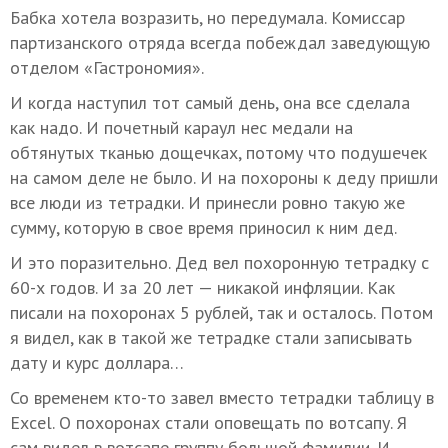
Бабка хотела возразить, но передумала. Комиссар
партизанского отряда всегда побеждал заведующую
отделом «Гастрономия».
И когда наступил тот самый день, она все сделала
как надо. И почетный караул нес медали на
обтянутых тканью дощечках, потому что подушечек
на самом деле не было. И на похороны к деду пришли
все люди из тетрадки. И принесли ровно такую же
сумму, которую в свое время приносил к ним дед.
И это поразительно. Дед вел похоронную тетрадку с
60-х годов. И за 20 лет — никакой инфляции. Как
писали на похоронах 5 рублей, так и осталось. Потом
я видел, как в такой же тетрадке стали записывать
дату и курс доллара…
Со временем кто-то завел вместо тетрадки таблицу в
Excel. О похоронах стали оповещать по вотсапу. Я
сам видел в вотсапе группу большой фамилии. И