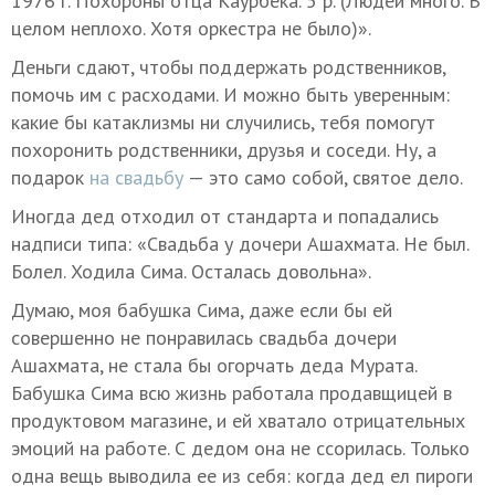
1976 г. Похороны отца Каурбека. 5 р. (Людей много. В
целом неплохо. Хотя оркестра не было)».
Деньги сдают, чтобы поддержать родственников,
помочь им с расходами. И можно быть уверенным:
какие бы катаклизмы ни случились, тебя помогут
похоронить родственники, друзья и соседи. Ну, а
подарок
на свадьбу
— это само собой, святое дело.
Иногда дед отходил от стандарта и попадались
надписи типа: «Свадьба у дочери Ашахмата. Не был.
Болел. Ходила Сима. Осталась довольна».
Думаю, моя бабушка Сима, даже если бы ей
совершенно не понравилась свадьба дочери
Ашахмата, не стала бы огорчать деда Мурата.
Бабушка Сима всю жизнь работала продавщицей в
продуктовом магазине, и ей хватало отрицательных
эмоций на работе. С дедом она не ссорилась. Только
одна вещь выводила ее из себя: когда дед ел пироги