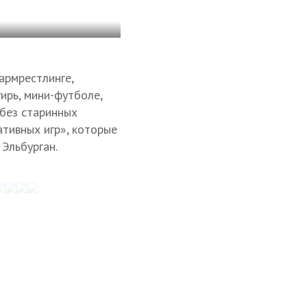
армрестлинге,
гирь, мини-футболе,
 без старинных
ативных игр», которые
 Эльбурган.