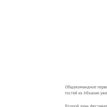
Общекомандное первое
гостей из Абхазии уже
Второй день фестива