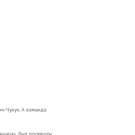
ч-Чукун. А команда
ашара», был посвящен