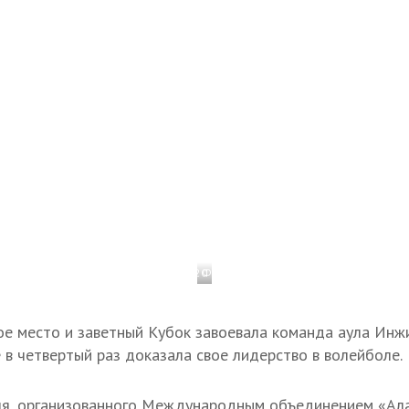
1 / 20
Фото: Иван Губский/ТАСС
 место и заветный Кубок завоевала команда аула Инжи
 в четвертый раз доказала свое лидерство в волейболе.
ля, организованного Международным объединением «Ал