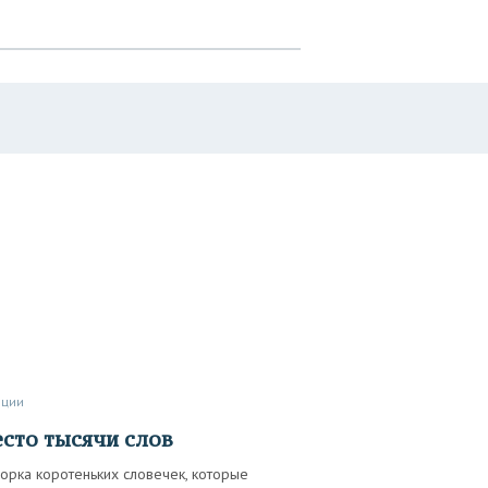
иции
есто тысячи слов
орка коротеньких словечек, которые