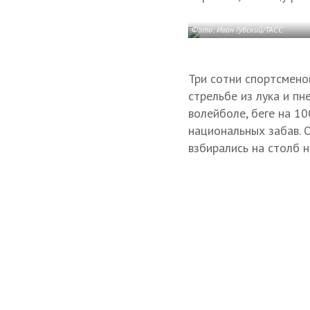
Фото: Иван Губский/ТАСС
Три сотни спортсмено
стрельбе из лука и пн
волейболе, беге на 1
национальных забав. 
взбирались на столб н