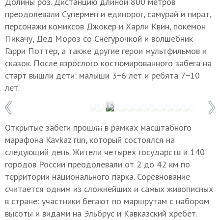
Долины роз. Дистанцию длиной 800 метров
преодолевали Супермен и единорог, самурай и пират,
персонажи комиксов Джокер и Харли Квин, покемон
Пикачу, Дед Мороз со Снегурочкой и волшебник
Гарри Поттер, а также другие герои мультфильмов и
сказок. После взрослого костюмированного забега на
старт вышли дети: малыши 3−6 лет и ребята 7−10
лет.
1 / 13
Фото: Иван Губский
Открытые забеги прошли в рамках масштабного
марафона Kavkaz run, который состоялся на
следующий день. Жители четырех государств и 140
городов России преодолевали от 2 до 42 км по
территории национального парка. Соревнование
считается одним из сложнейших и самых живописных
в стране: участники бегают по маршрутам с набором
высоты и видами на Эльбрус и Кавказский хребет.