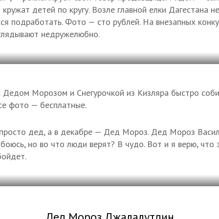
 кружат детей по кругу. Возле главной елки Дагестана 
я подработать. Фото — сто рублей. На внезапных конк
оглядывают недружелюбно.
 Дедом Морозом и Снегурочкой из Кизляра быстро соби
се фото — бесплатные.
просто дед, а в декабре — Дед Мороз. Дед Мороз Васил
оюсь, но во что люди верят? В чудо. Вот и я верю, что 
бойдет.
Дед Мороз Джалалутдин