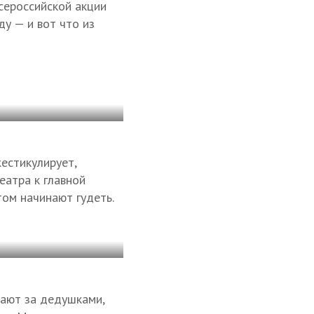
всероссийской акции
у — и вот что из
естикулирует,
еатра к главной
ом начинают гудеть.
вают за дедушками,