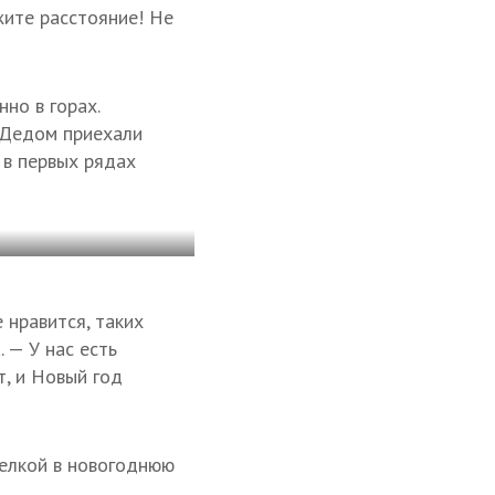
жите расстояние! Не
но в горах.
с Дедом приехали
 в первых рядах
 нравится, таких
 — У нас есть
т, и Новый год
 елкой в новогоднюю