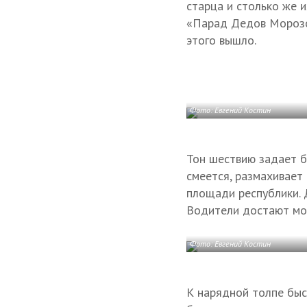
старца и столько же и
«Парад Дедов Морозов
этого вышло.
Фото: Евгений Костин
Тон шествию задает б
смеется, размахивает 
площади республики. 
Водители достают мо
Фото: Евгений Костин
К нарядной толпе быс