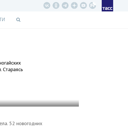
ТИ
ногайских
. Стараясь
ела. 52 новогодних