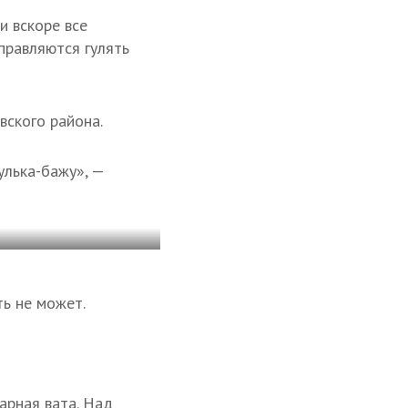
и вскоре все
правляются гулять
вского района.
улька-бажу», —
ть не может.
арная вата. Над