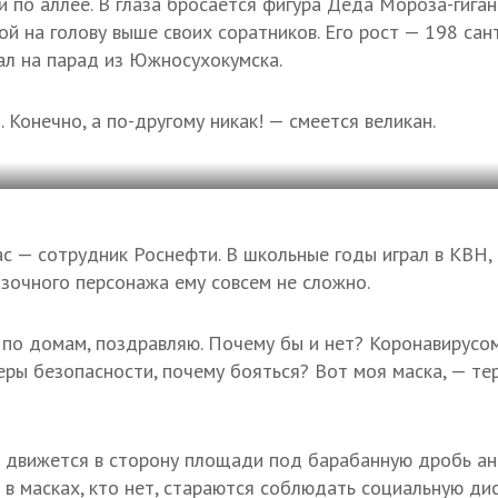
по аллее. В глаза бросается фигура Деда Мороза-гиган
й на голову выше своих соратников. Его рост — 198 са
ал на парад из Южносухокумска.
. Конечно, а по-другому никак! — смеется великан.
с — сотрудник Роснефти. В школьные годы играл в КВН,
азочного персонажа ему совсем не сложно.
по домам, поздравляю. Почему бы и нет? Коронавирусом
еры безопасности, почему бояться? Вот моя маска, — т
 движется в сторону площади под барабанную дробь ан
 в масках, кто нет, стараются соблюдать социальную ди