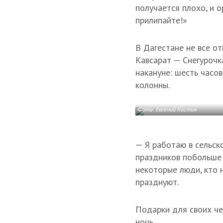
получается плохо, и 
прилипайте!»
В Дагестане не все о
Кавсарат — Снегурочка
накануне: шесть часов
колонны.
Фото: Евгений Костин
— Я работаю в сельско
праздников побольше 
некоторые люди, кто н
празднуют.
Подарки для своих че
ночь.