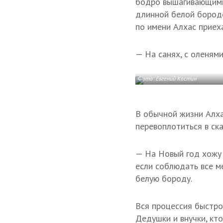
бодро вышагивающими 
длинной белой бородо
по имени Алхас приех
— На санях, с оленями
Фото: Евгений Костин
В обычной жизни Алха
перевоплотиться в ск
— На Новый год хожу 
если соблюдать все м
белую бороду.
Вся процессия быстро
Дедушки и внучки, кто