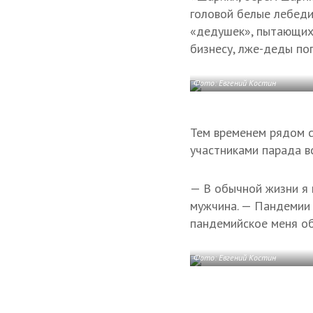
головой белые лебеди
«дедушек», пытающихс
бизнесу, лже-деды п
Фото: Евгений Костин
Тем временем рядом с
участниками парада в
— В обычной жизни я 
мужчина. — Пандемии б
пандемийское меня о
Фото: Евгений Костин