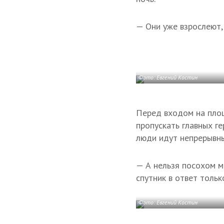
— Они уже взрослеют,
Фото: Евгений Костин
Перед входом на пло
пропускать главных ге
люди идут непрерывн
— А нельзя посохом ма
спутник в ответ тольк
Фото: Евгений Костин