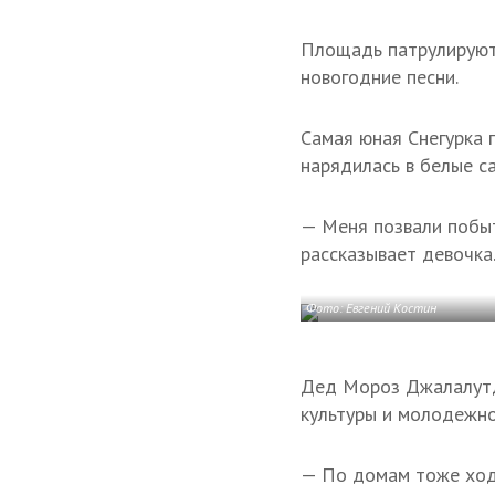
Площадь патрулируют 
новогодние песни.
Самая юная Снегурка 
нарядилась в белые с
— Меня позвали побыть
рассказывает девочка
Фото: Евгений Костин
Дед Мороз Джалалутди
культуры и молодежно
— По домам тоже ход