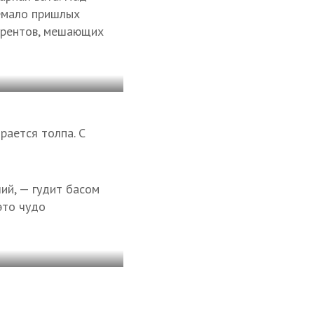
немало пришлых
урентов, мешающих
рается толпа. С
ий, — гудит басом
это чудо