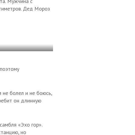
та. Мужчина с
нтиметров. Дед Мороз
 поэтому
 не болел и не боюсь,
еребит он длинную
самбля «Эхо гор».
станцию, но