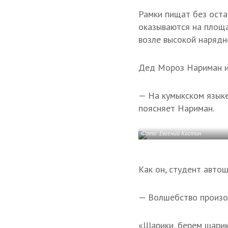
Рамки пищат без остан
оказываются на площа
возле высокой нарядн
Дед Мороз Нариман и 
— На кумыкском языке
поясняет Нариман.
Фото: Евгений Костин
Как он, студент авто
— Волшебство произош
«Шарики, берем шарик