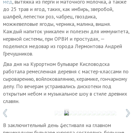
мед
, вытяжка из перги и маточного молочка, а также
до 25 трав и ягод, таких, как имбирь, зверобой,
шалфей, лепестки роз, чабрец, гвоздика,
можжевеловые ягоды, черника, малина, вишня.
Каждый напиток уникален и полезен для иммунитета,
нервной системы, при ОРВИ и простудах, —
поделился медовар из города Лермонтова Андрей
Гречушников.
Два дня на Курортном бульваре Кисловодска
работала ремесленная деревня с мастер-классами по
сыроварению, войлоковалянию, керамике, гончарному
делу. По вечерам устраивались дискотеки под
открытым небом и музыкальное шоу в стиле древних
славян.
1 / 13
Фото: Иван Губский/ТАСС
В заключительный день фестиваля на главном
пешеходном бульваре курорта состоялись большие