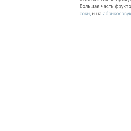
Большая часть фрукто
соки,
и на
абрикосовую