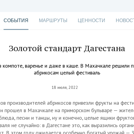
СОБЫТИЯ
МАРШРУТЫ
ЦЕННОСТИ
НОВОС
Золотой стандарт Дагестана
в компоте, варенье и даже в каше. В Махачкале решили 
абрикосам целый фестиваль
18 июля, 2022
ов производителей абрикосов привезли фрукты на фест
Он прошел в Махачкале на приморском бульваре — жител
люда, песни и танцы, ну и конечно, целые ящики фруктов
аля не случайно: в Дагестане это, как выразились орган
кт. В этом году ожидается особенно богатый урожай — 3