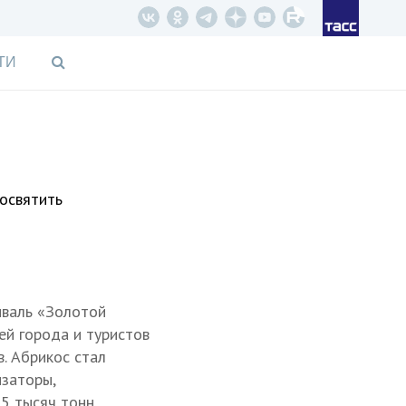
ТИ
посвятить
иваль «Золотой
ей города и туристов
. Абрикос стал
изаторы,
5 тысяч тонн.