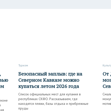
Туризм
Куль
Безопасный заплыв: где на
От ДК до остановок:
рвью
Северном Кавказе можно
моз
ом
купаться летом 2026 года
Сев
Список официальных мест для купания в
Смаль
республиках СКФО. Рассказываем, где
монум
гионе
находятся пляжи, базы отдыха и прибрежные
моти
о
пруды
дня