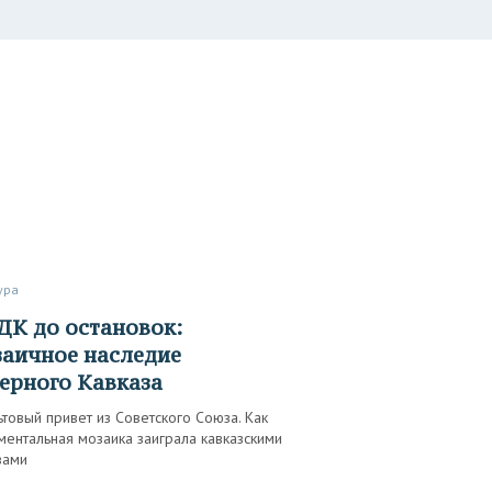
тура
аичное наследие
ерного Кавказа
товый привет из Советского Союза. Как
ентальная мозаика заиграла кавказскими
вами