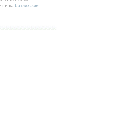
ит и на
ботлихские