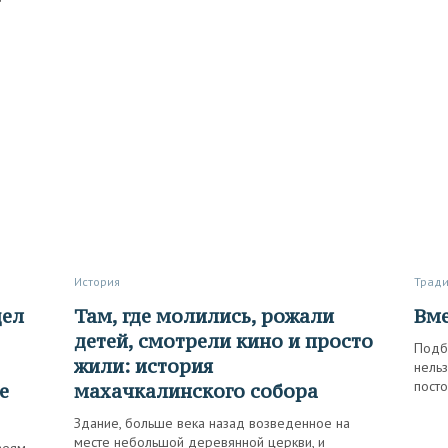
История
Трад
Там, где молились, рожали
Вм
детей, смотрели кино и просто
Подб
жили: история
нельз
посто
е
махачкалинского собора
Здание, больше века назад возведенное на
месте небольшой деревянной церкви, и
зеям