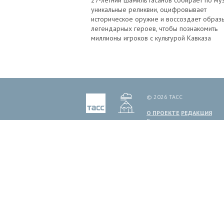
уникальные реликвии, оцифровывает
историческое оружие и воссоздает образ
легендарных героев, чтобы познакомить
миллионы игроков с культурой Кавказа
© 2026 ТАСС
О ПРОЕКТЕ
РЕДАКЦИЯ
Все права на материалы и
иное. Мнение авторов пуб
ТАСС, информационное аген
1999 г. Государственным 
Политика обработки перс
Отдельные публикации мог
лет.