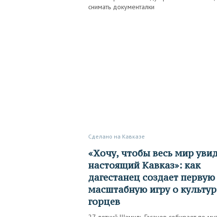
снимать документалки
Сделано на Кавказе
«Хочу, чтобы весь мир увидел
настоящий Кавказ»: как
дагестанец создает первую
масштабную игру о культур
горцев
27-летний Шамиль Гасанов собирает по му