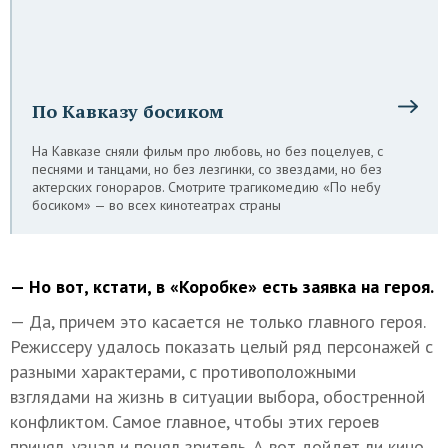
По Кавказу босиком
На Кавказе сняли фильм про любовь, но без поцелуев, с
песнями и танцами, но без лезгинки, со звездами, но без
актерских гонораров. Смотрите трагикомедию «По небу
босиком» — во всех кинотеатрах страны
— Но вот, кстати, в «Коробке» есть заявка на героя.
— Да, причем это касается не только главного героя.
Режиссеру удалось показать целый ряд персонажей с
разными характерами, с противоположными
взглядами на жизнь в ситуации выбора, обостренной
конфликтом. Самое главное, чтобы этих героев
принял, узнал и понял зритель. А вот дойдет ли кино