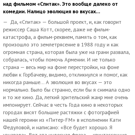
над фильмом «Спитак». Это вообще далеко от
комедии. Налицо эволюция во вкусах…
— Да, «Спитак» — большой проект, и, как говорит
режиссер Саша Котт, скорее, даже не фильм-
катастрофа, а фильм-реквием, память о том, как
произошло это землетрясение в 1988 году и как
огромная страна, которая была уже на грани развала,
собралась, чтобы помочь Армении. И не только
страна — весь мир на фоне перестройки, на фоне
любви к Горбачеву, видимо, откликнулся и помог, как
никогда раньше… А эволюция во вкусах — это
нормально. Было бы странно, если бы я снимала одно
и то же кино. Да, легкий зрительский жанр мне очень
импонирует. Сейчас в честь Года кино в некоторых
городах висят большие растяжки с фотографией
нашей героини из «Питер-FM» в исполнении Кати
Федуловой, и написано: «Все будет хорошо. Я
узнавала». Вот эта чудесная фраза — квинтэссенция