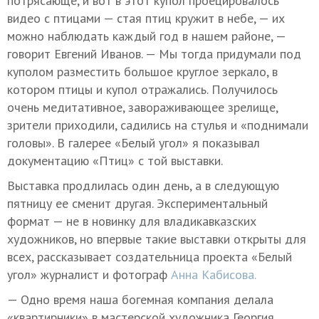
потрясающе, и вот в этот купол проецировалось
видео с птицами — стая птиц кружит в небе, — их
можно наблюдать каждый год в нашем районе, —
говорит Евгений Иванов. — Мы тогда придумали под
куполом разместить большое круглое зеркало, в
котором птицы и купол отражались. Получилось
очень медитативное, завораживающее зрелище,
зрители приходили, садились на стулья и «поднимали
головы». В галерее «Белый угол» я показывал
документацию «Птиц» с той выставки.
Выставка продлилась один день, а в следующую
пятницу ее сменит другая. Экспериментальный
формат — не в новинку для владикавказских
художников, но впервые такие выставки открыты для
всех, рассказывает создательница проекта «Белый
угол» журналист и фотограф
Анна Кабисова.
— Одно время наша богемная компания делала
«квартирники» в мастерской художника Георгия