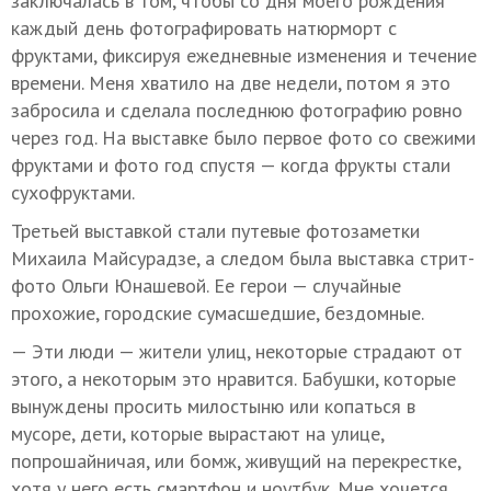
заключалась в том, чтобы со дня моего рождения
каждый день фотографировать натюрморт с
фруктами, фиксируя ежедневные изменения и течение
времени. Меня хватило на две недели, потом я это
забросила и сделала последнюю фотографию ровно
через год. На выставке было первое фото со свежими
фруктами и фото год спустя — когда фрукты стали
сухофруктами.
Третьей выставкой стали путевые фотозаметки
Михаила Майсурадзе, а следом была выставка стрит-
фото Ольги Юнашевой. Ее герои — случайные
прохожие, городские сумасшедшие, бездомные.
— Эти люди — жители улиц, некоторые страдают от
этого, а некоторым это нравится. Бабушки, которые
вынуждены просить милостыню или копаться в
мусоре, дети, которые вырастают на улице,
попрошайничая, или бомж, живущий на перекрестке,
хотя у него есть смартфон и ноутбук. Мне хочется