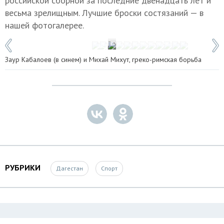
российской сборной за последние двенадцать лет и
весьма зрелищным. Лучшие броски состязаний — в
нашей фотогалерее.
1 / 12
Фото: Зарема Алиева
Заур Кабалоев (в синем) и Михай Михут, греко-римская борьба
РУБРИКИ
Дагестан
Спорт