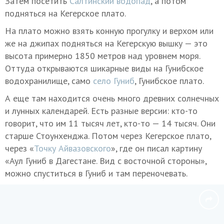
Затем посетить
Салтинский водопад
, а потом
подняться на Кегерское плато.
На плато можно взять конную прогулку и верхом или
же на джипах подняться на Кегерскую вышку — это
высота примерно 1850 метров над уровнем моря.
Оттуда открываются шикарные виды на Гунибское
водохранилище, само
село Гуниб
, Гунибское плато.
А еще там находится очень много древних солнечных
и лунных календарей. Есть разные версии: кто-то
говорит, что им 11 тысяч лет, кто-то — 14 тысяч. Они
старше Стоунхенджа. Потом через Кегерское плато,
через «
Точку Айвазовского
», где он писал картину
«Аул Гуниб в Дагестане. Вид с восточной стороны»,
можно спуститься в Гуниб и там переночевать.