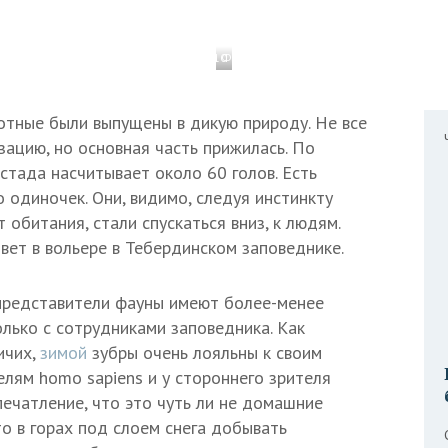
1 / 10
Фото: Арсен Алабердов/ТАСС
тные были выпущены в дикую природу. Не все
ацию, но основная часть прижилась. По
 стада насчитывает около 60 голов. Есть
 одиночек. Они, видимо, следуя инстинкту
 обитания, стали спускаться вниз, к людям.
вет в вольере в Тебердинском заповеднике.
представители фауны имеют более-менее
олько с сотрудниками заповедника. Как
ичих,
зимой
зубры очень лояльны к своим
лям homo sapiens и у стороннего зрителя
печатление, что это чуть ли не домашние
то в горах под слоем снега добывать