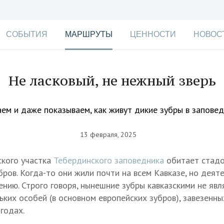
СОБЫТИЯ
МАРШРУТЫ
ЦЕННОСТИ
НОВОС
Не ласковый, не нежный зверь
ем и даже показываем, как живут дикие зубры в запове
13 февраля, 2025
ского участка
Тебердинского заповедника
обитает стадо
бров. Когда-то они жили почти на всем Кавказе, но деят
ению. Строго говоря, нынешние зубры кавказскими не яв
ких особей (в основном европейских зубров), завезенны
годах.