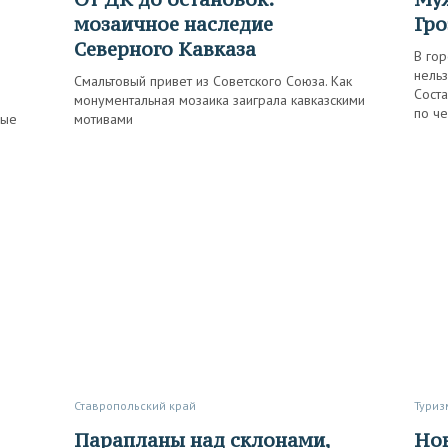
мозаичное наследие
Гро
Северного Кавказа
В гор
нельз
Смальтовый привет из Советского Союза. Как
Соста
монументальная мозаика заиграла кавказскими
по че
ные
мотивами
Ставропольский край
Туриз
Парапланы над склонами,
Новый маршрут по