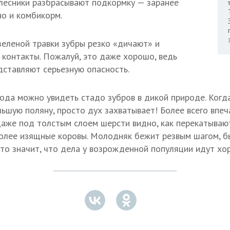
лесники разбрасывают подкормку — заранее
о и комбикорм.
зеленой травки зубры резко «дичают» и
контакты. Пожалуй, это даже хорошо, ведь
дставляют серьезную опасность.
лода можно увидеть стадо зубров в дикой природе. Ког
льшую поляну, просто дух захватывает! Более всего впе
аже под толстым слоем шерсти видно, как перекатываю
олее изящные коровы. Молодняк бежит резвым шагом, б
 это значит, что дела у возрожденной популяции идут хо