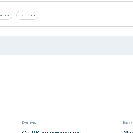
кесия
Экология
Культура
Город
От ДК до остановок:
Мужчинам сюда нельзя, или