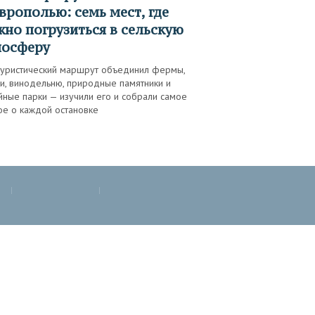
врополью: семь мест, где
но погрузиться в сельскую
мосферу
туристический маршрут объединил фермы,
и, винодельню, природные памятники и
йные парки — изучили его и собрали самое
ое о каждой остановке