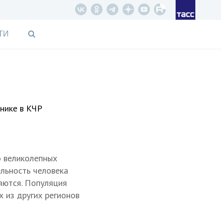
ТИ
днике в КЧР
 великолепных
ельность человека
ляются. Популяция
х из других регионов