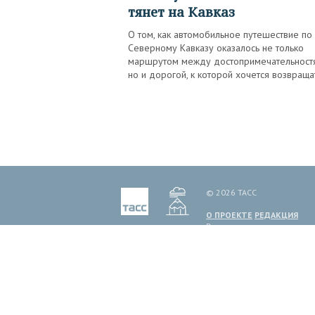
тянет на Кавказ
О том, как автомобильное путешествие по
Северному Кавказу оказалось не только
маршрутом между достопримечательност
но и дорогой, к которой хочется возвраща
© 2026 ТАСС
О ПРОЕКТЕ
РЕДАКЦИЯ
Все права на материалы и
иное. Мнение авторов пуб
ТАСС, информационное аген
1999 г. Государственным 
Политика обработки перс