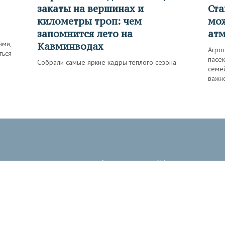
закаты на вершинах и
Ста
километры троп: чем
мож
запомнится лето на
ат
ями,
Кавминводах
Агро
ться
пасек
Собрали самые яркие кадры теплого сезона
семе
важн
 произведения, размещенные на сайте, принадлежат ТАСС, если не указано
ликаций может не совпадать с мнением редакции.
тство (св-во о регистрации СМИ № 3 247 выдано 02 апреля
комитетом Российской Федерации по печати).
ональных данных
,
Политика обработки персональных данных ТАСС