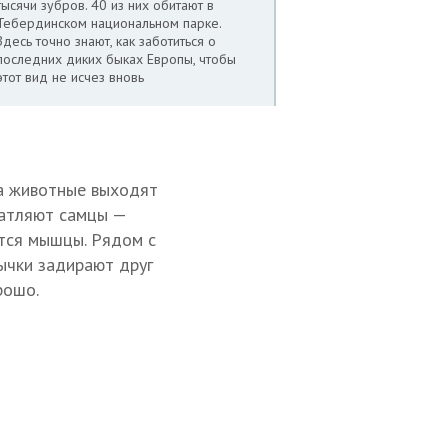
тысячи зубров. 40 из них обитают в
Тебердинском национальном парке.
Здесь точно знают, как заботиться о
последних диких быках Европы, чтобы
этот вид не исчез вновь
да животные выходят
чатляют самцы —
тся мышцы. Рядом с
ычки задирают друг
рошо.