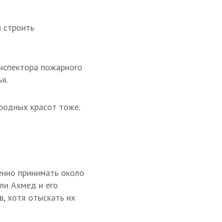
и строить
инспектора пожарного
я.
иродных красот тоже.
енно принимать около
ли Ахмед и его
, хотя отыскать их