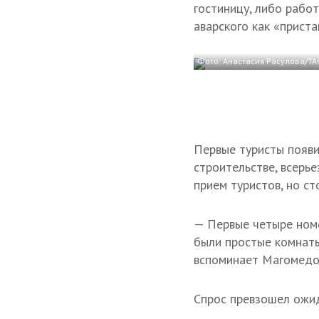
гостиницу, либо работ
аварского как «прист
Фото: Анастасия Расулова/ТА
Первые туристы появи
строительстве, всерь
прием туристов, но с
— Первые четыре номе
были простые комнаты,
вспоминает Магомедо
Спрос превзошел ожид