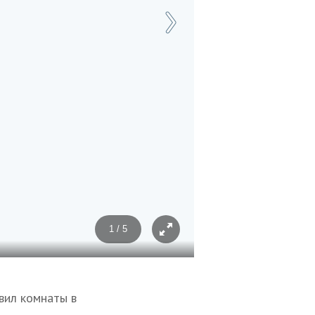
1 / 5
Фото: Анастасия Расулова/Т
вил комнаты в