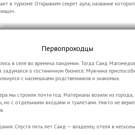
ает в туризме. Открываем секрет аула, название которог
анище».
СС
Первопроходцы
лись в селе во времена пандемии. Тогда Саид Магомедов
ез задумался о гостиничном бизнесе. Мужчина приспособ
толкнулся с насмешками родственников и знакомых.
ра мы строили почти год. Материалы возили из города, 
 но с отдельными входами и туалетами. Никто не верил,
в.
ания. Спустя пять лет Саид — владелец отеля в несколь