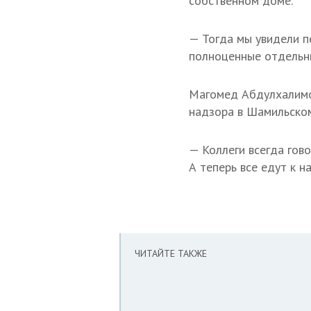
собственном доме.
— Тогда мы увидели п
полноценные отдельн
Магомед Абдулхалимов
надзора в Шамильском 
— Коллеги всегда гов
А теперь все едут к н
ЧИТАЙТЕ ТАКЖЕ