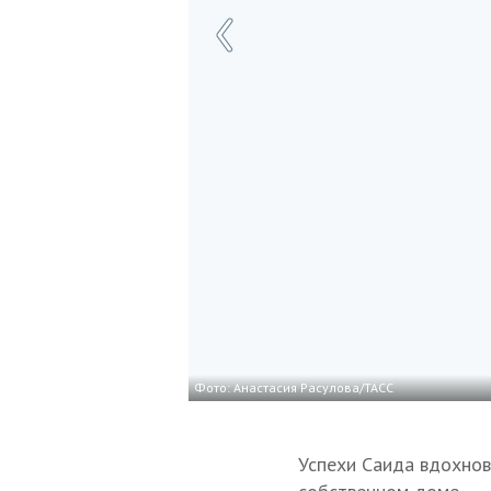
Фото: Анастасия Расулова/ТАСС
Успехи Саида вдохно