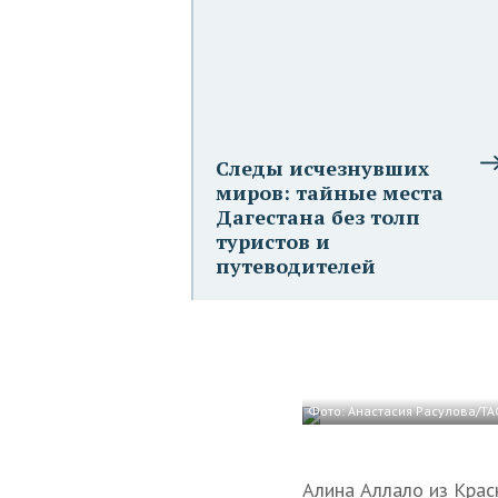
Следы исчезнувших
миров: тайные места
Дагестана без толп
туристов и
путеводителей
Фото: Анастасия Расулова/ТА
Алина Аллало из Крас