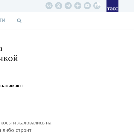
ТИ
а
очкой
 нанимают
икосы и жаловались на
я либо строит