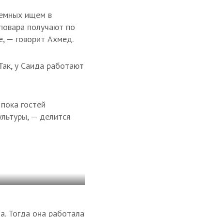
аемных ищем в
 повара получают по
е, — говорит Ахмед.
Так, у Саида работают
пока гостей
льтуры, — делится
а. Тогда она работала