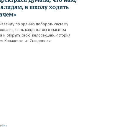
алидам, в школу ходить
ачем»
инвалиду по зрению побороть систему
ования, стать кандидатом в мастера
а и открыть свою велосекцию. История
ея Коваленко из Ставрополя
дежь