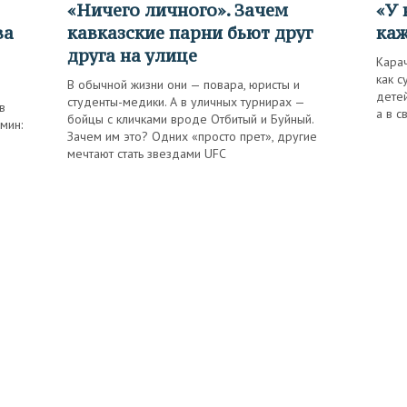
«Ничего личного». Зачем
«У нас в Карачаево-Черкесии
ва
кавказские парни бьют друг
каж
друга на улице
Кара
как 
В обычной жизни они — повара, юристы и
детей
студенты-медики. А в уличных турнирах —
в
а в 
бойцы с кличками вроде Отбитый и Буйный.
мин:
Зачем им это? Одних «просто прет», другие
мечтают стать звездами UFC