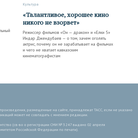
Культура
«Талантливое, хорошее кино
никого не взорвет»
льный
Режиссер фильмов «Он — дракон» и «Елки 5»
Индар Джендубаев — о том, зачем оголять
актрис, почему он не зарабатывает на фильмах
и чего не хватает кавказским
кинематографистам
 произведения, размещенные на сайте, принадлежат ТАСС, если не указано
ликаций может не совпадать с мнением редакции.
тство (св-во о регистрации СМИ № 3 247 выдано 02 апреля
комитетом Российской Федерации по печати).