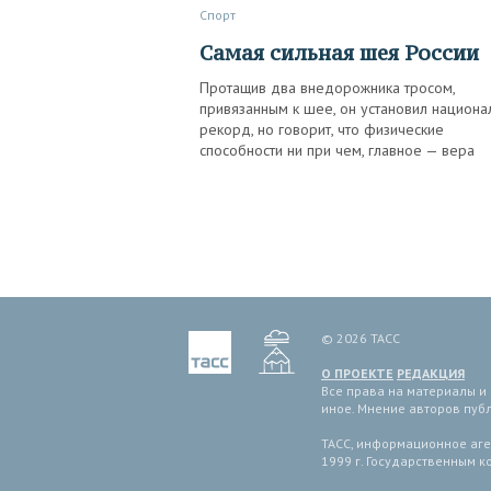
Спорт
Самая сильная шея России
Протащив два внедорожника тросом,
привязанным к шее, он установил национа
рекорд, но говорит, что физические
способности ни при чем, главное — вера
© 2026 ТАСС
О ПРОЕКТЕ
РЕДАКЦИЯ
Все права на материалы и
иное. Мнение авторов пуб
ТАСС, информационное аген
1999 г. Государственным 