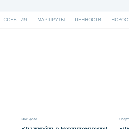
СОБЫТИЯ
МАРШРУТЫ
ЦЕННОСТИ
НОВОС
Мое дело
Спорт
«Ты живёшь в Невинномысске!
«Директриса думала, что нам,