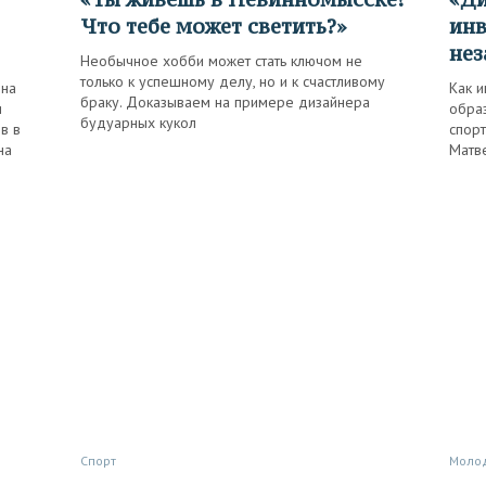
Что тебе может светить?»
инв
нез
Необычное хобби может стать ключом не
только к успешному делу, но и к счастливому
 на
Как 
браку. Доказываем на примере дизайнера
и
образ
будуарных кукол
в в
спорт
на
Матв
Спорт
Моло