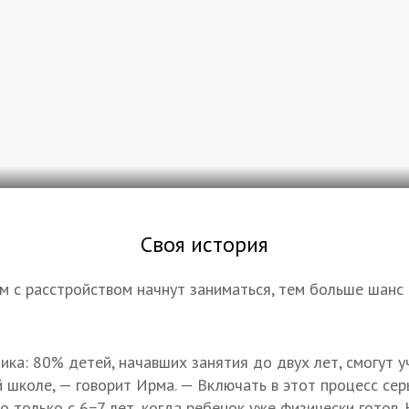
Своя история
м с расстройством начнут заниматься, тем больше шанс 
ика: 80% детей, начавших занятия до двух лет, смогут у
школе, — говорит Ирма. — Включать в этот процесс сер
о только с 6−7 лет, когда ребенок уже физически готов