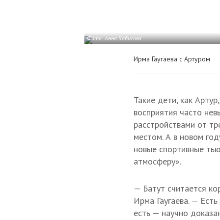
Фото: Анна Кабисова
Ирма Гаугаева с Артуром
Такие дети, как Артур
восприятия часто нев
расстройствами от тр
местом. А в новом го
новые спортивные тью
атмосферу».
— Батут считается ко
Ирма Гаугаева. — Ест
есть — научно доказан