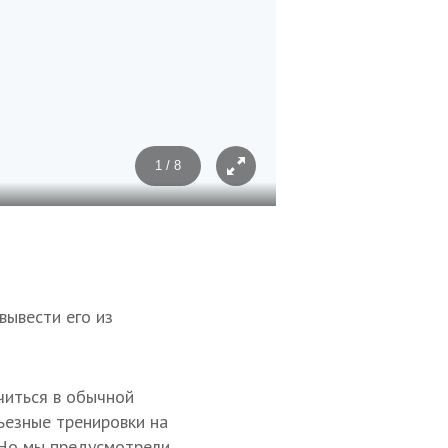
1 / 8
Фото: Анна Кабисова
вывести его из
читься в обычной
ьезные тренировки на
. Но мы предусмотрели