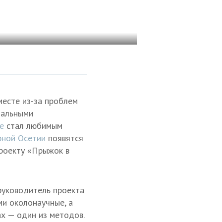
месте из-за проблем
тальными
зе
стал любимым
рной Осетии
появятся
роекту «Прыжок в
руководитель проекта
ми околонаучные, а
ах — один из методов.