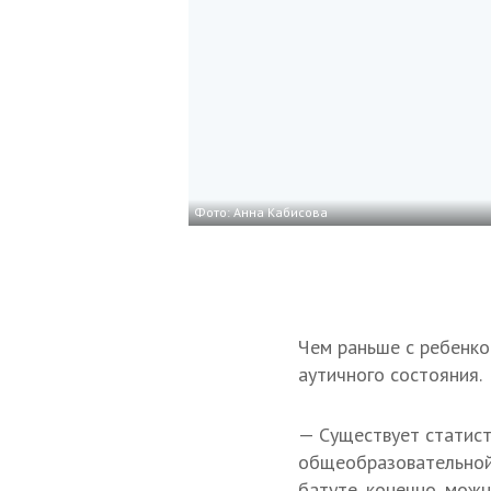
Фото: Анна Кабисова
Чем раньше с ребенко
аутичного состояния.
— Существует статист
общеобразовательной 
батуте, конечно, можн