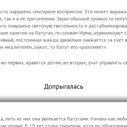
асто нарушено сенсорное восприятие. Это может выражат
, так и в ее притуплении. Звуки обычной громкости могу
ть повышена светочувствительность и дестабилизирова
ские занятия на батутах, по словам Ирмы, нормализуют с
тивный, постоянная жажда движения снижается за счет в
к медлителен, зажат, то батут его «разгоняет».
во-первых, нравятся детям, во-вторых, учат управлять с
Допрыгалась
а, пять из них она увлекается батутами. Начала как люб
ном уровне. В 19 лет стала тренером, хотя по образован