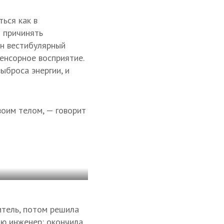
ься как в
т причинять
н вестибулярный
енсорное восприятие.
ыброса энергии, и
воим телом, — говорит
итель, потом решила
ию инженер: окончила