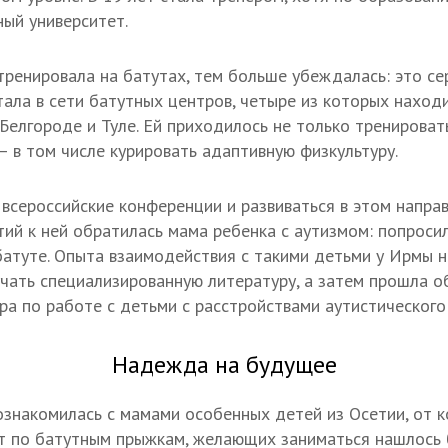
ый университет.
ренировала на батутах, тем больше убеждалась: это се
тала в сети батутных центров, четыре из которых находи
Белгороде и Туле. Ей приходилось не только тренировать
— в том числе курировать адаптивную физкультуру.
 всероссийские конференции и развиваться в этом напра
тий к ней обратилась мама ребенка с аутизмом: попроси
батуте. Опыта взаимодействия с такими детьми у Ирмы н
учать специализированную литературу, а затем прошла о
ра по работе с детьми с расстройствами аутистического 
Надежда на будущее
знакомилась с мамами особенных детей из Осетии, от к
т по батутным прыжкам, желающих заниматься нашлось 