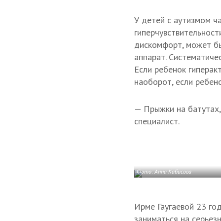
У детей с аутизмом ч
гиперчувствительности
дискомфорт, может бы
аппарат. Систематиче
Если ребенок гиперак
наоборот, если ребено
— Прыжки на батутах, 
специалист.
Фото: Анна Кабисова
Ирме Гаугаевой 23 год
заниматься на серьез