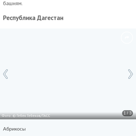
башням.
Республика Дагестан
1 / 3
Фото: © Гебек Гебеков/ТАСС
Абрикосы