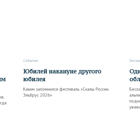
Событие
Экст
Юбилей накануне другого
Один на один с небом и
ым
юбилея
об
Каким запомнился фестиваль «Скалы России.
Бесла
Эльбрус 2026»
альпи
в,
подня
 где
уваж