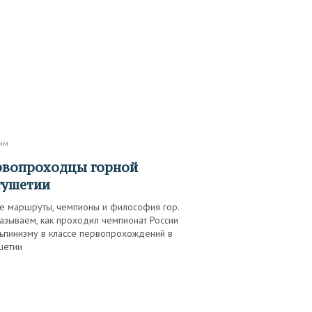
рим
гушетии
е маршруты, чемпионы и философия гор.
азываем, как проходил чемпионат России
льпинизму в классе первопрохождений в
шетии