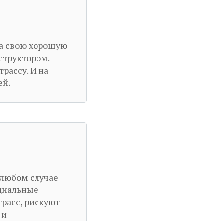
на свою хорошую
структором.
рассу. И на
ей.
 любом случае
ециальные
трасс, рискуют
 и