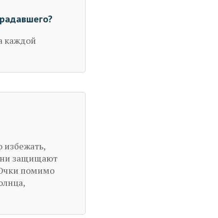
традавшего?
на каждой
о избежать,
 Они защищают
. Очки помимо
олнца,