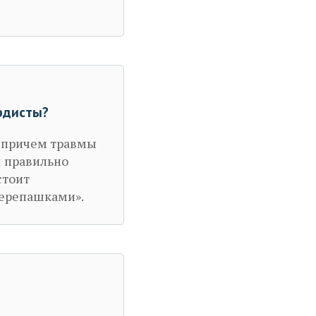
рдисты?
, причем травмы
я
правильно
стоит
черепашками».