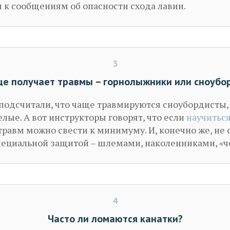
 к сообщениям об опасности схода лавин.
3
ще получает травмы – горнолыжники или сноубо
подсчитали, что чаще травмируются сноубордисты
елые. А вот инструкторы говорят, что если
научитьс
 травм можно свести к минимуму. И, конечно же, не 
пециальной защитой – шлемами, наколенниками, «
4
Часто ли ломаются канатки?