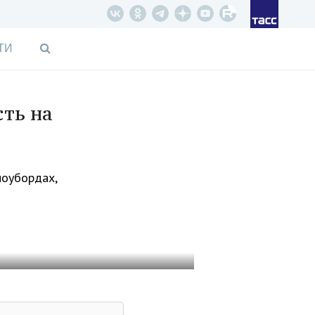
ТИ
ть на
ноубордах,