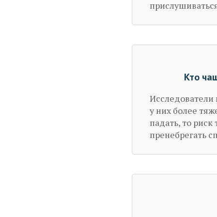
прислушиваться
Кто ча
Исследователи 
у них более тяж
падать, то риск
пренебрегать с