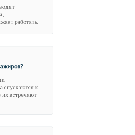
оводят
и,
жает работать.
сажиров?
ии
а спускаются к
 их встречают