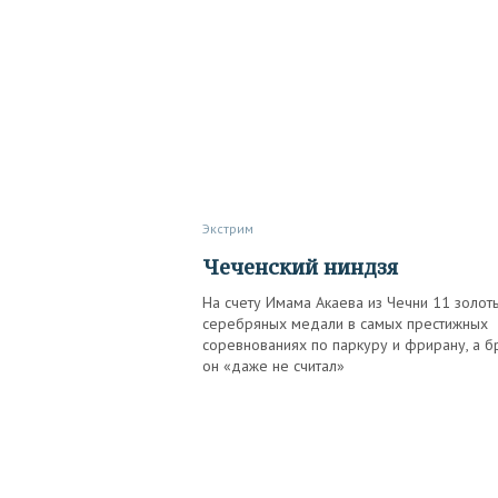
Экстрим
Чеченский ниндзя
На счету Имама Акаева из Чечни 11 золот
серебряных медали в самых престижных
соревнованиях по паркуру и фрирану, а б
он «даже не считал»