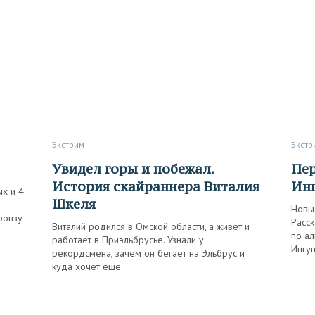
Экстрим
Экст
Увидел горы и побежал.
Первопроходцы горной
История скайраннера Виталия
Ин
ых и 4
Шкеля
Новы
ронзу
Расск
Виталий родился в Омской области, а живет и
по а
работает в Приэльбрусье. Узнали у
Ингу
рекордсмена, зачем он бегает на Эльбрус и
куда хочет еще