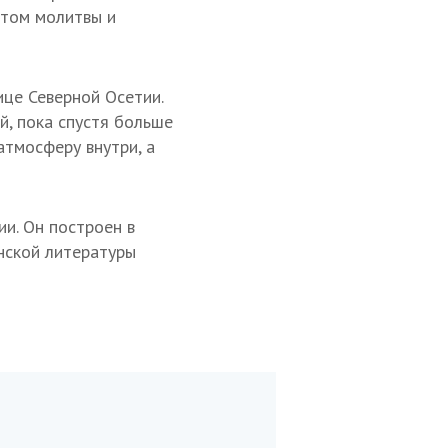
стом молитвы и
це Северной Осетии.
й, пока спустя больше
атмосферу внутри, а
и. Он построен в
нской литературы