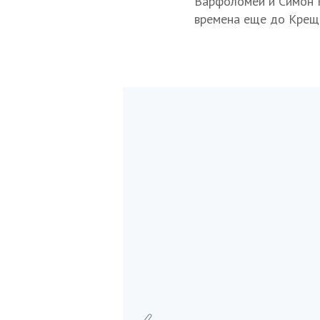
Варфоломей и Симон К
времена еще до Креще