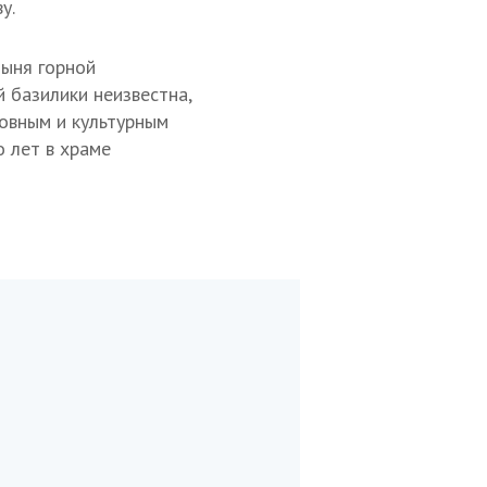
у.
тыня горной
 базилики неизвестна,
ховным и культурным
о лет в храме