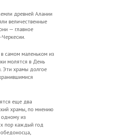
земли древней Алании
яли величественные
 они — главное
-Черкесии.
 в самом маленьком из
ки молятся в День
. Эти храмы долгое
охранившимися
ятся еще два
ский храмы, по мнению
 одному из
их пор каждый год
Победоносца,