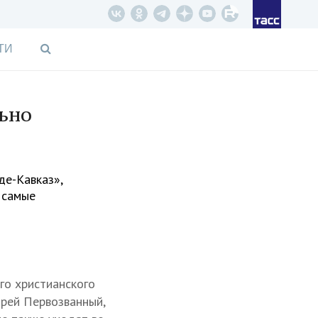
ТИ
льно
де-Кавказ»,
 самые
го христианского
дрей Первозванный,