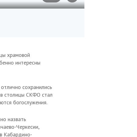
Фото: Анна Кабисова/ТАСС
Храм Рождества Пре
зцы храмовой
обенно интересны
 отлично сохранились
ров столицы СКФО стал
аются богослужения.
но назвать
чаево-Черкесии,
в Кабардино-