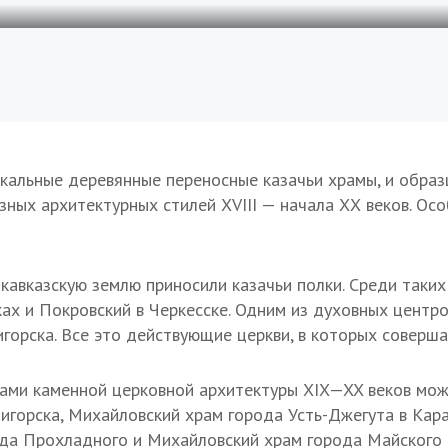
икальные деревянные переносные казачьи храмы, и обра
зных архитектурных стилей XVIII — начала ХХ веков. Ос
кавказскую землю приносили казачьи полки. Среди таких
ках и Покровский в Черкесске. Одним из духовных цент
горска. Все это действующие церкви, в которых соверш
ами каменной церковной архитектуры
XIX—XX в
еков мож
игорска, Михайловский храм города Усть-Джегута в Кара
да Прохладного и Михайловский храм города Майского 