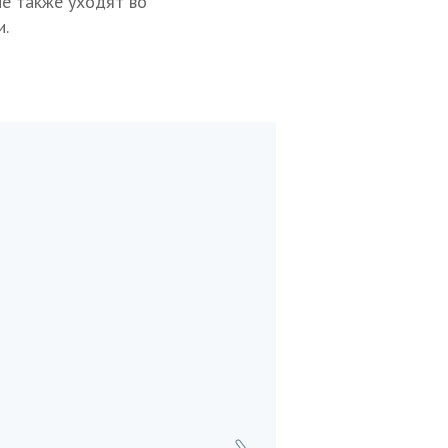
не также уходят во
и.