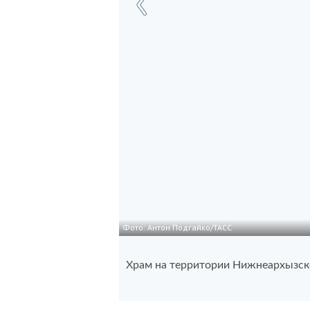
Фото: Антон Подгайко/ТАСС
Храм на территории Нижнеархызс