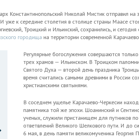
иарх Константинопольский Николай Мистик отправил на 
 И уже к середине столетия в столице страны Маасе сто
оргиевский, Троицкий и Ильинский, сохранились, и сегодня
зского городища
на территории современной Карачаево
Регулярные богослужения совершаются только
трех храмов — Ильинском. В Троицком паломни
Святого Духа — второй день праздника Троицы
время считались самыми древними в России с
христианскими святынями.
В соседнем ущелье Карачаево-Черкесии наход
памятника той же эпохи. Шоанинский и Сентин
ученых, служили пристанищем для путников по
ответвлений Великого Шелкового пути. И до с
6 мая, в день памяти великомученика Георгия 