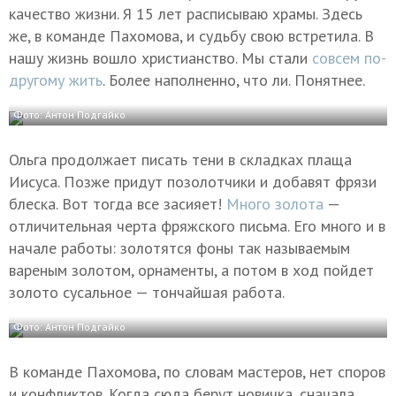
качество жизни. Я 15 лет расписываю храмы. Здесь
же, в команде Пахомова, и судьбу свою встретила. В
нашу жизнь вошло христианство. Мы стали
совсем по-
другому жить
. Более наполненно, что ли. Понятнее.
Фото: Антон Подгайко
Ольга продолжает писать тени в складках плаща
Иисуса. Позже придут позолотчики и добавят фрязи
блеска. Вот тогда все засияет!
Много золота
—
отличительная черта фряжского письма. Его много и в
начале работы: золотятся фоны так называемым
вареным золотом, орнаменты, а потом в ход пойдет
золото сусальное — тончайшая работа.
Фото: Антон Подгайко
В команде Пахомова, по словам мастеров, нет споров
и конфликтов. Когда сюда берут новичка, сначала