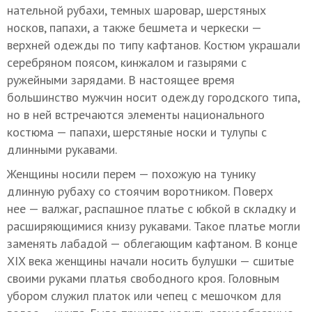
нательной рубахи, темных шаровар, шерстяных
носков, папахи, а также бешмета и черкески —
верхней одежды по типу кафтанов. Костюм украшали
серебряном поясом, кинжалом и газырями с
ружейными зарядами. В настоящее время
большинство мужчин носит одежду городского типа,
но в ней встречаются элементы национального
костюма — папахи, шерстяные носки и тулупы с
длинными рукавами.
Женщины носили перем — похожую на тунику
длинную рубаху со стоячим воротником. Поверх
нее — валжаг, распашное платье с юбкой в складку и
расширяющимися книзу рукавами. Такое платье могли
заменять лабадой — облегающим кафтаном. В конце
XIX века женщины начали носить булушки — сшитые
своими руками платья свободного кроя. Головным
убором служил платок или чепец с мешочком для