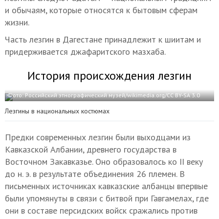
и обычаям, которые относятся к бытовым сферам
жизни.
Часть лезгин в Дагестане принадлежит к шиитам и
придерживается джафаритского мазхаба.
История происхождения лезгин
Фото: Российский этнографический музей/wikimedia.org/CC BY-SA 3.0
Лезгины в национальных костюмах
Предки современных лезгин были выходцами из
Кавказской Албании, древнего государства в
Восточном Закавказье. Оно образовалось ко II веку
до н. э. в результате объединения 26 племен. В
письменных источниках кавказские албанцы впервые
были упомянуты в связи с битвой при Гавгамелах, где
они в составе персидских войск сражались против