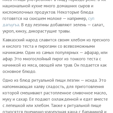
национальной кухне много домашних сыров и
кисломолочных продуктов. Некоторые блюда
готовятся на скисшем молоке — например,
суп
дагъугъа
. В еду лезгины добавляют зелень — салат,
укроп, кинзу, дикорастущие травы.
Кавказский народ славится своим хлебом из пресного
и кислого теста и пирогами со всевозможными
начинками. Один из самых популярных — афарар, или
афар. Это многослойный пирог из тонкого теста с
начинкой из мяса, овощей или трав. Он подается как
основное блюдо.
Одно из блюд ритуальной пищи лезгин — исида. Это
напоминающая халву сладость, для приготовления
которой смешивают растопленное сливочное масло,
муку и сахар. Ее подают охлажденной и едят вместе
с лепешкой или хлебом. Также к ритуальной пище
относятся пшенично-кукурузная каша с бараниной и