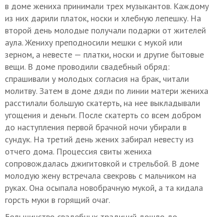
в доме жениха принимали трех музыкантов. Каждому
из них дарили платок, носки и хлебную лепешку. На
второй день молодые получали подарки от жителей
аула. Жениху преподносили мешки с мукой или
зерном, а невесте — платки, носки и другие бытовые
вещи. В доме проводили свадебный обряд:
спрашивали у молодых согласия на брак, читали
молитву. Затем в доме дяди по линии матери жениха
расстилали большую скатерть, на нее выкладывали
угощения и деньги. После скатерть со всем добром
до наступления первой брачной ночи убирали в
сундук. На третий день жених забирал невесту из
отчего дома. Процессия свиты жениха
сопровождалась джигитовкой и стрельбой. В доме
молодую жену встречала свекровь с мальчиком на
руках. Она осыпала новобрачную мукой, а та кидала
горсть муки в горящий очаг.
Большинство свадебных традиций дошло до