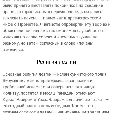
было принято выставлять покойников на съедение
орлам, которые якобы в первую очередь пытались
выклевать печень — прямо как в древнегреческом
мифе о Прометее. Лингвисты опровергли эту теорию и
объяснили появление этих омонимов случайностью:
изначально слова «орел» и «печень» звучали по-
разному, но затем согласный в слове «печень»
изменился.
Религия лезгин
Основная религия лезгин — ислам суннитского толка.
Верующие лезгины придерживаются правил и
требований ислама: они совершают пятничную
молитву, постятся в месяц Рамадан, отмечают
Курбан-байрам и Ураза-байрам, выплачивают закят —
ежегодный налог в пользу бедных. Кроме того,
лезгины следуют адатам — национальным традициям