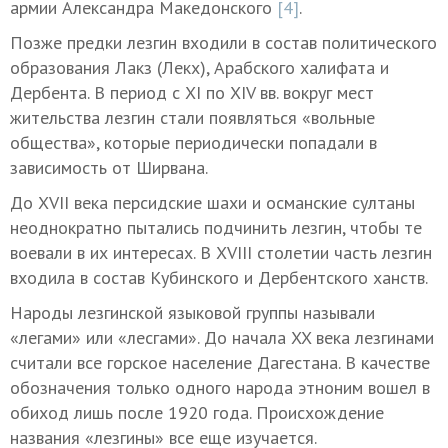
армии Александра Македонского
[4]
.
Позже предки лезгин входили в состав политического
образования Лакз (Лекх), Арабского халифата и
Дербента. В период с XI по XIV вв. вокруг мест
жительства лезгин стали появляться «вольные
общества», которые периодически попадали в
зависимость от Ширвана.
До XVII века персидские шахи и османские султаны
неоднократно пытались подчинить лезгин, чтобы те
воевали в их интересах. В XVIII столетии часть лезгин
входила в состав Кубинского и Дербентского ханств.
Народы лезгинской языковой группы называли
«легами» или «лесгами». До начала XX века лезгинами
считали все горское население Дагестана. В качестве
обозначения только одного народа этноним вошел в
обиход лишь после 1920 года. Происхождение
названия «лезгины» все еще изучается.